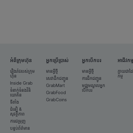
អំពីក្រុមហ៊ុន
អ្នកប្រើប្រាស់
អ្នកបើកបរ
អាជីវកម្
រឿងរ៉ាវរបស់ក្រុម
មានអ្វីថ្មី
មានអ្វីថ្មី
ក្លាយជាដៃ
ហ៊ុន
កម្ម
សេវាដឹកជញ្ជូន
ការដឹកជញ្ជូន
Inside Grab
GrabMart
មជ្ឈមណ្ឌលអ្នក
ទំនាក់ទំនង​វិនិ
បើកបរ
GrabFood
យោគិន
GrabCoins
ទីតាំង
ជំនឿ &
សុវត្ថិភាព
ការជម្រុញ
បន្ទប់ព័ត៌មាន