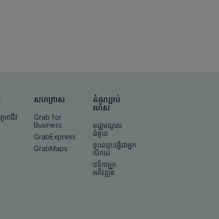
ម
សហគ្រាស
តំណ​ភ្ជាប់​
រហ័ស
គូអាជីវ
Grab for
Business
មជ្ឈមណ្ឌល
ជំនួយ
GrabExpress
ចុះឈ្មោះធ្វើជាអ្នក
GrabMaps
បើកបរ
វេទិកាអ្នក
អភិវឌ្ឍន៍