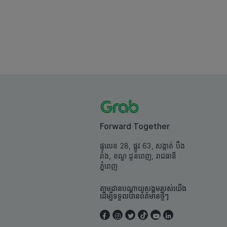
Forward Together
ផ្ទលេខ 28, ផ្លូវ 63, សង្កាត់ បឹង
រាំង, ខណ្ឌ ដូនពេញ, រាជធានី
ភ្នំពេញ
តាមដានបណ្តាយសង្គមរបស់យើង
ដើម្បីទទួលបានព័ត៌មានថ្មីៗ