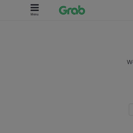
Menu
We