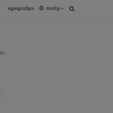
មជ្ឈមណ្ឌលជំនួយ
ភាសាខ្មែរ
or.