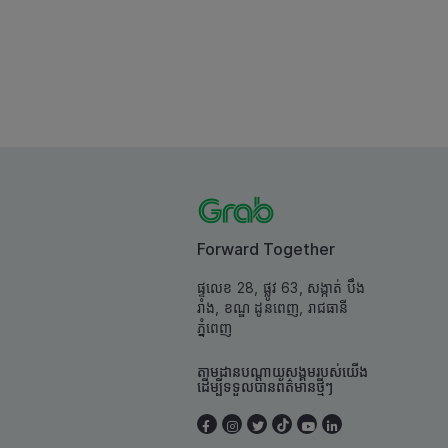
Forward Together
ផ្ទលេខ 28, ផ្លូវ 63, សង្កាត់ បឹង
រាំង, ខណ្ឌ ដូនពេញ, រាជធានី
ភ្នំពេញ
តាមដានបណ្តាយសង្គមរបស់យើង
ដើម្បីទទួលបានព័ត៌មានថ្មីៗ