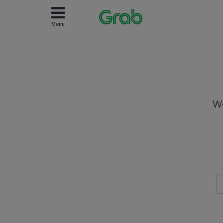
Menu
We