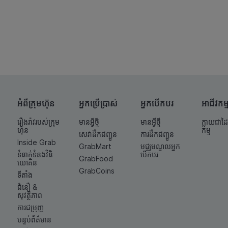
អំពីក្រុមហ៊ុន
អ្នកប្រើប្រាស់
អ្នកបើកបរ
អាជីវកម្
រឿងរ៉ាវរបស់ក្រុម
មានអ្វីថ្មី
មានអ្វីថ្មី
ក្លាយជាដៃ
ហ៊ុន
កម្ម
សេវាដឹកជញ្ជូន
ការដឹកជញ្ជូន
Inside Grab
GrabMart
មជ្ឈមណ្ឌលអ្នក
ទំនាក់ទំនង​វិនិ
បើកបរ
GrabFood
យោគិន
GrabCoins
ទីតាំង
ជំនឿ &
សុវត្ថិភាព
ការជម្រុញ
បន្ទប់ព័ត៌មាន