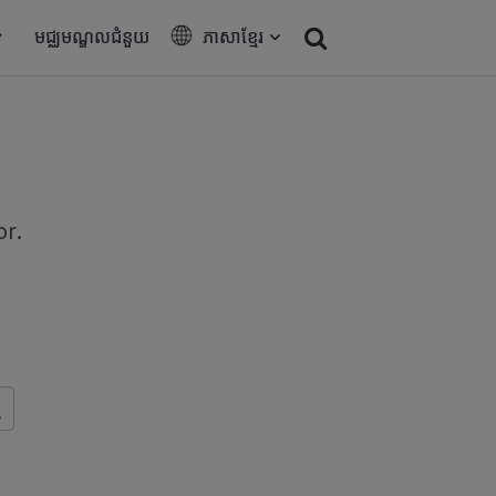
មជ្ឈមណ្ឌលជំនួយ
ភាសាខ្មែរ
or.