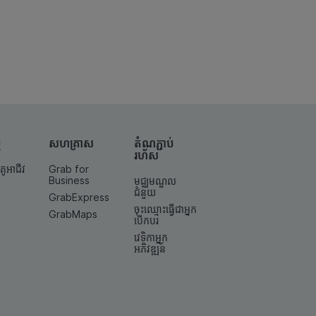
ម
សហគ្រាស
តំណ​ភ្ជាប់​
រហ័ស
គូអាជីវ
Grab for
Business
មជ្ឈមណ្ឌល
ជំនួយ
GrabExpress
ចុះឈ្មោះធ្វើជាអ្នក
GrabMaps
បើកបរ
វេទិកាអ្នក
អភិវឌ្ឍន៍