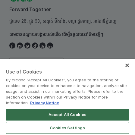
Forward Together
ផ្ទលេខ 28, ផ្លូវ 63, សង្កាត់ បឹងរាំង, ខណ្ឌ ដូនពេញ, រាជធានីភ្នំពេញ
តាមដានបណ្តាយសង្គមរបស់យើង ដើម្បីទទួលបានព័ត៌មានថ្មីៗ
Cambodia
Use of Cookies
By clicking “Accept All Cookies”, you agree to the storing of
cookies on your device to enhance site navigation, analyze site
usage, and assist in our marketing efforts. Please refer to the
section on Cookies within our Privacy Notice for more
information.
Privacy Notice
គោលការណ៍ និងលក្ខន្ដិក
•
សេចក្តីជូនដំណឹងអំពីឯកជនភាព
Accept All Cookies
© Grab 2010 - 2026
Cookies Settings