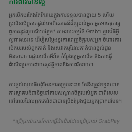
ការងារបានល្អ
អ្នកបើកបរតែងតែរីករាយក្នុងការទទួលបានផ្កាយ 5 ហើយ
ប្រសិនបើពួកគេផ្តល់បទពិសោធន៍ដ៏ល្អដល់អ្នក អ្នកអាចទុកឲ្យ
ពួកគេនូវលុយធីបបន្ថែម* តាមរយៈកម្មវិធី Grab។ គ្មានវិធីអ្វី
ល្អជាងនេះទេ ដើម្បីសម្តែងនូវការពេញចិត្តរបស់អ្នក ចំពោះការ
បើកបររបស់ពួកគាត់ និងសេវាកម្មដែលគាត់បានផ្ដល់ជូន
មិនថាជាការជួយលើកអីវ៉ាន់ កំប្លែងឲ្យអ្នកសើច និងការធ្វើ
ដំណើរប្រកបដោយសុវត្ថិភាពនិងភាពរីករាយ។
ការផ្តល់លុយធីបពុំមែនការតម្រូវនោះទេ តែនឹងត្រូវទទួលបាន
ការស្វាគមន៍ជានិច្ចទៅតាមសណ្ដានចិត្តរបស់អ្នក ជាពិសេស
នៅពេលដែលពួកគេពិតជាបានប្រឹងប្រែងជួយអ្នកប្រាកដមែន។
*ប្រើប្រាស់បានតែការធ្វើដំណើរដែលប្រើប្រាស់ GrabPay