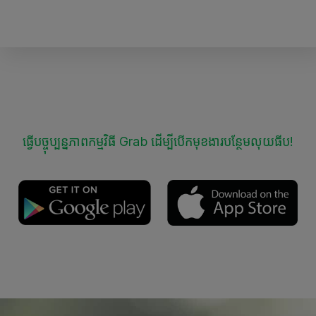
ធ្វើបច្ចុប្បន្នភាពកម្មវិធី Grab ដើម្បីបើកមុខងារបន្ថែមលុយធីប!