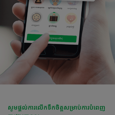
សូមផ្តល់ការលើកទឹកចិត្តសម្រាប់ការបំពេញ