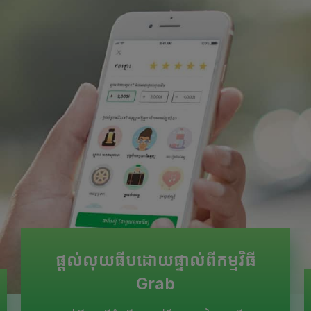
ផ្ដល់លុយធីបដោយផ្ទាល់ពីកម្មវិធី
Grab