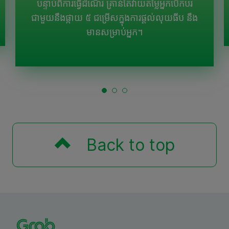
បន្ទាប់ពីការធ្វើដំណើរ គ្រាន់តែវាយតម្លៃអ្នកបើកបរ
ជាមួយនឹងផ្កាយ ៥ ជម្រើសក្នុងការផ្តល់លុយធីប នឹង
មានសម្រាប់អ្នក។
Back to top