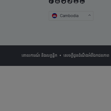
Cambodia
•
គោលការណ៍ និងលក្ខន្ដិក
សេចក្តីជូនដំណឹងអំពីឯកជនភាព