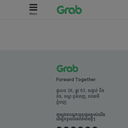
Menu
Forward Together
ផ្ទលេខ 28, ផ្លូវ 63, សង្កាត់ បឹង
រាំង, ខណ្ឌ ដូនពេញ, រាជធានី
ភ្នំពេញ
តាមដានបណ្តាយសង្គមរបស់យើង
ដើម្បីទទួលបានព័ត៌មានថ្មីៗ