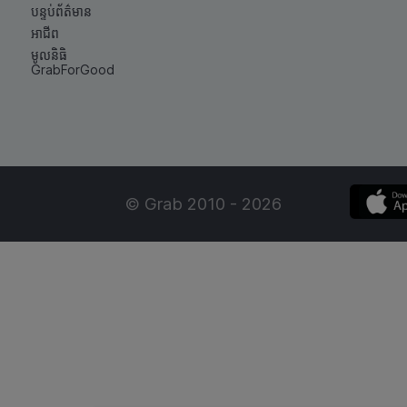
បន្ទប់ព័ត៌មាន
អាជីព
មូលនិធិ
GrabForGood
© Grab 2010 - 2026