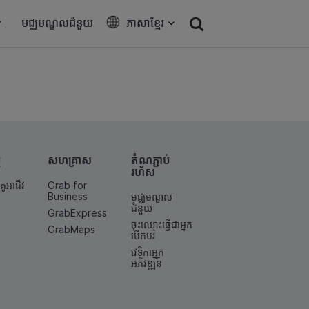
មជ្ឈមណ្ឌលជំនួយ
ភាសាខ្មែរ
ម
សហគ្រាស
តំណ​ភ្ជាប់​
រហ័ស
គូអាជីវ
Grab for
Business
មជ្ឈមណ្ឌល
ជំនួយ
GrabExpress
ចុះឈ្មោះធ្វើជាអ្នក
GrabMaps
បើកបរ
វេទិកាអ្នក
អភិវឌ្ឍន៍