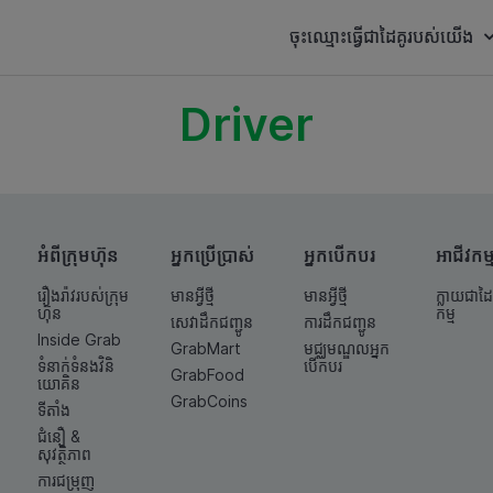
ចុះឈ្មោះធ្វើជាដៃគូរបស់យើង
Driver
អំពីក្រុមហ៊ុន
អ្នកប្រើប្រាស់
អ្នកបើកបរ
អាជីវកម្
រឿងរ៉ាវរបស់ក្រុម
មានអ្វីថ្មី
មានអ្វីថ្មី
ក្លាយជាដៃ
ហ៊ុន
កម្ម
សេវាដឹកជញ្ជូន
ការដឹកជញ្ជូន
Inside Grab
GrabMart
មជ្ឈមណ្ឌលអ្នក
ទំនាក់ទំនង​វិនិ
បើកបរ
GrabFood
យោគិន
GrabCoins
ទីតាំង
ជំនឿ &
សុវត្ថិភាព
ការជម្រុញ