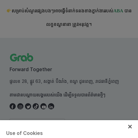
សម្រាប់សំណួរផ្សេងបងៗអាចធ្វើទំនាក់ទនងខាងភ្នាក់ងាររបស់
ABA
បាន
លក្ខខណ្ឌនានា ត្រូវអនុវត្ត។
Forward Together
ផ្ទលេខ 28, ផ្លូវ 63, សង្កាត់ បឹងរាំង, ខណ្ឌ ដូនពេញ, រាជធានីភ្នំពេញ
តាមដានបណ្តាយសង្គមរបស់យើង ដើម្បីទទួលបានព័ត៌មានថ្មីៗ
Cambodia
Use of Cookies