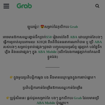
ឡូយម្ល៉េះ!
សម្រាប់ដៃគូបើកបរ
Grab
អាចមានឱកាសឈ្នះរង្វាន់ទឹកប្រាក់
$50
រៀងរាល់ខែពី
ABA
ដោយគ្រាន់តែបងៗ
ធ្វើការទូទាត់លុយតាមរយៈ KHQR ពីអតិថិជនធនាគារណាក៏បាន ឬ ប្រើ
ABA
របស់បងៗ សម្រាប់ទូទាត់ផ្សេងៗដូចជា បញ្ចូលលុយទូរស័ព្ទ ផ្ទេរប្រាក់ បង់ថ្លៃទឹក
ភ្លើង និងសេវាផ្សេងៗ ក្នុង
ABA
Mobile
(លើកលែងការផ្ទេរប្រាក់ទៅគណនី
ខ្លួនឯង)
————
ក្នុងមួយប្រតិបត្ដិការម្ដង បង នឹងមានឈ្មោះម្ដងក្នុងការចាប់ឆ្នោត។
ប្រតិបត្ដិការកាន់តែច្រើនឱកាសឈ្នះកាន់តែច្រើន
ប្រូម៉ូសិននេះ ផ្ដល់ជូនសម្រាប់តែ បងៗ អ្នកបើកបរ
Grab
ដែលមានប្រើ
ABA Mobile
ប៉ុណ្ណោះ។