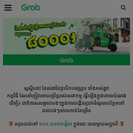
សួស្ដីបង! ដែលជាដៃគូបើកបរហ្រ្គេប ទាំងអស់គ្នា!
កម្មវិធី ណែនាំភ្ញៀវអោយប្រើប្រាស់សេវាកម្ម ធ្វើឡើងក្នុងគោលបំណង
ដើម្បី៖ ជាឱកាសសម្រាប់បងៗក្នុងការបង្កើនប្រាក់ចំណូលបន្ថែមទៅ
ដល់បងៗអោយកាន់តែច្រើន
រហូតដល់ទៅ
១០០,០០០០រៀល
ក្នុងរយៈពេលមួយសប្តាហ៏