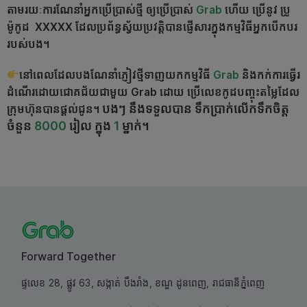
តាមរយៈការណែនាំអ្នកប្រើប្រាស់ថ្មី ឲ្យប្រើប្រាស់
Grab
ហើយ ប្រើនូវ ប្រូ
ម៉ូកូដ XXXXX ដែលប្រព័ន្ធស្វ័យប្រវត្ដិបានផ្ញើសារក្នុងកម្មវិធីអ្នកបើកបរ
របស់បង។
នៅពេលដែលបងណែនាំភ្ញៀវថ្មីទាញយកកម្មវិធី
Grab
និងកក់ការធ្វើរ
ដំណើរដោយជោគជ័យជាមួយ Grab ដោយ ប្រើលេខកូដបញ្ចុះតម្លៃដែល
បងៗ នឹងទទួលបាន ទឹកប្រាក់លើកទឹកចិត្ត
ក្រុមហ៊ុនបានផ្ដល់ជូន។
ចំនួន
8000
រៀល ក្នុង
1
ម្នាក់។
Forward Together
ផ្ទលេខ 28, ផ្លូវ 63, សង្កាត់ បឹងរាំង, ខណ្ឌ ដូនពេញ, រាជធានីភ្នំពេញ