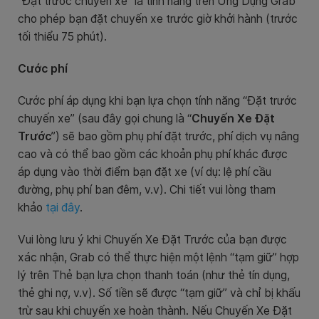
“Đặt trước chuyến xe” là tính năng trên Ứng Dụng Grab
cho phép bạn đặt chuyến xe trước giờ khởi hành (trước
tối thiểu 75 phút).
Cước phí
Cước phí áp dụng khi bạn lựa chọn tính năng “Đặt trước
chuyến xe” (sau đây gọi chung là “
Chuyến Xe Đặt
Trước
”) sẽ bao gồm phụ phí đặt trước, phí dịch vụ nâng
cao và có thể bao gồm các khoản phụ phí khác được
áp dụng vào thời điểm bạn đặt xe (ví dụ: lệ phí cầu
đường, phụ phí ban đêm, v.v). Chi tiết vui lòng tham
khảo
tại đây
.
Vui lòng lưu ý khi Chuyến Xe Đặt Trước của bạn được
xác nhận, Grab có thể thực hiện một lệnh “tạm giữ” hợp
lý trên Thẻ bạn lựa chọn thanh toán (như thẻ tín dụng,
thẻ ghi nợ, v.v). Số tiền sẽ được “tạm giữ” và chỉ bị khấu
trừ sau khi chuyến xe hoàn thành. Nếu Chuyến Xe Đặt