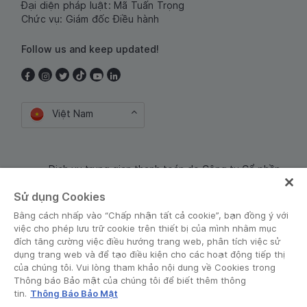
Đại diện pháp luật: Mã Tuấn Trọng
Chức vụ: Giám đốc Điều hành
Follow us and keep updated!
Việt Nam
Dịch vụ trung gian thanh toán do Công ty Cổ phần
Công nghệ và Dịch Vụ Moca cung cấp. Mã số doanh
Sử dụng Cookies
nghiệp: 0106254974
Bằng cách nhấp vào “Chấp nhận tất cả cookie”, bạn đồng ý với
việc cho phép lưu trữ cookie trên thiết bị của mình nhằm mục
đích tăng cường việc điều hướng trang web, phân tích việc sử
dụng trang web và để tạo điều kiện cho các hoạt động tiếp thị
của chúng tôi. Vui lòng tham khảo nội dung về Cookies trong
Thông báo Bảo mật của chúng tôi để biết thêm thông
tin.
Thông Báo Bảo Mật