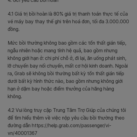
4. Gửi yêu cầu bồi hoàn
4.1
Giá trị bồi hoàn là 80% giá trị thanh toán thực tế của
vé máy bay thay thế ghi trên hoá đơn, tối đa 3.000.000
đồng.
Mức bồi thường không bao gồm các tổn thất gián tiếp,
ngẫu nhiên hoặc mang tính hệ quả, bao gồm nhưng
không giới hạn ở: chi phí chỗ ở, đi lại, ăn uống phát sinh,
lỡ chuyến bay nối chuyến, mất cơ hội kinh doanh. Ngoài
ra, Grab sẽ không bồi thường bất kỳ tổn thất gián tiếp
dưới bất kỳ hình thức nào, bao gồm nhưng không giới
hạn ở dặm bay hoặc điểm thưởng của hãng hàng
không.
4.2 Vui lòng truy cập Trung Tâm Trợ Giúp của chúng tôi
để tìm hiểu thêm về việc nộp yêu cầu bồi thường theo
đường dẫn https://help.grab.com/passenger/vi-
vn/40001367