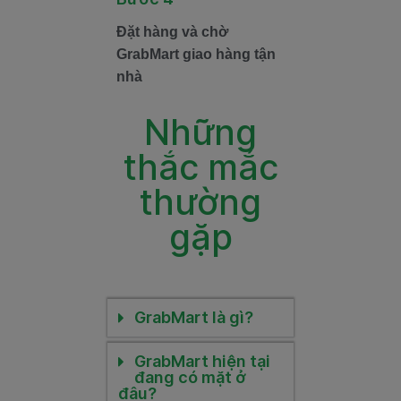
Đặt hàng và chờ
GrabMart giao hàng tận
nhà
Những
thắc mắc
thường
gặp
GrabMart là gì?
GrabMart hiện tại
đang có mặt ở
đâu?