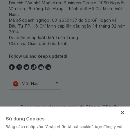
Địa chỉ: Tòa nhà Mapletree Business Centre, 1060 Nguyễn
Văn Linh, Phường Tân Hưng, Thành phố Hồ Chí Minh, Việt
Nam.
Mã số doanh nghiệp: 0312650437 do Sở Kế Hoạch và
Đầu Tư TP. Hồ Chí Minh cấp lần đầu ngày 14 tháng 02 năm
2014
Đại diện pháp luật: Mã Tuấn Trọng
Chức vụ: Giám đốc Điều hành
Follow us and keep updated!
Việt Nam
Dịch vụ trung gian thanh toán do Công ty Cổ phần
Công nghệ và Dịch Vụ Moca cung cấp. Mã số doanh
Sử dụng Cookies
nghiệp: 0106254974
Bằng cách nhấp vào “Chấp nhận tất cả cookie”, bạn đồng ý với