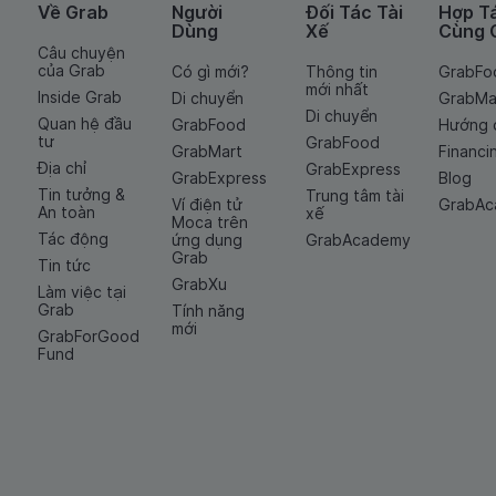
Về Grab
Người
Đối Tác Tài
Hợp T
Dùng
Xế
Cùng 
Câu chuyện
của Grab
Có gì mới?
Thông tin
GrabFo
mới nhất
Inside Grab
Di chuyển
GrabMa
Di chuyển
Quan hệ đầu
GrabFood
Hướng 
tư
GrabFood
GrabMart
Financi
Địa chỉ
GrabExpress
GrabExpress
Blog
Tin tưởng &
Trung tâm tài
Ví điện tử
GrabA
An toàn
xế
Moca trên
Tác động
ứng dụng
GrabAcademy
Grab
Tin tức
GrabXu
Làm việc tại
Grab
Tính năng
mới
GrabForGood
Fund