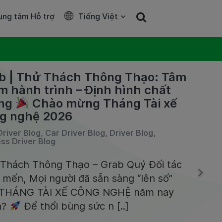
ung tâm Hỗ trợ
Tiếng Việt
b | Thử Thách Thông Thạo: Tâm
m hành trình – Định hình chất
ợng
Chào mừng Tháng Tài xế
g nghệ 2026
Driver Blog, Car Driver Blog, Driver Blog,
ss Driver Blog
Thách Thông Thạo – Grab Quý Đối tác
 mến, Mọi người đã sẵn sàng “lên số”
 THÁNG TÀI XẾ CÔNG NGHỆ năm nay
a?
Để thổi bùng sức n [..]