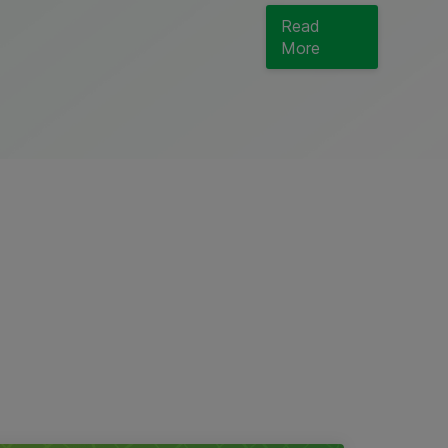
Read
More