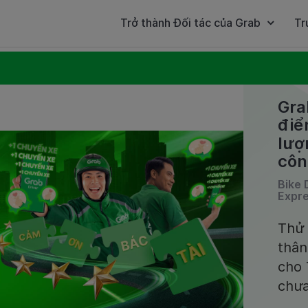
Trở thành Đối tác của Grab
Tr
Gra
điể
lư
côn
Bike 
Expre
Thử 
thân
cho
chư