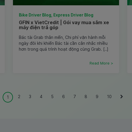
Bike Driver Blog, Express Driver Blog
GFIN x VietCredit | Gói vay mua sắm xe
máy điện trả góp
Bác tài Grab thân mến, Chi phí vận hành mỗi
ngày đôi khi khiến Bác tài cần cân nhắc nhiều
hơn trong quá trình hoạt động cùng Grab. [..]
Read More >
2
3
4
5
6
7
8
9
10
1