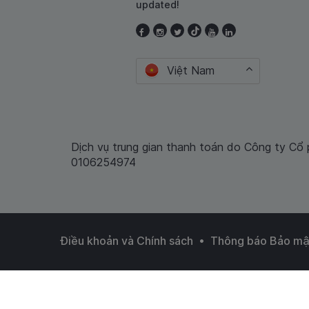
updated!
Việt Nam
Dịch vụ trung gian thanh toán do Công ty Cổ
0106254974
•
Điều khoản và Chính sách
Thông báo Bảo mậ