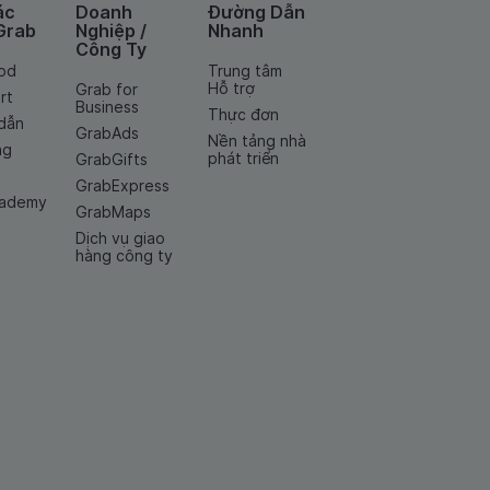
ác
Doanh
Đường Dẫn
Grab
Nghiệp /
Nhanh
Công Ty
od
Trung tâm
Hỗ trợ
Grab for
rt
Business
Thực đơn
dẫn
GrabAds
Nền tảng nhà
ng
phát triển
GrabGifts
GrabExpress
cademy
GrabMaps
Dịch vụ giao
hàng công ty