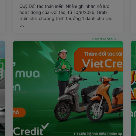
Quý Đối tác thân mến, Nhằm ghi nhận nỗ lực
hoạt động của Đối tác, từ 10/8/2026, Grab
triển khai chương trình thưởng 1 dành cho chu
[..]
Read More >