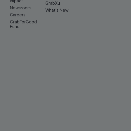
Impact
GrabXu
Newsroom
What's New
Careers
GrabForGood
Fund