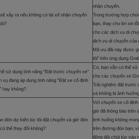
nhận chuyến.
 sẽ xảy ra nếu không có tài xế nhận chuyến
Trong trường hợp chúng
tôi?
bạn, thay cho lời xin 
cho các dịch vụ di chu
dịch vụ di chuyển của 
Mã ưu đãi này được g
tôi” trên ứng dụng Gra
Có, bạn vẫn có thể sử
thể sử dụng tính năng “Đặt trước chuyến xe”
cho các chuyến xe Grab
h vụ đang áp dụng tính năng “Đặt xe cố định
Trải nghiệm đặt trước
” hay không?
và không bị ảnh hưởng
Với chuyến xe cố định
giờ đã thông báo trên 
an đón dự kiến lúc tôi đặt chuyến và giờ đón
tình huống không mon
 có thể thay đổi không?
trên đường đón bạn, vì
động đôi chút tùy vào 