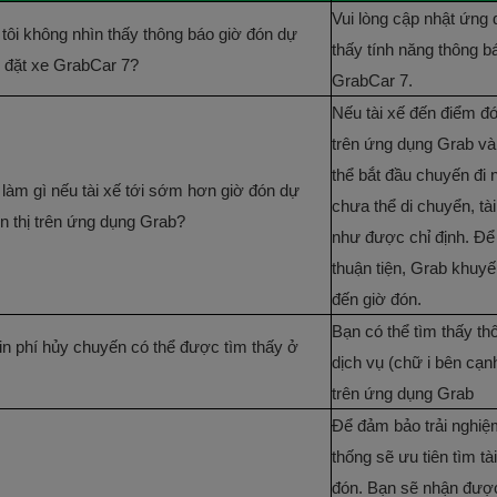
Vui lòng cập nhật ứng 
 tôi không nhìn thấy thông báo giờ đón dự
thấy tính năng thông b
i đặt xe GrabCar 7?
GrabCar 7.
Nếu tài xế đến điểm đó
trên ứng dụng Grab và
thể bắt đầu chuyến đi 
 làm gì nếu tài xế tới sớm hơn giờ đón dự
chưa thể di chuyển, tà
ển thị trên ứng dụng Grab?
như được chỉ định. Để
thuận tiện, Grab khuyế
đến giờ đón.
Bạn có thể tìm thấy thô
in phí hủy chuyến có thể được tìm thấy ở
dịch vụ (chữ i bên cạnh
trên ứng dụng Grab
Để đảm bảo trải nghiệ
thống sẽ ưu tiên tìm t
đón. Bạn sẽ nhận được 