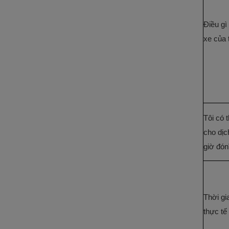
Điều gì
xe của 
Tôi có 
cho dịc
giờ đón
Thời gi
thực tế