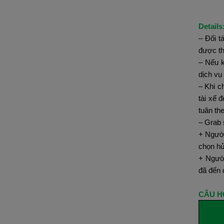
Details
– Đối t
được th
– Nếu k
dịch vụ 
– Khi c
tài xế 
tuân th
– Grab 
+ Người
chọn hủ
+ Người
đã đến 
CÂU H