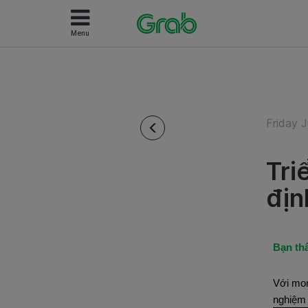
Menu
Friday 
Tri
địn
Bạn th
Với mon
nghiệm 