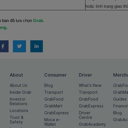
hoặc tình trạng giao th
 bạn đã lựa chọn
Grab
.
ọng,
About
Consumer
Driver
Merch
About Us
Blog
What's New
GrabFo
Inside Grab
Transport
Transport
GrabMa
Investor
GrabFood
GrabFood
Guides
Relations
GrabMart
GrabExpress
Financi
Locations
GrabExpress
Driver
Blog
Trust &
Centre
Moca e-
GrabA
Safety
Wallet
GrabAcademy