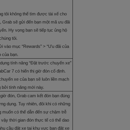
 tôi không thể tìm được tài xế cho
lỗi, Grab sẽ gửi đến bạn một mã ưu đãi
yển. Hy vọng bạn sẽ tiếp tục ủng hộ
chúng tôi.
ửi vào mục “Rewards” > “Ưu đãi của
b của bạn.
 dụng tính năng “Đặt trước chuyến xe”
Car 7 có hiển thị giờ đón cố định.
 chuyến xe của bạn sẽ luôn liền mạch
 bởi tính năng mới này.
 giờ đón, Grab cam kết đón bạn đúng
ứng dụng. Tuy nhiên, đôi khi có những
g muốn có thể dẫn đến sự chậm trễ
 vậy thời gian đón thực tế có thể dao
nhu cầu đặt xe tại khu vực bạn đặt xe