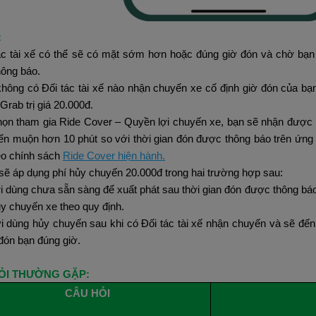
:
ác tài xế có thể sẽ có mặt sớm hơn hoặc đúng giờ đón và chờ bạn 
ông báo.
hông có Đối tác tài xế nào nhận chuyến xe cố định giờ đón của bạ
Grab trị giá 20.000đ.
họn tham gia Ride Cover – Quyền lợi chuyến xe, bạn sẽ nhận được 
đến muộn hơn 10 phút so với thời gian đón được thông báo trên ứng
eo chính sách
Ride Cover hiện hành.
sẽ áp dụng phí hủy chuyến 20.000đ trong hai trường hợp sau:
 dùng chưa sẵn sàng để xuất phát sau thời gian đón được thông báo 
y chuyến xe theo quy định.
 dùng hủy chuyến sau khi có Đối tác tài xế nhận chuyến và sẽ đến 
đón bạn đúng giờ.
ỎI THƯỜNG GẶP:
CÂU HỎI