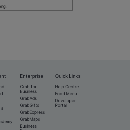
ông.
ant
Enterprise
Quick Links
od
Grab for
Help Centre
Business
rt
Food Menu
GrabAds
Developer
GrabGifts
Portal
ng
GrabExpress
GrabMaps
cademy
Business