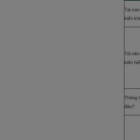
Tại sao
kiến kh
Tôi nên
kiến hi
Thông t
đâu?