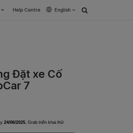
Help Centre
English
ng Đặt xe Cố
bCar 7
ày
24/06/2025
, Grab triển khai thử