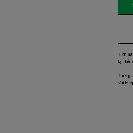
Tính nă
tại điể
Thời gi
Vui lòn