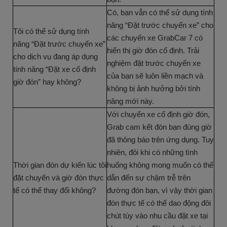
Có, bạn vẫn có thể sử dụng tính
năng “Đặt trước chuyến xe” cho
Tôi có thể sử dụng tính
các chuyến xe GrabCar 7 có
năng “Đặt trước chuyến xe”
hiển thị giờ đón cố định. Trải
cho dịch vụ đang áp dụng
nghiệm đặt trước chuyến xe
tính năng “Đặt xe cố định
của bạn sẽ luôn liền mạch và
giờ đón” hay không?
không bị ảnh hưởng bởi tính
năng mới này.
Với chuyến xe cố định giờ đón,
Grab cam kết đón bạn đúng giờ
đã thông báo trên ứng dụng. Tuy
nhiên, đôi khi có những tình
Thời gian đón dự kiến lúc tôi
huống không mong muốn có thể
đặt chuyến và giờ đón thực
dẫn đến sự chậm trễ trên
tế có thể thay đổi không?
đường đón bạn, vì vậy thời gian
đón thực tế có thể dao động đôi
chút tùy vào nhu cầu đặt xe tại