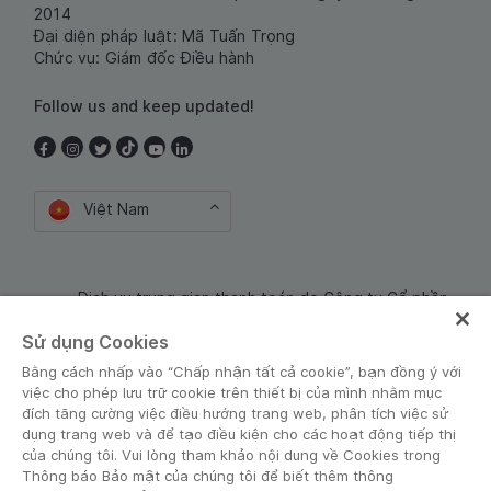
2014
Đại diện pháp luật: Mã Tuấn Trọng
Chức vụ: Giám đốc Điều hành
Follow us and keep updated!
Việt Nam
Dịch vụ trung gian thanh toán do Công ty Cổ phần
Công nghệ và Dịch Vụ Moca cung cấp. Mã số doanh
Sử dụng Cookies
nghiệp: 0106254974
Bằng cách nhấp vào “Chấp nhận tất cả cookie”, bạn đồng ý với
việc cho phép lưu trữ cookie trên thiết bị của mình nhằm mục
đích tăng cường việc điều hướng trang web, phân tích việc sử
dụng trang web và để tạo điều kiện cho các hoạt động tiếp thị
của chúng tôi. Vui lòng tham khảo nội dung về Cookies trong
Thông báo Bảo mật của chúng tôi để biết thêm thông