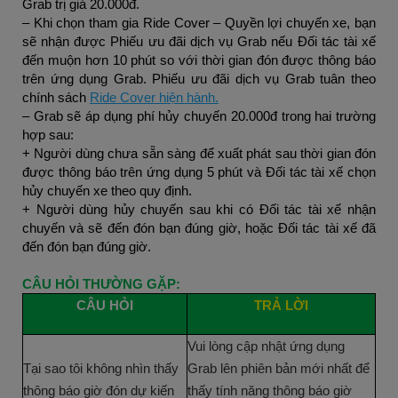
Grab trị giá 20.000đ.
– Khi chọn tham gia Ride Cover – Quyền lợi chuyến xe, bạn
sẽ nhận được Phiếu ưu đãi dịch vụ Grab nếu Đối tác tài xế
đến muộn hơn 10 phút so với thời gian đón được thông báo
trên ứng dụng Grab. Phiếu ưu đãi dịch vụ Grab tuân theo
chính sách
Ride Cover hiện hành.
– Grab sẽ áp dụng phí hủy chuyến 20.000đ trong hai trường
hợp sau:
+ Người dùng chưa sẵn sàng để xuất phát sau thời gian đón
được thông báo trên ứng dụng 5 phút và Đối tác tài xế chọn
hủy chuyến xe theo quy định.
+ Người dùng hủy chuyến sau khi có Đối tác tài xế nhận
chuyến và sẽ đến đón bạn đúng giờ, hoặc Đối tác tài xế đã
đến đón bạn đúng giờ.
CÂU HỎI THƯỜNG GẶP:
CÂU HỎI
TRẢ LỜI
Vui lòng cập nhật ứng dụng
Tại sao tôi không nhìn thấy
Grab lên phiên bản mới nhất để
thông báo giờ đón dự kiến
thấy tính năng thông báo giờ