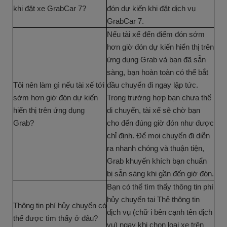
khi đặt xe GrabCar 7?
đón dự kiến khi đặt dịch vụ
GrabCar 7.
Nếu tài xế đến điểm đón sớm
hơn giờ đón dự kiến hiển thị trên
ứng dụng Grab và bạn đã sẵn
sàng, bạn hoàn toàn có thể bắt
Tôi nên làm gì nếu tài xế tới
đầu chuyến đi ngay lập tức.
sớm hơn giờ đón dự kiến
Trong trường hợp bạn chưa thể
hiển thị trên ứng dụng
di chuyển, tài xế sẽ chờ bạn
Grab?
cho đến đúng giờ đón như được
chỉ định. Để mọi chuyến đi diễn
ra nhanh chóng và thuận tiện,
Grab khuyến khích bạn chuẩn
bị sẵn sàng khi gần đến giờ đón.
Bạn có thể tìm thấy thông tin phí
hủy chuyến tại Thẻ thông tin
Thông tin phí hủy chuyến có
dịch vụ (chữ i bên cạnh tên dịch
thể được tìm thấy ở đâu?
vụ) ngay khi chọn loại xe trên