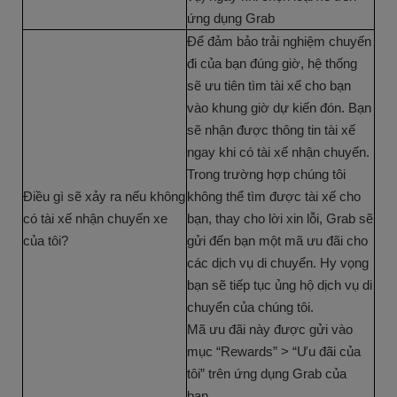
ứng dụng Grab
Để đảm bảo trải nghiệm chuyến
đi của bạn đúng giờ, hệ thống
sẽ ưu tiên tìm tài xế cho bạn
vào khung giờ dự kiến đón. Bạn
sẽ nhận được thông tin tài xế
ngay khi có tài xế nhận chuyến.
Trong trường hợp chúng tôi
Điều gì sẽ xảy ra nếu không
không thể tìm được tài xế cho
có tài xế nhận chuyến xe
bạn, thay cho lời xin lỗi, Grab sẽ
của tôi?
gửi đến bạn một mã ưu đãi cho
các dịch vụ di chuyển. Hy vọng
bạn sẽ tiếp tục ủng hộ dịch vụ di
chuyển của chúng tôi.
Mã ưu đãi này được gửi vào
mục “Rewards” > “Ưu đãi của
tôi” trên ứng dụng Grab của
bạn.