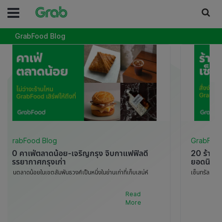
GrabFood Blog
GrabFood Blog
GrabFood
20 คาเฟ่ตลาดน้อย-เจริญกรุง จิบกาแฟฟิลดี
20 ร้านข
บรรยากาศกรุงเก่า
ยอดนิยม
ย่านตลาดน้อยในเขตสัมพันธวงศ์เป็นหนึ่งในย่านเก่าที่เก็บเสน่ห์
เซ็นทรัลเวิ
ความเป็นไทยผสานกับความทันสมัยได้อย่างน่าหลงใหล ตลาดน้อย
ด้วยการเป็นศ
คาเฟ่หลากหลายแห่งจึงกลายเป็นจุดหมายปลายทางใหม [..]
เซ็นทรัลเวิลด
Read
More