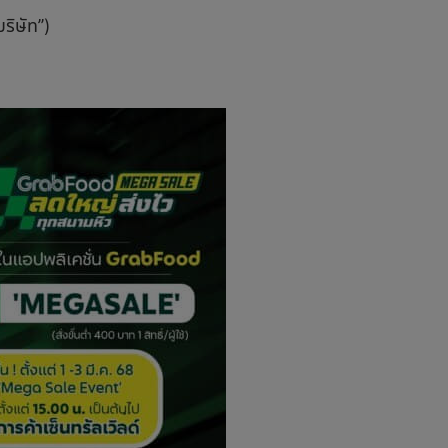
ริษัท”)