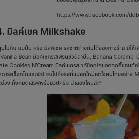
https://www.facebook.com/ddb
4
.
มิลค์เชค
Milkshake
นไปกับ นมปั่น หรือ มิลค์เชค รสชาติต่างกันได้ของทางร้าน มีให้เ
Vanilla Bean มิลค์เชครสเฟรนช์วนิลาบีน, Banana Caramel ม
te Cookies N’Cream มิลค์เชครสไวท์ช็อคโกแลตคุกกี้แอนด์ค
สดาร์คช็อคโกแลตชิป จนไปถึงรสที่แปลกใหม่เอาใจคนไทยอย่าง M
ม่วง ทั้งหมดเสิร์ฟพร้อมวิปครีม น่าลองไหมล่ะ?