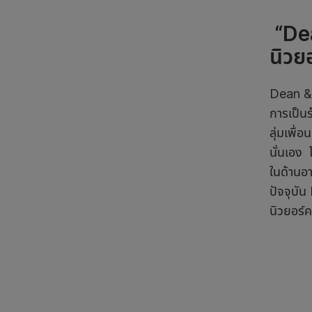
“Dea
นิวย
Dean & D
การเป็น
ลุ่มเพื่
นั่นเอง 
ในด้านอ
ปัจจุบั
นิวยอร์ค