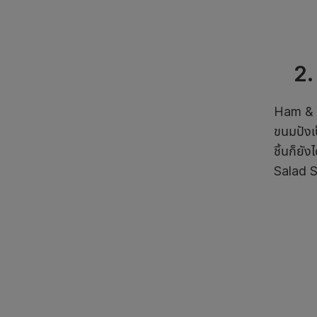
2
.
Ham & C
ขนมปังเ
ชิ้นก็ยั
Salad S