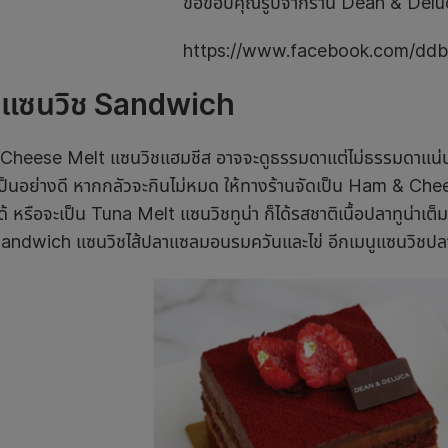
ขอขอบคุณรูปจากร้าน Dean & Delu
https://www.facebook.com/ddb
แซนวิช
Sandwich
heese Melt แซนวิชแฮมชีส อาจจะดูธรรมดาแต่ไม่ธรรมดาแน่นอน
ป็นอย่างดี หากกลัวจะกินไม่หมด ให้ทางร้านจัดเป็น Ham & Che
งได้ หรือจะเป็น Tuna Melt แซนวิชทูน่า ก็ได้รสชาติเนื้อปลาทูน
andwich แซนวิชไส้ปลาแซลมอนรมควันและไข่ อีกเมนูแซนวิชปลาที่