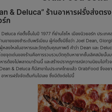
n & Deluca” ร้านอาหารฝรั่งส่งตร
อร์ก
eluca ก่อตั้งขึ้นในปี 1977 ที่ย่านโซโห เมืองนิวยอร์ก ประเทศส
ร้านขายของชำระดับพรีเมียม ผู้ก่อตั้งมีชื่อว่า Joel Dean, Gi
อนผู้หลงใหลในอาหารและวัตถุดิบคุณภาพดี คำว่า Dean และ Deluca
โดยจุดเด่นของร้านคือการรวบรวมวัตถุดิบหายากชั้นเลิศสมัยนั้นมาไว้ใน
าหารต้องไม่พลาดมาร้านนี้ และสร้างปรากฏการณ์ความนิยมไปทั่วจ
น Dean & Deluca ก็มีสาขาในประเทศไทยแล้ว GrabFood จึงอยาก
 อาหารฝรั่งจัดเต็มกันไปเลย ซึ่งมีดังต่อไปนี้