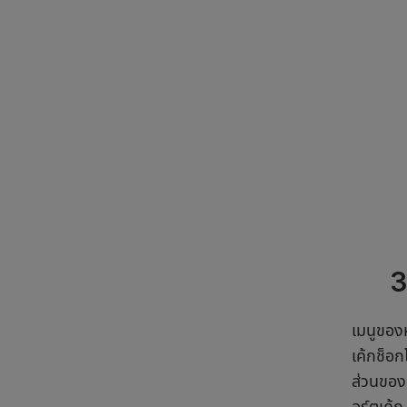
3
เมนูของ
เค้กช็อ
ส่วนของ
อร์ตเค้