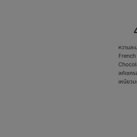
หวานละมุ
French 
Chocola
ลค์เชคร
เหนียวมะ