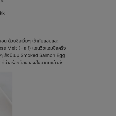
ca
kk
 ด้วยชิสเยิ้มๆ เข้ากับแฮมและ
ese Melt (Half) แซนวิชแฮมชีสครึ่ง
่าเต็มๆ ยังมีเมนู Smoked Salmon Egg
น่าอร่อยต้องลองสั่งมากินแล้วล่ะ