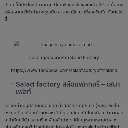
เทียม ก็มีประโยชน์มากมาย GrabFood จึงขอแนะนำ 3 ร้านเด็ดเมนู
อร่อยจากควินัวนำมาปรุงเป็น อาหารคลีน มาให้ลองชิมกัน ดังต่อไป
นี้
ขอขอบคุณรูปจากร้าน Salad Factory
https://www.facebook.com/saladfactoryofthailand
Salad factory สลัดแฟคทอรี่
–
เสนา
เฟสท์
ขอแนะนำเมนูสลัดกันก่อนเลย ด้วยสลัดจากผักเคล (Kale) พืชใน
ตระกูลเดียวกับคะน้าแต่รสชาติเป็นเอกลักษณ์ที่ไม่เหมือน นำมาคลุก
เคล้ากับควินัว และเครื่องผักสลัดต่างๆ ได้เมนูหลากหลายน่าลอง
เช่น สลัดเคลควินัวอกไก่ย่าง Kale & Quinoa salad with grilled