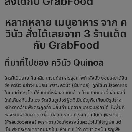
สั่งได้กับ GrabFood
หลากหลาย เมนูอาหาร จาก ค
วินัว สั่งได้เลยจาก 3 ร้านเด็ด
กับ GrabFood
ที่มาที่ไปของ ควินัว
Quinoa
ใครที่เป็นสาย กินคลีน เทรนด์อาหารสุขภาพกำลังดัง ย่อมเคยได้ยิน
ชื่อ ควินัว อย่างแน่นอน เพราะ ควินัว (Quinoa) ถูกใช้มาปรุงอาหาร
ในเมนูต่างๆ โดยใช้แทนที่หรือผสมกับข้าว ด้วยลักษณะเนื้อสัมผัสที่
ใกล้เคียงกันนั่นเอง จัดเป็นซูเปอร์ฟู้ดที่เป็นธัญพืชเทียมมีรูปร่าง
หน้าตาคล้ายพืชตระกูลถั่ว มีถิ่นกำเนิดจากแถบอเมริกาใต้ ในพื้นที่
ของชนเผ่าอินคา ชาวพื้นเมืองโบราณ ที่เรียกว่าเป็นธัญพืชเทียม
(Pseudocereal) เพราะตามข้อเท็จจริงนั้นควินัวไม่ใช่ธัญพืช แต่
เป็นพืชตระกูลเดียวกับผักโขม หัวบีท แม้ว่า ควินัว จะเป็น ธัญพืช