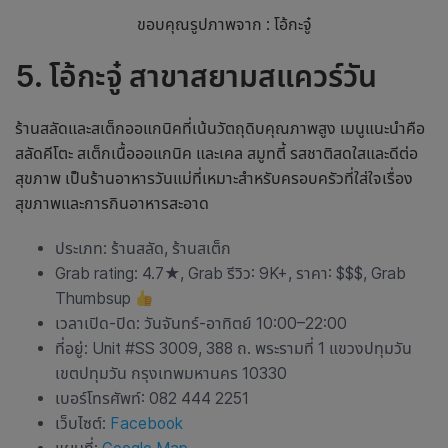
ขอบคุณรูปภาพจาก : โอ้กะจู๋
5. โอ้กะจู๋ สาขาสยามสแควร์วัน
ร้านสลัดและสเต็กออแกนิคที่เน้นวัตถุดิบคุณภาพสูง เมนูแนะนำคือ
สลัดคีโตะ สเต็กเนื้อออแกนิค และเคล สมูทตี้ รสชาติสดใสและดีต่อ
สุขภาพ เป็น
ร้านอาหารวันแม่
ที่เหมาะสำหรับครอบครัวที่ใส่ใจเรื่อง
สุขภาพและการกินอาหารสะอาด
ประเภท: ร้านสลัด, ร้านสเต็ก
Grab rating: 4.7
★
, Grab รีวิว: 9K+, ราคา: $$$, Grab
Thumbsup
เวลาเปิด-ปิด: วันจันทร์-อาทิตย์ 10:00–22:00
ที่อยู่: Unit #SS 3009, 388 ถ. พระรามที่ 1 แขวงปทุมวัน
เขตปทุมวัน กรุงเทพมหานคร 10330
เบอร์โทรศัพท์: 082 444 2251
เว็บไซต์:
Facebook