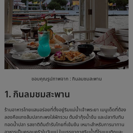
ขอบคุณรูปภาพจาก : กินลมชมสะพาน
1. กินลมชมสะพาน
ร้านอาหารไทยแสนอร่อยที่ตั้งอยู่ริมแม่น้ำเจ้าพระยา เมนูเด็ดที่ต้อง
ลองคือแกงส้มปลากะพงใส่ผักรวม ต้มยำกุ้งน้ำข้น และปลาทับทิม
ทอดน้ำปลา รสชาติต้นตำรับไทยที่เข้มข้น เหมาะสำหรับการมาทาน
อาหารเป็นครอบครัวในวันแม่ ในบรรยากาศริมน้ำที่โรแมนติกและ