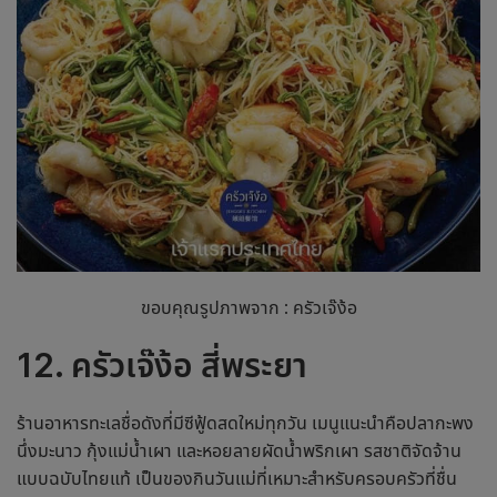
ขอบคุณรูปภาพจาก : ครัวเจ๊ง้อ
12. ครัวเจ๊ง้อ สี่พระยา
ร้านอาหารทะเลชื่อดังที่มีซีฟู้ดสดใหม่ทุกวัน เมนูแนะนำคือปลากะพง
นึ่งมะนาว กุ้งแม่น้ำเผา และหอยลายผัดน้ำพริกเผา รสชาติจัดจ้าน
แบบฉบับไทยแท้ เป็น
ของกินวันแม่
ที่เหมาะสำหรับครอบครัวที่ชื่น