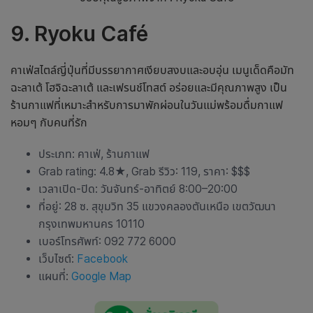
9. Ryoku Café
คาเฟ่สไตล์ญี่ปุ่นที่มีบรรยากาศเงียบสงบและอบอุ่น เมนูเด็ดคือมัท
ฉะลาเต้ โฮจิฉะลาเต้ และเฟรนช์โทสต์ อร่อยและมีคุณภาพสูง เป็น
ร้านกาแฟที่เหมาะสำหรับการมาพักผ่อนในวันแม่พร้อมดื่มกาแฟ
หอมๆ กับคนที่รัก
ประเภท: คาเฟ่, ร้านกาแฟ
Grab rating: 4.8
★
, Grab รีวิว: 119, ราคา: $$$
เวลาเปิด-ปิด: วันจันทร์-อาทิตย์ 8:00–20:00
ที่อยู่: 28 ซ. สุขุมวิท 35 แขวงคลองตันเหนือ เขตวัฒนา
กรุงเทพมหานคร 10110
เบอร์โทรศัพท์: 092 772 6000
เว็บไซต์:
Facebook
แผนที่:
Google Map