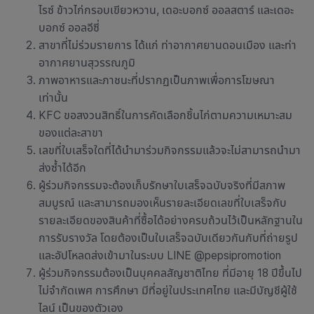
ไรซ์ ข้าวไก่กรอบเขียวหวาน, เดอะบอกซ์ ออลสตาร์ และเดอะ
บอกซ์ ออลอีซี่
สาขาที่ไม่ร่วมรายการ ได้แก่ ท่าอากาศยานดอนเมือง และท่า
อากาศยานสุวรรณภูมิ
ภาพอาหารและภาชนะที่ปรากฏเป็นภาพเพื่อการโฆษณา
เท่านั้น
KFC ขอสงวนสิทธิ์ในการคัดเลือกชิ้นไก่ตามความเหมาะสม
ของแต่ละสาขา
เลขที่ใบเสร็จใดที่ได้นำมาร่วมกิจกรรมแล้วจะไม่สามารถนำมา
ส่งซ้ำได้อีก
ผู้ร่วมกิจกรรมจะต้องเก็บรักษาใบเสร็จฉบับจริงที่มีสภาพ
สมบูรณ์ และสามารถมองเห็นรายละเอียดเลขที่ใบเสร็จกับ
รายละเอียดของสินค้าที่ซื้อได้อย่างครบถ้วนไว้เป็นหลักฐานใน
การรับรางวัล โดยต้องเป็นใบเสร็จฉบับเดียวกันกับที่ถ่ายรูป
และอัปโหลดส่งเข้ามาในระบบ LINE @pepsipromotion
ผู้ร่วมกิจกรรมต้องเป็นบุคคลสัญชาติไทย ที่มีอายุ 18 ปีขึ้นไป
ไม่จำกัดเพศ การศึกษา มีที่อยู่ในประเทศไทย และมีบัญชีผู้ใช้
ไลน์ เป็นของตัวเอง