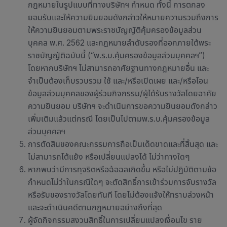
กฎหมายในรูปแบบที่ทางบริษัทฯ กำหนด ทั้งนี้ การตกลง
ยอมรับและให้ความยินยอมดังกล่าวให้หมายความรวมถึงการ
ให้ความยินยอมตามพระราชบัญญัติคุ้มครองข้อมูลส่วน
บุคคล พ.ศ. 2562 และกฎหมายลำดับรองที่ออกภายใต้พระ
ราชบัญญัติฉบับนี้ (“พ.ร.บ.คุ้มครองข้อมูลส่วนบุคคลฯ”)
โดยหากบริษัทฯ ไม่สามารถอาศัยฐานทางกฎหมายอื่น และ
จำเป็นต้องเก็บรวบรวม ใช้ และ/หรือเปิดเผย และ/หรือโอน
ข้อมูลส่วนบุคคลของผู้ร่วมกิจกรรม/ผู้ได้รับรางวัลโดยอาศัย
ความยินยอม บริษัทฯ จะดำเนินการขอความยินยอมดังกล่าว
เพิ่มเติมแล้วแต่กรณี โดยเป็นไปตามพ.ร.บ.คุ้มครองข้อมูล
ส่วนบุคคลฯ
การตัดสินของคณะกรรมการถือเป็นเด็ดขาดและที่สิ้นสุด และ
ไม่สามารถโต้แย้ง หรือเปลี่ยนแปลงได้ ไม่ว่าทางใดๆ
หากพบว่ามีการทุจริตหรือฉ้อฉลเกิดขึ้น หรือไม่ปฏิบัติตามข้อ
กำหนดไม่ว่าในกรณีใดๆ จะตัดสิทธิ์การเข้าร่วมการจับรางวัล
หรือรับของรางวัลโดยทันที โดยไม่ต้องแจ้งให้ทราบล่วงหน้า
และจะดำเนินคดีตามกฎหมายอย่างถึงที่สุด
ผู้จัดกิจกรรมสงวนสิทธิ์ในการเปลี่ยนแปลงเงื่อนไข ราย