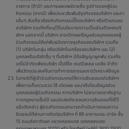
ราชการ (ถ้ามี) และการเผยแพร่รายชื่อ รูปถ่ายของผู้ร่วม
กิจกรรม (หากมี) เพื่อประชาสัมพันธ์ธุรกิจของบริษัทฯ และกา
รอื่นๆ อันเกี่ยวข้องกับกิจกรรมนี้โดยบริษัทฯ หรือตัวแทนขอ
งบริษัทฯ รวมถึงที่ระบุไว้ในนโยบายความเป็นส่วนตัวของบริ
ษัทฯ นอกจากนี้ บริษัทฯ อาจเปิดเผยข้อมูลส่วนบุคคลของผู้
ร่วมกิจกรรมให้แก่พันธมิตรทางธุรกิจของบริษัทฯ รวมถึง
(1) บริษัทในกลุ่ม หรือบริษัทในเครือของบริษัทฯ และ (2)
บุคคลหรือบริษัทอื่น ๆ ที่บริษัทฯ มีข้อสัญญาผูกพัน รวมถึง
แต่ไม่จำกัดเพียงบริษัท เป๊ปซี่โค เซอร์วิสเซส เอเชีย จำกัด
เพื่อวัตถุประสงค์ในการทำการตลาดและการวิเคราะห์ข้อมูล
ในกรณีที่ผู้เข้าร่วมกิจกรรมเคยให้ความยินยอมแก่บริษัทฯ
เพื่อการเก็บรวบรวม ใช้ เปิดเผย และ/หรือโอนข้อมูลส่วน
บุคคลของผู้ร่วมกิจกรรม หากบริษัทฯ ไม่สามารถอาศัยฐาน
ทางกฎหมายอื่นได้ และประสงค์จะถอนความยินยอมที่ให้ไว้
แล้วดังกล่าว ผู้ร่วมกิจกรรมสามารถดำเนินการถอนความ
ยินยอมได้ผ่านการติดต่อบริษัทฯ ที่ 88 อาคารเดอะ ปาร์ค ชั้น
15 ถนนรัชดาภิเษก แขวงคลองเตย เขตคลองเตย
กรุงเทพมหานคร 10110 หรือ โทรศัพท์ (+66) 2610 2500