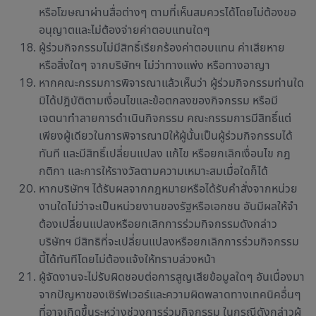
หรือโฆษณาผ่านสื่อต่างๆ ตามที่เห็นสมควรได้โดยไม่ต้องขอ
อนุญาตและไม่ต้องจ่ายค่าตอบแทนใดๆ
ผู้ร่วมกิจกรรมไม่มีสิทธิ์เรียกร้องค่าตอบแทน ค่าเสียหาย
หรือสิ่งใดๆ จากบริษัทฯ ไม่ว่าทางแพ่ง หรือทางอาญา
หากคณะกรรมการพิจารณาแล้วเห็นว่า ผู้ร่วมกิจกรรมท่านใด
มิได้ปฎิบัติตามเงื่อนไขและข้อตกลงของกิจกรรม หรือมี
เจตนาทำลายการดำเนินกิจกรรม คณะกรรมการมีสิทธิ์แต่
เพียงผู้เดียวในการพิจารณามิให้ผู้นั้นเป็นผู้ร่วมกิจกรรมได้
ทันที และมีสิทธิ์เปลี่ยนแปลง แก้ไข หรือยกเลิกเงื่อนไข กฎ
กติกา และการให้รางวัลตามความเหมาะสมเมื่อใดก็ได้
หากบริษัทฯ ได้รับผลจากกฎหมายหรือได้รับคำสั่งจากหน่วย
งานใดไม่ว่าจะเป็นหน่วยงานของรัฐหรือเอกชน อันมีผลให้จำ
ต้องเปลี่ยนแปลงหรือยกเลิกการร่วมกิจกรรมดังกล่าว
บริษัทฯ มีสิทธิที่จะเปลี่ยนแปลงหรือยกเลิกการร่วมกิจกรรม
นี้ได้ทันทีโดยไม่ต้องแจ้งให้ทราบล่วงหน้า
ผู้จัดงานจะไม่รับผิดชอบต่อการสูญเสียข้อมูลใดๆ อันเนื่องมา
จากปัญหาของเซิร์ฟเวอร์และความผิดพลาดทางเทคนิคอื่นๆ
ที่อาจเกิดขึ้นระหว่างช่วงการร่วมกิจกรรม ในกรณีดังกล่าวผู้