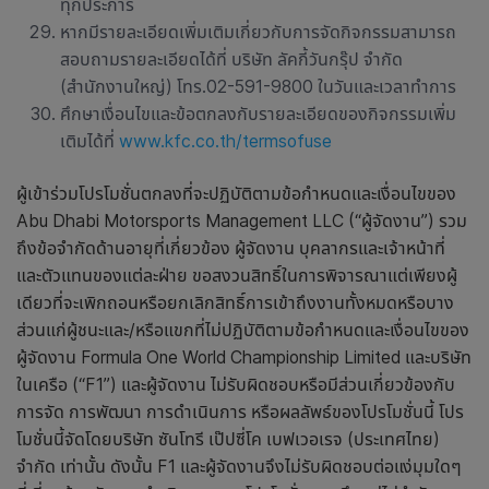
ทุกประการ
หากมีรายละเอียดเพิ่มเติมเกี่ยวกับการจัดกิจกรรมสามารถ
สอบถามรายละเอียดได้ที่ บริษัท ลัคกี้วันกรุ๊ป จำกัด
(สำนักงานใหญ่) โทร.02-591-9800 ในวันและเวลาทำการ
ศึกษาเงื่อนไขและข้อตกลงกับรายละเอียดของกิจกรรมเพิ่ม
เติมได้ที่
www.kfc.co.th/termsofuse
ผู้เข้าร่วมโปรโมชั่นตกลงที่จะปฏิบัติตามข้อกำหนดและเงื่อนไขของ
Abu ​​Dhabi Motorsports Management LLC (“
ผู้จัดงาน”) รวม
ถึงข้อจำกัดด้านอายุที่เกี่ยวข้อง ผู้จัดงาน บุคลากรและเจ้าหน้าที่
และตัวแทนของแต่ละฝ่าย ขอสงวนสิทธิ์ในการพิจารณาแต่เพียงผู้
เดียวที่จะเพิกถอนหรือยกเลิกสิทธิ์การเข้าถึงงานทั้งหมดหรือบาง
ส่วนแก่ผู้ชนะและ/หรือแขกที่ไม่ปฏิบัติตามข้อกำหนดและเงื่อนไขของ
ผู้จัดงาน
Formula One World Championship Limited
และบริษัท
ในเครือ (“
F
1”) และผู้จัดงาน ไม่รับผิดชอบหรือมีส่วนเกี่ยวข้องกับ
การจัด การพัฒนา การดำเนินการ หรือผลลัพธ์ของโปรโมชั่นนี้ โปร
โมชั่นนี้จัดโดยบริษัท ซันโทรี เป๊ปซี่โค เบฟเวอเรจ (ประเทศไทย)
จำกัด เท่านั้น ดังนั้น
F
1 และผู้จัดงานจึงไม่รับผิดชอบต่อแง่มุมใดๆ