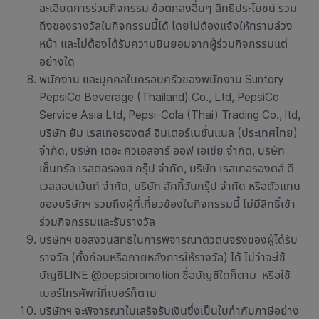
ละเอียดการร่วมกิจกรรม ข้อตกลงอื่นๆ สิทธิประโยชน์ รวม
ถึงของรางวัลในกิจกรรมนี้ได้ โดยไม่ต้องแจ้งให้ทราบล่วง
หน้า และไม่ต้องได้รับความยินยอมจากผู้ร่วมกิจกรรมแต่
อย่างใด
พนักงาน และบุคคลในครอบครัวของพนักงาน Suntory
PepsiCo Beverage (Thailand) Co., Ltd, PepsiCo
Service Asia Ltd, Pepsi-Cola (Thai) Trading Co., ltd,
บริษัท ยัม เรสเทอรองตส์ อินเตอร์เนชั่นแนล (ประเทศไทย)
จำกัด, บริษัท เดอะ คิวเอสอาร์ ออฟ เอเชีย จำกัด, บริษัท
เซ็นทรัล เรสตอรองส์ กรุ๊ป จำกัด, บริษัท เรสเทอรองตส์ ดี
เวลลอปเม้นท์ จำกัด, บริษัท ลัคกี้วันกรุ๊ป จำกัด หรือตัวแทน
ของบริษัทฯ รวมถึงผู้ที่เกี่ยวข้องในกิจกรรมนี้ ไม่มีสิทธิ์เข้า
ร่วมกิจกรรมและรับรางวัล
บริษัทฯ ขอสงวนสิทธิในการพิจารณาตัวตนจริงของผู้ได้รับ
รางวัล (ทั้งก่อนหรือภายหลังการให้รางวัล) ได้ ไม่ว่าจะใช้
บัญชีLINE @pepsipromotion ชื่อบัญชีใดก็ตาม หรือใช้
เบอร์โทรศัพท์กี่เบอร์ก็ตาม
บริษัทฯ จะพิจารณาใบเสร็จรับเงินซึ่งเป็นใบกำกับภาษีอย่าง