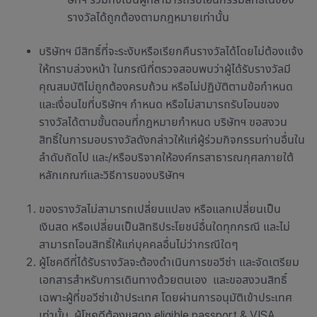
รางวัลได้ถูกต้องตามกฎหมายเท่านั้น
บริษัทฯ มีสิทธิ์ที่จะระงับหรือเรียกคืนรางวัลได้โดยไม่ต้องแจ้ง
ให้ทราบล่วงหน้า ในกรณีที่ตรวจสอบพบว่าผู้ได้รับรางวัลมี
คุณสมบัติไม่ถูกต้องครบถ้วน หรือไม่ปฏิบัติตามข้อกำหนด
และเงื่อนไขที่บริษัทฯ กำหนด หรือไม่สามารถรับโอนของ
รางวัลได้ตามขั้นตอนที่กฎหมายกำหนด บริษัทฯ ขอสงวน
สิทธิ์ในการมอบรางวัลดังกล่าวให้แก่ผู้ร่วมกิจกรรมท่านอื่นใน
ลำดับถัดไป และ/หรือบริจาคให้องค์กรสาธารณกุศลภายใต้
หลักเกณฑ์และวิธีการของบริษัทฯ
ของรางวัลไม่สามารถเปลี่ยนแปลง หรือแลกเปลี่ยนเป็น
เงินสด หรือเปลี่ยนเป็นสิทธิประโยชน์อื่นใดทุกกรณี และไม่
สามารถโอนสิทธิ์ให้แก่บุคคลอื่นไม่ว่ากรณีใดๆ
ผู้โชคดีที่ได้รับรางวัลจะต้องดำเนินการขอวีซ่า และจัดเตรียม
เอกสารสำหรับการเดินทางด้วยตนเอง และขอสงวนสิทธิ์
เฉพาะผู้ที่ขอวีซ่าเข้าประเทศ โดยผ่านการอนุมัติเข้าประเทศ
เท่านั้น ผู้โชคดีต้องแสดง eligible passport & VISA