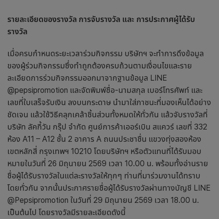
รายละเอียดของรางวัล การจับรางวัล และ การประกาศผู้ได้รับ
รางวัล
เมื่อครบกำหนดระยะเวลาร่วมกิจกรรม บริษัทฯ จะทำการดึงข้อมูล
ของผู้ร่วมกิจกรรมซึ่งทำถูกต้องครบถ้วนตามเงื่อนไขและราย
ละเอียดการร่วมกิจกรรมออกมาจากฐานข้อมูล LINE
@pepsipromotion และจัดพิมพ์ชื่อ-นามสกุล เบอร์โทรศัพท์ และ
เลขที่ใบเสร็จรับเงิน ลงบนกระดาษ นำมาใส่ภาชนะที่มองเห็นได้อย่าง
ชัดเจน แล้วใช้วิธีคลุกเคล้าชิ้นส่วนทั้งหมดให้ทั่วกัน แล้วจับรางวัลที่
บริษัท ลัคกี้วัน กรุ๊ป จำกัด ศูนย์การค้าเออร์เบิน สแควร์ เลขที่ 332
ห้อง
A
11 –
A
12 ชั้น 2 อาคาร
A
ถนนประชาชื่น แขวงทุ่งสองห้อง
เขตหลักสี่ กรุงเทพฯ 10210
โดยบริษัทฯ หรือตัวแทนที่ได้รับมอบ
หมายในวันที่ 26 มิถุนายน 2569 เวลา 10.00 น. พร้อมทั้งอ่านราย
ชื่อผู้ได้รับรางวัลในแต่ละรางวัลให้ทุกๆ ท่านที่มาร่วมงานได้ทราบ
โดยทั่วกัน จากนั้นประกาศรายชื่อผู้ได้รับรางวัลผ่านทางบัญชี LINE
@Pepsipromotion ในวันที่ 29 มิถุนายน 2569 เวลา 18.00 น.
เป็นต้นไป โดยรางวัลมีรายละเอียดดังนี้