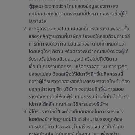
@pepsipromotion โดยแสดงข้อมูลของการลง
ทะเบียนและหลักฐานตรงตามที่ประกาศผลรายชื่อผู้ได้
รับรางวัล
หากผู้ได้รับรางวัลไม่ยืนยันสิทธิ์การรับรางวัลพร้อมทั้ง
แสดงหลักฐานตามที่บริษัทฯ ร้องขอให้ครบถ้วนตามวิธี
การที่กำหนดไว้ ภายในวันและเวลาตามที่กำหนดไม่ว่า
โดยเหตุใดๆ ก็ตาม หรือตรวจพบว่าคุณสมบัติของผู้ได้
รับรางวัลไม่ครบถ้วนสมบูรณ์ หรือไม่ปฏิบัติตาม
เงื่อนไขการร่วมกิจกรรม หรือตรวจสอบพบการทุจริต
ปลอมแปลง ฉ้อฉลเพื่อให้ได้มาซึ่งสิทธิ์ในกิจกรรมนี้
ถือว่าผู้ได้รับรางวัลสละสิทธิ์ในการรับรางวัลโดยไม่ต้อง
บอกกล่าวใดๆ อีก บริษัทฯ ขอสงวนสิทธิ์ในการมอบ
รางวัลดังกล่าวให้แก่ผู้ร่วมกิจกรรมท่านอื่นในลำดับถัด
ไปภายใต้หลักเกณฑ์และวิธีการของบริษัทฯ
ผู้ได้รับรางวัลที่ 1 จะต้องยืนยันสิทธิ์ในการรับรางวัล
โดยต้องนำหลักฐานอันได้แก่ สำเนารับรองถูกต้อง
บัตรประจำตัวประชาชน, ใบเสร็จรับเงินหรือใบกำกับ
ภาษีอย่างย่อ (ฉบับจริง) ที่ลงทะเบียน เพื่อขอรับ