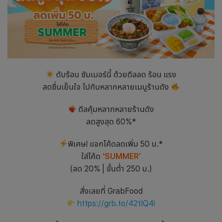
ดับร้อน ซัมเมอร์นี้ ด้วยดีลลด ร้อน แรง
สดชื่นเย็นใจ ไปกับหลากหลายเมนูร้านดัง
ดีลคุ้มหลากหลายร้านดัง
ลดสูงสุด 60%*
พิเศษ! แจกโค้ดลดเพิ่ม 50 บ.*
ใส่โค้ด
‘SUMMER’
(ลด 20% | ขั้นต่ำ 250 บ.)
สั่งเลยที่ GrabFood
https://grb.to/42tIQ4i