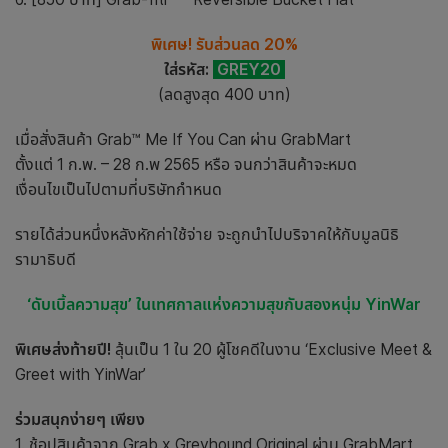
พิเศษ! รับส่วนลด 20%
ใส่รหัส:
GREY20
(ลดสูงสุด 400 บาท)
เมื่อสั่งสินค้า Grab™ Me If You Can ผ่าน GrabMart
ตั้งแต่ 1 ก.พ. – 28 ก.พ 2565 หรือ จนกว่าสินค้าจะหมด
เงื่อนไขเป็นไปตามที่บริษัทกำหนด
รายได้ส่วนหนึ่งหลังหักค่าใช้จ่าย จะถูกนำไปบริจาคให้กับมูลนิธิ
รามาธิบดี
‘ดับเบิ้ลความสุข’ ในเทศกาลแห่งความสุขกับสองหนุ่ม YinWar
พิเศษส่งท้ายปี!
ลุ้นเป็น 1 ใน 20 ผู้โชคดีในงาน ‘Exclusive Meet &
Greet with YinWar’
ร่วมสนุกง่ายๆ เพียง
1. ช้อปสินค้าจาก Grab x Greyhound Original ผ่าน GrabMart