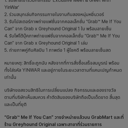
1. รับสิทธิ์เข้าร่วมกิจกรรม ‘Exclusive Meet & Greet with
YinWar’
2. ร่วมสนุกเล่นกิจกรรมภายในงานกับสองหนุ่มหยิ่นวอร์
3. รับโปสเตอร์ภาพถ่ายแฟชั่นจากคอลเล็กชั่น “Grab™ Me If You
Can” จาก Grab x Greyhound Original 1 ใบ พร้อมลายเซ็น
4. รับโฟโต้บุ๊คภาพถ่ายแฟชั่นจากคอลเล็กชั่น “Grab™ Me If You
Can” จาก Grab x Greyhound Original 1 เล่ม
5. ถ่ายภาพคู่กับศิลปิน 1 ภาพต่อ 1 ผู้โชคดี พร้อมลายเซ็นสด
หมายเหตุ: สิทธิ์จะถูกนับ หลังจากที่การสั่งซื้อเสร็จสมบูรณ์ พร้อม
ทั้งใส่รหัส YINWAR และอยู่ภายในระยะเวลาตามที่แคมเปญกำหนด
เท่านั้น
บริษัทขอสงวนสิทธิในการเปลี่ยนแปลง กิจกรรมและของรางวัล
ตามที่บริษัทเห็นสมควร คำตัดสินของบริษัทถือเป็นเด็ดขาด สิ้นสุด
และเป็นที่ยุติ
“Grab™ Me If You Can” วางจำหน่ายแล้วบน GrabMart และที่
ร้าน Greyhound Original เฉพาะสาขาที่ร่วมรายการ