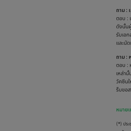
ถาม : 
ตอบ : 
ดังนั้น
รับเอก
และนัดห
ถาม : 
ตอบ : 
เหล่าน
วัคซีน
ร็บขอส
หมายเ
(*) ประช