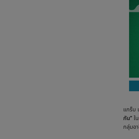
แกร็บ 
กัน”
ใน
กลุ่มอา