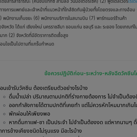
ดยสารสาธารณะ (คนขับแท๊กซี่ สามล้อ วินมอเตอร์ไซค์) (2) ฟู้ดเดลิเวอรี
ไรเด
างการแพทย์และเจ้าหน้าที่แนวหน้าที่ใกล้ชิดกับผู้ป่วยทั้งโดยตรงและทางอ้อม (4)
) พนักงานเก็บขยะ (6) พนักงานบริการในสนามบิน (7) พาร์ทเนอร์ร้านค้า
งจังหวัด ได้แก่ เชียงใหม่ นครราชสีมา ขอนแก่น ชลบุรี และ ระยอง โดยเกณฑ์ใน
าก (2) จังหวัดที่มีอัตราการติดเชื้อสูง
ื่อนไขเป็นไปตามที่แกร็บกำหนด
ข้อควรปฏิบัติก่อน-ระหว่าง-หลังฉีดวัคซีน
่อนเข้ารับวัคซีน ต้องเตรียมตัวอย่างไรบ้าง
ดื่มน้ำเปล่า ปริมาณตามปกติที่ร่างกายต้องการ ไม่จำเป็นต้องด
ออกกำลังกายได้ตามปกติที่เคยทำ แต่ไม่ควรหักโหมมากเกินไป 
พักผ่อนให้เพียงพอ
หากดื่มกาแฟ-ชา เป็นประจำ ไม่จำเป็นต้องงด แต่หากนานๆ ดื
าการข้างเคียงชนิดไม่รุนแรง มีอะไรบ้าง