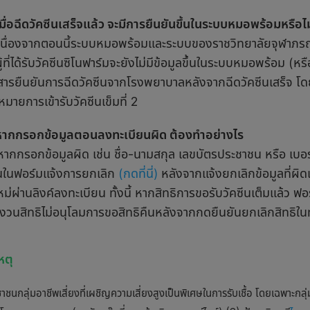
เมื่อฉีดวัคซีนเสร็จแล้ว จะมีการยืนยันขึ้นในระบบหมอพร้อมหรือไม
เนื่องจากตอนนี้ระบบหมอพร้อมและระบบของราชวิทยาลัยจุฬาภรณ์ยั
ผู้ที่ได้รับวัคซีนซิโนฟาร์มจะยังไม่มีข้อมูลขึ้นในระบบหมอพร้อม (หรือข
สารยืนยันการฉีดวัคซีนจากโรงพยาบาลหลังจากฉีดวัคซีนเสร็จ โดยเ
มายการเข้ารับวัคซีนเข็มที่ 2
หากกรอกข้อมูลตอนลงทะเบียนผิด ต้องทำอย่างไร
หากกรอกข้อมูลผิด เช่น ชื่อ-นามสกุล เลขบัตรประชาชน หรือ เบอร์
ั้นในฟอร์มแจ้งการยกเลิก
(กดที่นี่)
หลังจากแจ้งยกเลิกข้อมูลที่ผิดแ
ใหม่ผ่านลิงค์ลงทะเบียน ทั้งนี้ หากสิทธิการขอรับวัคซีนเต็มแล้ว 
งวนสิทธิไม่อนุโลมการขอสิทธิคืนหลังจากกดยืนยันยกเลิกสิทธิใน
หตุ
าชนกลุ่มอาชีพเสี่ยงที่เผชิญความเสี่ยงสูงเป็นพิเศษในการรับเชื้อ โดยเฉพาะกลุ