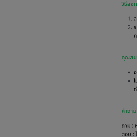
วิธีลง
ล
ร
ภ
คุณสมบ
อ
ไ
ก
คำถามท
ถาม : 
ตอบ : 