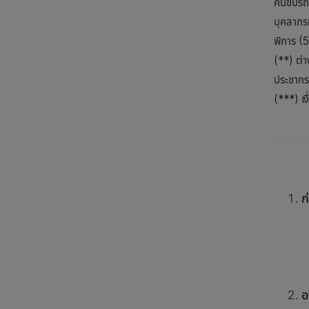
คนขับรถโ
บุคลากรท
พิการ (5
(**) ต่า
ประชากรม
(***) เง
ก
อ