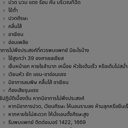
ปวด บวม แดง ร้อน คัน บริเวณที่ฉีด
ไข้ต่ำ
ปวดศีรษะ
คลื่นไส้
อาเจียน
อ่อนเพลีย
าการไม่พึงประสงค์ที่ควรพบแพทย์ มีอะไรบ้าง
ไข้สูงกว่า 39 องศาเซลเซียส
เจ็บหน้าอก หายใจลำบาก เหนื่อย หัวใจเต้นเร็ว หรือเต้นไม่สม่
เวียนหัว ชัก แขน-ขาอ่อนแรง
มีอาการลมพิษ คลื้นไส้ อาเจียน
ท้องเสียรุนแรง
ิธีปฏิบัติเบื้องต้น หากมีอาการไม่พึงประสงค์
หากมีอาการปวด, เวียนศีรษะ ให้นอนราบลง ห้ามลุกหรือยืนเร
หากหายใจไม่สะดวก ให้นั่งเอนตั้งศีรษะสูง
รีบพบแพทย์ ติดต่อเบอร์ 1422, 1669