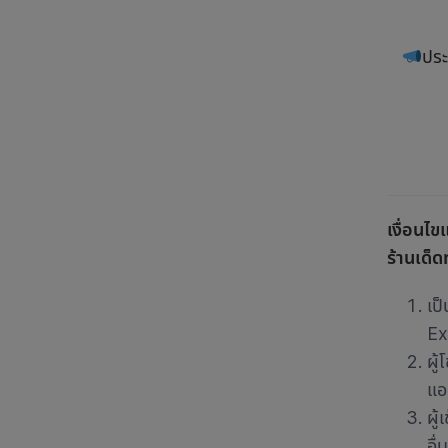
ประ
เงื่อนไข
ร้านเด็ดท
เป็
Ex
ผู
แอ
ผู
อื่