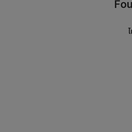
Fou
ไ