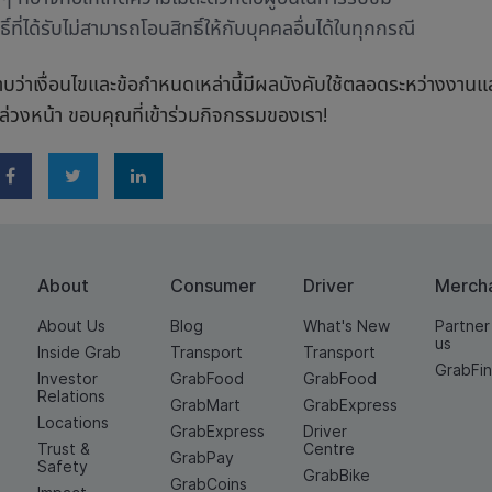
ธิ์ที่ได้รับไม่สามารถโอนสิทธิ์ให้กับบุคคลอื่นได้ในทุกกรณี
บว่าเงื่อนไขและข้อกำหนดเหล่านี้มีผลบังคับใช้ตลอดระหว่างงานแ
ล่วงหน้า ขอบคุณที่เข้าร่วมกิจกรรมของเรา!
About
Consumer
Driver
Merch
About Us
Blog
What's New
Partner
us
Inside Grab
Transport
Transport
GrabFi
Investor
GrabFood
GrabFood
Relations
GrabMart
GrabExpress
Locations
GrabExpress
Driver
Trust &
Centre
GrabPay
Safety
GrabBike
GrabCoins