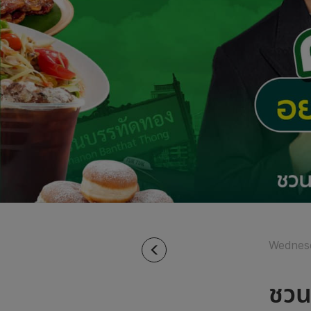
Wednes
ชวน