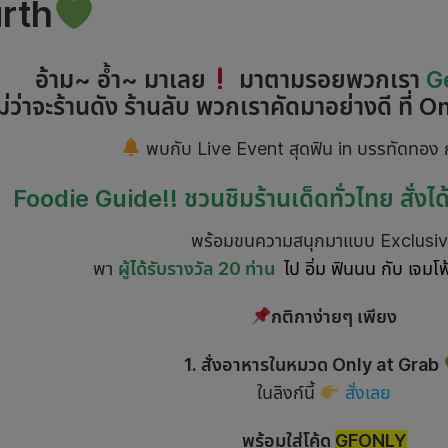
rth
อ้าม~ อ้ำ~ มาเลย
มาตามรอยพวกเรา
G
ม่ว่าจะร้านดัง ร้านลับ พวกเราคัดมาอย่างดี ที่
On
พบกับ Live Event สุดฟิน in บรรทัดทอง 
Foodie Guide!! ชวนชิมร้านเด็ดทั่วไทย สั่ง
พร้อมขนความสนุกมาแบบ Exclusi
พา
ผู้ได้รับรางวัล
20
ท่าน
ไป อิ่ม ฟินนน กับ เจมโฟ
กติกาง่ายๆ เพียง
1. สั่งอาหารในหมวด Only at Grab
ในลิงก์นี้
สั่งเลย
พร้อมใส่โค้ด
GFONLY