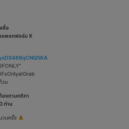
งซื้อ
ในแพลตฟอร์ม X
ntLyxDS488qCNQ5KA
 “GFONLY”
 #GFxOnlyatGrab
ถ้วน
ถูกต้องตามกติกา
0 ท่าน
ำนวนครั้ง