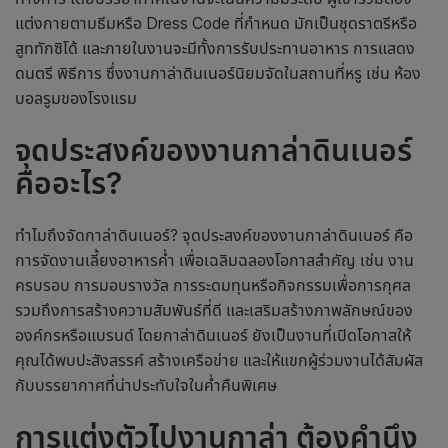
แต่งกายตามธีมหรือ Dress Code ที่กำหนด มักเป็นชุดราตรีหรือ
สูททักซิโด้ และภายในงานจะมีทั้งการรับประทานอาหาร การแสดง
ดนตรี พิธีการ ซึ่งงาน
กาล่าดินเนอร์
นิยมจัดในสถานที่หรู เช่น ห้อง
บอลรูมของโรงแรม
จุดประสงค์ของงาน
กาล่าดินเนอร์
คือ
อะไร?
ทำไมถึงจัด
กาล่าดินเนอร์
? จุดประสงค์ของงาน
กาล่าดินเนอร์ คือ
การจัดงานเลี้ยงอาหารค่ำ เพื่อเฉลิมฉลองโอกาสสำคัญ เช่น งาน
ครบรอบ การมอบรางวัล การระดมทุนหรือกิจกรรมเพื่อการกุศล
รวมถึงการสร้างความสัมพันธ์ที่ดี และเสริมสร้างภาพลักษณ์ของ
องค์กรหรือแบรนด์ โดย
กาล่าดินเนอร์
ยังเป็นงานที่เปิดโอกาสให้
คุณได้พบปะสังสรรค์ สร้างเครือข่าย และให้แขกผู้ร่วมงานได้สัมผัส
กับบรรยากาศที่น่าประทับใจในค่ำคืนพิเศษ
การแต่งตัวไปงานกาล่า ต้องคำนึง