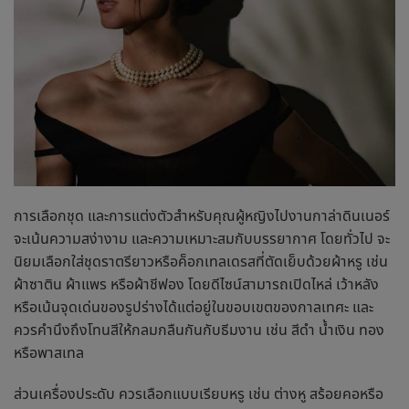
การเลือกชุด และการแต่งตัวสำหรับคุณผู้หญิงไปงาน
กาล่าดินเนอร์
จะเน้นความสง่างาม และความเหมาะสมกับบรรยากาศ โดยทั่วไป จะ
นิยมเลือกใส่ชุดราตรียาวหรือค็อกเทลเดรสที่ตัดเย็บด้วยผ้าหรู เช่น
ผ้าซาติน ผ้าแพร หรือผ้าชีฟอง โดยดีไซน์สามารถเปิดไหล่ เว้าหลัง
หรือเน้นจุดเด่นของรูปร่างได้แต่อยู่ในขอบเขตของกาลเทศะ และ
ควรคำนึงถึงโทนสีให้กลมกลืนกันกับธีมงาน เช่น สีดำ น้ำเงิน ทอง
หรือพาสเทล
ส่วนเครื่องประดับ ควรเลือกแบบเรียบหรู เช่น ต่างหู สร้อยคอหรือ