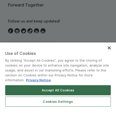
Forward Together
Follow us and keep updated!
Thailand
Use of Cookies
By clicking “Accept All Cookies”, you agree to the storing of
cookies on your device to enhance site navigation, analyze site
usage, and assist in our marketing efforts. Please refer to the
section on Cookies within our Privacy Notice for more
information.
Privacy Notice
Terms and Policies
•
Privacy Notice
Accept All Cookies
Grab for Android
© Grab 2010 - 2026
Open App
4.8
Cookies Settings