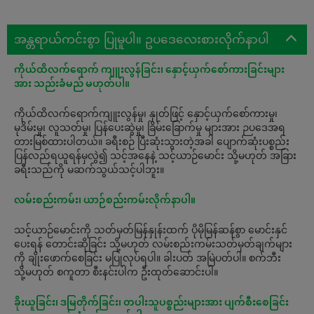
အန္တရာယ်ကင်းစွာ ပြုမူပါ။ ဥပဒေလေးစားလိုက်နာပါ
ကိုယ်ထိလက်ရောက် ကျူးလွန်ခြင်း၊ နှောင့်ယှက်စော်ကားခြင်းများ
အား သည်းခံမည် မဟုတ်ပါ။
ကိုယ်ထိလက်ရောက်ကျူးလွန်မှု၊ နှုတ်ဖြင့် နှောင့်ယှက်စော်ကားမှု၊
မုဒိမ်းမှု၊ လူသတ်မှု၊ ပြန်ပေးဆွဲမှု၊ ခြိမ်းခြောက်မှု များအား ဉပဒေအရ
တားမြစ်ထားပါတယ်။ ခရီးစဉ် ပြီးဆုံးသွားတဲ့အခါ ပျောက်ဆုံးပစ္စည်း
ပြန်လည်ရယူရန်မှလွဲ၍ သင့်အနေနဲ့ သင့်ယာဉ်မောင်း သို့မဟုတ် ‌အခြား
ခရီးသည်ကို ‌မဆက်သွယ်သင့်ပါဘူး။
လမ်းစည်းကမ်း၊ ယာဉ်စည်းကမ်းလိုက်နာပါ။
သင့်ယာဉ်မောင်းကို သတ်မှတ်မြန်နှုန်းထက် ပိုမိုမြန်ဆန်စွာ မောင်းနှင်
ပေးရန် တောင်းဆိုခြင်း သို့မဟုတ် လမ်းစည်းကမ်းသတ်မှတ်ချက်များ
ကို ချိုးဖောက်စေခြင်း မပြုလုပ်ရပါ။ ခါးပတ် အမြဲပတ်ပါ။ စက်ဘီး
သို့မဟုတ် စကူတာ စီးနင်းပါက ဦးထုတ်ဆောင်းပါ။
ခိုးယူခြင်း၊ ဒမြတိုက်ခြင်း၊ တပါးသူပစ္စည်းများအား ပျက်စီးစေခြင်း