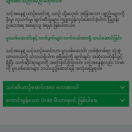
များအား သည်းခံမည် မဟုတ်ပါ။
သင့်အနေနဲ့ ယာဉ်မောင်းရဲ့ ယာဉ် သို့မဟုတ် အခြားသော ပစ္စည်းများကို
ခိုးမှု၊ လုယက်မှု၊ ဖျက်ဆီးမှုများ ကျူးလွန်လုပ်ဆောင်ခဲ့ပါက ပြဌာန်း
ဥပဒေအရ အရေးယူ ခံရမှာ ဖြစ်ပါတယ်။
မူးယစ်ဆေးဝါးနှင့် လက်နက်များ လက်ဝယ်ထားရှိ သယ်ဆောင်ခြင်း
သင့်အနေနဲ့ သင့်ယာဉ်မောင်းဟာ မူးယစ်ဆေးဝါး တစ်စုံတစ်ရာ သုံးစွဲ
ထားတယ်လို့ သံသယရှိပါက ခရီးစဉ်ကို ချက်ချင်း အဆုံးသတ်နိုင်ခွင့်
ရှိပြီး သက်ဆိုင်ရာများကို အကြောင်းကြားပါ။ သင့်အနေနဲ့လည်း Grab
ကို မူးယစ်ဆေးများ သယ်ယူပို့ဆောင်ရန် အသုံးမပြုရပါ။
သင်၏ယာဉ်မောင်းအား လေးစားပါ
ကောင်းမွန်သော Grab မိသားစုဝင် ဖြစ်ပါစေ