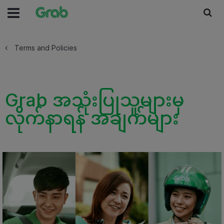
Terms and Policies
Grab အသုံးပြုသူများမှ
လိုက်နာရန် အချက်များ