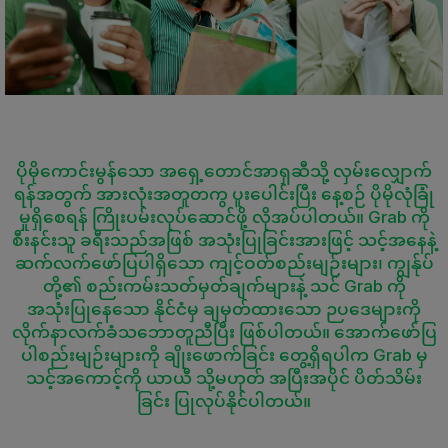
ပိုမိုကောင်းမွန်သော အရှေ့တောင်အာရှဆီသို့ လှမ်းလျှောက်
ရန်အတွက် အားလုံးအတူတကွ ပူးပေါင်းပြီး ‌နေ့စဉ် ပိုမိုလုံခြုံ
မှုရှိစေရန် ကြိုးပမ်းလုပ်ဆောင်ဖို့ လိုအပ်ပါတယ်။ Grab ကို
စီးနင်းသူ ခရီးသည်အဖြစ် အသုံးပြုခြင်းအားဖြင့် သင့်အနေနဲ့
ဆက်လက်ဖော်ပြပါရှိသော ကျင့်ဝတ်စည်းမျဉ်းများ၊ ကျွန်ုပ်
တို့၏ စည်းကမ်းသတ်မှတ်ချက်များနဲ့ သင် Grab ကို
အသုံးပြု‌နေသော နိုင်ငံမှ ချမှတ်ထားသော ‌‌ဉပဒေများကို
လိုက်နာလက်ခံသဘောတူညီပြီး ဖြစ်ပါတယ်။ အောက်ဖော်ပြ
ပါစည်းမျဉ်းများကို ချိုးဖောက်ခြင်း ‌တွေ့ရှိရပါက Grab မှ
သင့်အကောင့်ကို ယာယီ သို့မဟုတ် အပြီးအပိုင် ပိတ်သိမ်း
ခြင်း ပြုလုပ်နိုင်ပါတယ်။