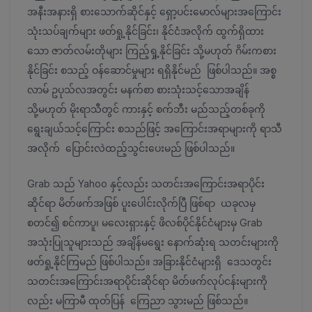
အနီးအနားရှိ စားသောက်ဆိုင်နှင့် ရှော့ပင်းမောလ်များအကြောင်း
သုံးသပ်ချက်များ ဖတ်ရှု့နိုင်ခြင်း၊ နိုင်ငံအလိုက် ထွက်ရှိထား
သော ဇာတ်လမ်းတိုများ ကြည့်ရှု့နိုင်ခြင်း သို့မဟုတ် ဂိမ်းကစား
နိုင်ခြင်း စသည့် ဝန်ဆောင်မှုများ ရရှိနိုင်မည် ဖြစ်ပါသည်။ အစ္စ
လာမ် ဥပုသ်လအတွင်း မနက်စာ စားသုံးသင့်သောအချိန်
သို့မဟုတ် မိုးရာသီတွင် ကားနှင့် စက်ဘီး မည်သည့်တစ်ခုကို
ရွေးချယ်သင့်ကြောင်း စသည်ဖြင့် အကြောင်းအရာများကို ရာသီ
အလိုက် ပြောင်းလဲထည့်သွင်းပေးမည် ဖြစ်ပါသည်။
Grab သည် Yahoo နှင့်လည်း သတင်းအကြောင်းအရာပိုင်း
ဆိုင်ရာ မိတ်ဖက်အဖြစ် ပူးပေါင်းလိုက်ပြီ ဖြစ်ရာ ယခုလမှ
စတင်၍ စင်ကာပူ၊ မလေးရှားနှင့် ဖိလစ်ပိုင်နိုင်ငံများမှ Grab
အသုံးပြုသူများသည် အချိန်မရွေး နောက်ဆုံးရ သတင်းများကို
ဖတ်ရှု့နိုင်ကြမည် ဖြစ်ပါသည်။ အခြားနိုင်ငံများရှိ ဒေသတွင်း
သတင်းအကြောင်းအရာပိုင်းဆိုင်ရာ မိတ်ဖက်လုပ်ငန်းများကို
လည်း မကြာမီ ထုတ်ပြန် ကြေညာ သွားမည် ဖြစ်သည်။