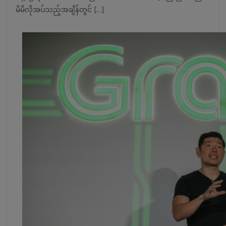
မိမိလိုအပ်သည့်အချိန်တွင် […]