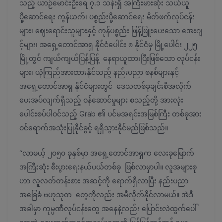
သည့် ယာဉ်မောင်းဦးရေ ၇.၁ သန်းရှိ အကြီးမားဆုံး သယ်ယူ
ပို့ဆောင်ရေး ကွန်ယက်၊ ပစ္စည်းပို့ဆောင်ရေး မိတ်ဖက်လုပ်ငန်း
များ၊ ဈေးရောင်းသူများနှင့် ကုန်ပစ္စည်း ဖြန့်ဖြူးပေးသော အေးဂျ
င့်များ၊ အရှေ့တောင်အာရှ နိုင်ငံပေါင်း ၈ နိုင်ငံမှ မြို့ပေါင်း ၂၂၅
မြို့တွင် ကျယ်ကျယ်ပြန့်ပြန့် နေရာယူထားပြီးဖြစ်သော လုပ်ငန်း
များ၊ ယုံကြည်အားထားနိုင်သည့် နည်းပညာ စနစ်များနှင့်
အရှေ့တောင်အာရှ နိုင်ငံများတွင် ဒေသတစ်ခုချင်းစီအလိုက်
ပေးအပ်လျက်ရှိသည့် ဝန်ဆောင်မှုများ စသည့်တို့ အားလုံး
ပေါင်းစပ်ပါဝင်သည့် Grab ၏ ပင်မအရင်းအမြစ်ကြီး တစ်ခုအား
ဝင်ရောက်အသုံးပြုနိုင်ခွင့် ရရှိသွားနိုင်မည်ဖြစ်သည်။
“လာမယ့် ၂၀၅၀ ခုနှစ်မှာ အရှေ့တောင်အာရှက လေးခုမြောက်
အကြီးဆုံး စီးပွားရေးနယ်ပယ်တစ်ခု ဖြစ်လာမှာပါ။ လူအများစု
ဟာ လူလတ်တန်းစား အဆင့်ကို ရောက်ရှိလာပြီး နည်းပညာ
အခြေခံ ဗဟုသုတ တွေကိုလည်း အမီလိုက်နိုင်လာမယ်။ အဲဒီ
အခါမှာ ကုမ္ပဏီလုပ်ငန်းတွေ အနေနဲ့လည်း ပြောင်းလဲထွက်ပေါ်