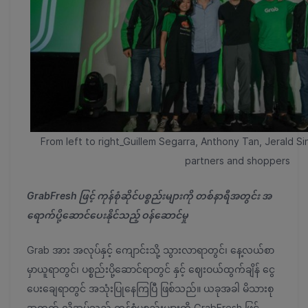
From left to right_Guillem Segarra, Anthony Tan, Jerald S
partners and shoppers
GrabFresh ဖြင့် ကုန်စုံဆိုင်ပစ္စည်းများကို တစ်နာရီအတွင်း အ
ရောက်ပို့ဆောင်ပေးနိုင်သည့် ဝန်ဆောင်မှု
Grab အား အလုပ်နှင့် ကျောင်းသို့ သွားလာရာတွင်၊ နေ့လယ်စာ
မှာယူရာတွင်၊ ပစ္စည်းပို့ဆောင်ရာတွင် နှင့် ဈေးဝယ်ထွက်ချိန် ငွေ
ပေးချေရာတွင် အသုံးပြုနေကြပြီ ဖြစ်သည်။ ယခုအခါ မိသားစု
အတွက် လိုအပ်သည့် ကုန်စုံပစ္စည်းများကို GrabFresh ဖြင့်