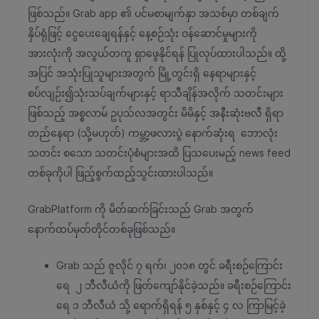
ဖြစ်သည်။ Grab app ၏ ပင်မစာမျက်နှာ အသစ်မှာ တစ်ချက်
နှိပ်ရုံဖြင့် ငွေပေးချေရန်နှင့် နေ့စဉ်သုံး ဝန်ဆောင်မှုများကို
အားလုံးကို အလွယ်တကူ ရှာဖွေနိုင်ရန် ပြုလုပ်ထားပါသည်။ ထို့
အပြင် အသုံးပြုသူများအတွက် မြို့တွင်းရှိ နေရာများနှင့်
စပ်လျဉ်း၍သုံးသပ်ချက်များနှင့် ရာသီချိန်အလိုက် သတင်းများ
ဖြစ်သည့် အစ္စလာမ် ဥပုသ်လအတွင်း မိမိနှင့် အနီးဆုံးဗလီ ရှိရာ
တည်နေရာ (သို့မဟုတ်) ကမ္ဘာ့ဖလားပွဲ နောက်ဆုံးရ ဘောလုံး
သတင်း စသော သတင်းပုံစံများအထိ ပြသပေးမည့် news feed
တစ်ခုကိုပါ ဖြည့်စွက်ထည့်သွင်းထားပါသည်။
GrabPlatform ကို မိတ်ဆက်ခြင်းသည် Grab အတွက်
နောက်ထပ်မှတ်တိုင်တစ်ခုဖြစ်သည်။
Grab သည် ဇူလိုင် ၇ ရက်၊ ၂၀၁၈ တွင် ခရီးစဉ်ကြောင်း
ရေ ၂ ဘီလီယံကို ဖြတ်ကျော်နိုင်ခဲ့သည်။ ခရီးစဉ်ကြောင်း
ရေ ၁ ဘီလီယံ သို့ ရောက်ရှိရန် ၅ နှစ်နှင့် ၄ လ ကြာမြင့်ခဲ့