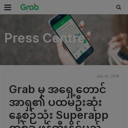
Press Centre
Press Centre
July 10, 2018
Grab မှ အရှေ့တောင်
အာရှ၏ ပထမဦးဆုံး
နေ့စဉ်သုံး Superapp
တစ်ခု ဖန်တီးနိုင်မည့်