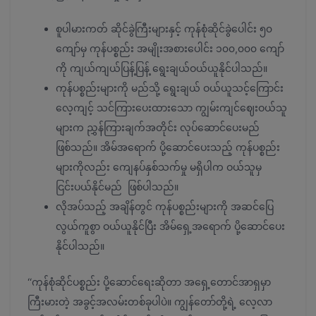
စူပါမားကတ် ဆိုင်ခွဲကြီးများနှင့် ကုန်စုံဆိုင်ခွဲပေါင်း ၅၀
ကျော်မှ ကုန်ပစ္စည်း အမျိုးအစားပေါင်း ၁၀၀,၀၀၀ ကျော်
ကို ကျယ်ကျယ်ပြန့်ပြန့် ရွေးချယ်ဝယ်ယူနိုင်ပါသည်။
ကုန်ပစ္စည်းများကို မည်သို့ ရွေးချယ် ဝယ်ယူသင့်ကြောင်း
လေ့ကျင့် သင်ကြားပေးထားသော ကျွမ်းကျင်ဈေးဝယ်သူ
များက ညွှန်ကြားချက်အတိုင်း လုပ်ဆောင်ပေးမည်
ဖြစ်သည်။ အိမ်အရောက် ပို့ဆောင်ပေးသည့် ကုန်ပစ္စည်း
များကိုလည်း ကျေနပ်နှစ်သက်မှု မရှိပါက ဝယ်သူမှ
ငြင်းပယ်နိုင်မည် ဖြစ်ပါသည်။
လိုအပ်သည့် အချိန်တွင် ကုန်ပစ္စည်းများကို အဆင်ပြေ
လွယ်ကူစွာ ဝယ်ယူနိုင်ပြီး အိမ်ရှေ့အရောက် ပို့ဆောင်ပေး
နိုင်ပါသည်။
“ကုန်စုံဆိုင်ပစ္စည်း ပို့ဆောင်ရေးဆိုတာ အရှေ့တောင်အာရှမှာ
ကြီးမားတဲ့ အခွင့်အလမ်းတစ်ခုပါပဲ။ ကျွန်တော်တို့ရဲ့ လေ့လာ