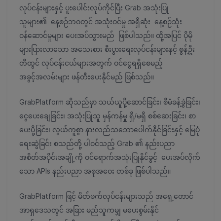
လုပ်ငန်းများနှင့် ပူးပေါင်းလုပ်ကိုင်ပြီး Grab အသုံးပြု
သူများ၏ နေ့စဉ်ဘဝတွင် အသုံးဝင်မှု အရှိဆုံး နေ့စဉ်သုံး
ဝန်ဆောင်မှုများ ပေးအပ်သွားမည် ဖြစ်ပါသည်။ ထို့အပြင် ပိုမို
များပြားလာသော အသေးစား စီးပွားရေးလုပ်ငန်းများနှင့် စွန့်ဦး
တီထွင် လုပ်ငန်းငယ်များအတွက် ဝင်ငွေရရှိစေမည့်
အခွင့်အလမ်းများ ဖန်တီးပေးနိုင်မည် ဖြစ်သည်။
GrabPlatform ဆိုသည်မှာ သယ်ယူပို့ဆောင်ခြင်း၊ စီမံခန့်ခွဲခြင်း၊
ငွေပေးချေခြင်း၊ အသုံးပြုသူ မှန်ကန်မှု ရှိ/မရှိ စစ်ဆေးခြင်း၊ စာ
ပေးပို့ခြင်း၊ လွယ်ကူစွာ နားလည်သဘောပေါက်နိုင်ခြင်းနှင့် မြေပုံ
ရေးဆွဲခြင်း စသည်တို့ ပါဝင်သည့် Grab ၏ နည်းပညာ
အစိတ်အပိုင်းအချို့ကို ဝင်ရောက်အသုံးပြုနိုင်ခွင့် ပေးအပ်လိုက်
သော APIs နည်းပညာ အစုအဝေး တစ်ခု ဖြစ်ပါသည်။
GrabPlatform ဖြင့် မိတ်ဖက်လုပ်ငန်းများသည် အရှေ့တောင်
အာရှဒေသတွင် အခြား မည်သူကမျှ မပေးစွမ်းနိုင်