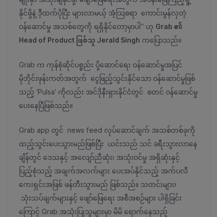
နိုင်ဖို့နဲ့ ဒီ့ထက်ပိုပြီး များလာမယ့် အံ့သြစရာ ကောင်းမွန်လှတဲ့
ဝန်ဆောင်မှု အသစ်တွေကို ရရှိနိုင်တော့မှာပါ” ဟု
Grab ၏
Head of Product ဖြစ်သူ Jerald Singh
ကပြောသည်။
Grab က ကုန်စုံဆိုင်ပစ္စည်း ပို့ဆောင်ရေး ဝန်ဆောင်မှုအပြင်
မိုဘိုင်းဖုန်းကတ်အတွက် ငွေဖြည့်သွင်းနိုင်သော ဝန်ဆောင်မှုဖြစ်
သည့် ‘Pulsa’ ကိုလည်း အင်ဒိုနီးရှားနိုင်ငံတွင် စတင် ဝန်ဆောင်မှု
ပေးနေပြီဖြစ်သည်။
Grab app တွင် news feed လုပ်ဆောင်ချက် အသစ်တစ်ခုကို
ထည့်သွင်းပေးသွားမည်ဖြစ်ပြီး ယင်းသည် သင် ခရီးသွားလာနေ
ချိန်တွင် ဒေသနှင့် အလျော်ညီဆုံး၊ အသုံးဝင်မှု အရှိဆုံးနှင့်
ပြည့်စုံသည့် အချက်အလက်များ ပေးအပ်နိုင်သည့် အက်ပလီ
ကေးရှင်းအဖြစ် ဖန်တီးသွားမည် ဖြစ်သည်။ သတင်းများ၊
သုံးသပ်ချက်များနှင့် ဖျော်ဖြေရေး အစီအစဉ်များ ပါရှိခြင်း
ကြောင့် Grab အသုံးပြုသူများမှာ မိမိ ရောက်နေသည့်