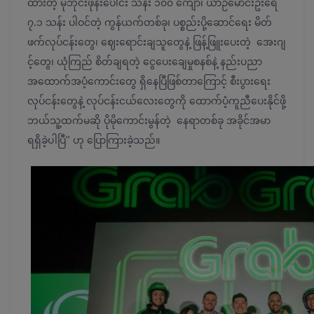
ထားတဲ့ မိုဘိုင်းဖုန်းပေါင်း သန်း ၁၀၀ ကျော်၊ ယာဉ်မောင်းဦးရေ
၇.၁ သန်း ပါဝင်တဲ့ ကွန်ယက်တစ်ခု၊ ပစ္စည်းပို့ဆောင်ရေး မိတ်
ဖက်လုပ်ငန်းတွေ၊ ဈေးရောင်းချသူတွေနဲ့ ဖြန့်ဖြူးပေးတဲ့ အေးဂျ
င့်တွေ၊ ယုံကြည် စိတ်ချရတဲ့ ငွေပေးချေမှုစနစ်နဲ့ နည်းပညာ
အထောက်အပံ့ကောင်းတွေ ရှိနေပြီဖြစ်တာကြောင့် စီးပွားရေး
လုပ်ငန်းတွေနဲ့ လုပ်ငန်းငယ်လေးတွေကို ထောက်ပံ့ကူညီပေးနိုင်ဖို့
ဘယ်သူ့ထက်မဆို ပိုမိုကောင်းမွန်တဲ့ နေရာတစ်ခု အခိုင်အမာ
ရရှိခဲ့ပါပြီ” ဟု ပြောကြားခဲ့သည်။