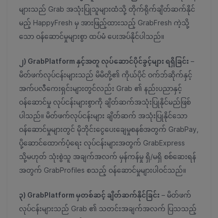
များသည် Grab အသုံးပြုသူများထံသို့ တိုက်ရိုက်ချိတ်ဆက်နိုင်
မည့် HappyFresh မှ အားဖြည့်ထားသည့် GrabFresh ကဲ့သို့
သော ဝန်ဆောင်မှုများစွာ ထပ်မံ ပေးအပ်နိုင်ပါသည်။
၂) GrabPlatform နှင့်အတူ လုပ်ဆောင်ပိုင်ခွင့်များ ရရှိခြင်း
–
မိတ်ဖက်လုပ်ငန်းများသည် မိမိတို့၏ ကိုယ်ပိုင် ဝက်ဘ်ဆိုက်နှင့်
အက်ပလီကေးရှင်းများတွင်လည်း Grab ၏ နည်းပညာနှင့်
ဝန်ဆောင်မှု လုပ်ငန်းများစွာကို ချိတ်ဆက်အသုံးပြုနိုင်မည်ဖြစ်
ပါသည်။ မိတ်ဖက်လုပ်ငန်းများ ချိတ်ဆက် အသုံးပြုနိုင်သော
ဝန်ဆောင်မှုများတွင် မိုဘိုင်းငွေပေးချေမှုစနစ်အတွက် GrabPay,
ပို့ဆောင်ထောက်ပံ့ရေး လုပ်ငန်းများအတွက် GrabExpress
သို့မဟုတ် သုံးစွဲသူ အချက်အလက် မှန်ကန်မှု ရှိ/မရှိ စစ်ဆေးရန်
အတွက် GrabProfiles စသည့် ဝန်ဆောင်မှုများပါဝင်သည်။
၃) GrabPlatform မှတစ်ဆင့် ချိတ်ဆက်နိုင်ခြင်း
– မိတ်ဖက်
လုပ်ငန်းများသည် Grab ၏ သတင်းအချက်အလက် ပြသသည့်