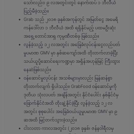
သော်လည်း၊ ၉ လအတွင်းတွင် နောက်ထပ် ၁ ဘီလီယံ
ပြည့်မီခဲ့သည်။
Grab သည် ၂၀၁၈ ခုနှစ်အကုန်တွင် အမြတ်ငွေ အမေရိ
ကန်ဒေါ်လာ ၁ ဘီလီယံ အထိ ရရှိနိုင်မည့် ပထမဦးဆုံး
အရှေ့တောင်အာရှ ကုမ္ပဏီတစ်ခု ဖြစ်သည်။
လွန်ခဲ့သည့် ၁၂ လအတွင်း အခြေခံလုပ်ငန်းငွေလည်ပတ်
မှုပမာဏ GMV မှာ နှစ်ဆကျော်အထိ တိုးတက်လာခဲ့ပြီး
သယ်ယူပို့ဆောင်ရေးကဏ္ဍမှာ အရှိန်အဟုန်ဖြင့် ကြီးထွား
နေဆဲဖြစ်သည်။
ဝန်ဆောင်မှုလုပ်ငန်း အသစ်များမှာလည်း မြန်ဆန်စွာ
တိုးတက်လျက် ရှိပါသည်။ GrabFood ဝန်ဆောင်မှုကို
ဒုတိယ သုံးလပတ် အချိန်အတွင်း နိုင်ငံပေါင်း နှစ်နိုင်ငံမှ
ခြောက်နိုင်ငံအထိ တိုးချဲ့နိုင်ခဲ့ပြီး လွန်ခဲ့သည့် ၁၂ လ
အတွင်း စုစုပေါင်း အခြေခံဝယ်ယူမှုပမာဏ GMV မှာ ၉
ဆအထိ မြင့်တက်သွားခဲ့သည်။
ငါးလတာ ကာလအတွင်း (၂၀၁၈ ခုနှစ်၊ ဇန်နဝါရီလမှ