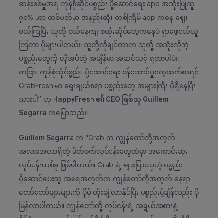
ဆန်းစစ်မှုအရ ကုန်စုံဆိုင်ပစ္စည်း ပို့ဆောင်ရေး app အသုံးပြုသူ
၇၀% ဟာ တစ်ပတ်မှာ အနည်းဆုံး တစ်ကြိမ် app ကနေ ဈေး
ဝယ်ကြပြီး သူတို့ ဝယ်နေကျ စတိုးဆိုင်တွေကနေပဲ ရှာဖွေဝယ်ယူ
ကြတာ ပိုများပါတယ်။ သူတို့လိုချင်တာက သူတို့ အသုံးလိုတဲ့
ပစ္စည်းတွေကို လိုအပ်တဲ့ အချိန်မှာ အဆင်သင့် ရတာပါပဲ။
တခြား ကုန်စုံဆိုင်စ္စည်း ပို့ဆောင်ရေး ဝန်ဆောင်မှုတွေထက်စာရင်
GrabFresh မှာ ရွေးချယ်စရာ ပစ္စည်းတွေ အများကြီး ပိုရှိနေပြီး
သားပါ” ဟု
HappyFresh ၏ CEO ဖြစ်သူ Guillem
Segarra
ကပြောသည်။
Guillem Segarra
က “Grab က ကျွန်တော်တို့အတွက်
အလားအလာရှိတဲ့ မိတ်ဖက်လုပ်ငန်းတွေထဲမှာ အကောင်းဆုံး
လုပ်ငန်းတစ်ခု ဖြစ်ပါတယ်။ Grab ရဲ့ များပြားလှတဲ့ ပစ္စည်း
ပို့ဆောင်ပေးသူ အရေအတွက်က ကျွန်တော်တို့အတွက် နေရာ
တော်တော်များများကို ပိုမို တိုးချဲ့လာနိုင်ပြီး ပစ္စည်းပို့ချိန်လည်း ပို
မြန်လာပါတယ်။ ကျွန်တော်တို့ လုပ်ငန်းရဲ့ အရွယ်အစားနဲ့