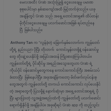
မေလအထိ) Grab အသုံးပြု၍ ငွေပေးချေမှု ပမာဏ
စုစုပေါင်းမှာ နှစ်ဆကျော်အထိ မြင့်တက်ခဲ့သည်။ ယခု
အချိန်တွင် Grab သည် အရှေ့တောင်အာရှ၏ ထိပ်တန်း
မိုဘိုင်းငွေပေးချေမှု ပလက်ဖောင်းအဖြစ် ရပ်တည်နေ
ပြီ ဖြစ်ပါသည်။
Anthony Tan
က “လွန်ခဲ့တဲ့ ခြောက်နှစ်လောက်က ကျွန်တော်
တို့ရဲ့ နည်းပညာ ပိုပြီး တိုးတက် ကောင်းမွန်လာဖို့နဲ့ ဝန်ဆောင်မှု
တွေ တိုးချဲ့ပေးနိုင်ဖို့ အပြင်းအထန် ကြိုးစားခဲ့ကြပါတယ်။
ကျွန်တော်တို့ရဲ့ ပိုင်ဆိုင်မှု အရည်အသွေးတွေဟာ Grab ရဲ့
ကိုယ်ပိုင် ဝန်ဆောင်မှုတွေကနေ ကောင်းကောင်းကြီး အစမ်းသပ်
ခံထားပြီး ဖြစ်နေပါပြီ။ အခုအချိန်ကတော့ မိတ်ဖက်လုပ်ငန်းစု
တွေအတွက် ကျွန်တော်တို့ တကယ် ကောင်းကောင်း လုပ်ပေးနိုင်
တဲ့ အရာတွေကို ပြသဖို့နဲ့ နောက်ဆုံးမှာ အရှေ့တောင်အာရှရဲ့ ပို
ပြီး များပြားတဲ့ လူ့အဖွဲ့အစည်းထံကို ကျွန်တော်တို့ ပလက်ဖောင်း
ရောက်ရှိနိုင်ဖို့ အချိန်ပါပဲ။ အခုဆိုရင် Grab app ကို ထည့်သွင်း