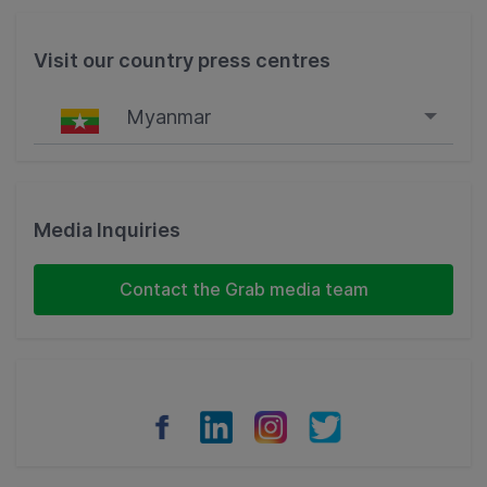
Visit our country press centres
Myanmar
Singapore
Malaysia
Media Inquiries
Indonesia
Contact the Grab media team
Thailand
Philippines
Vietnam