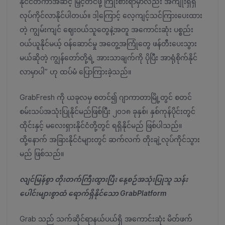
နိုင်ငံတကာအဆင့် မြှင့်တင်ဖို့ ကြိုးစားရာမှာလည်း အကျိုးရှိရှိ
လုပ်ကိုင်လာနိုင်ပါတယ်။ ဒါ့ကြောင့် လေ့ကျင့်သင်ကြားပေးထား
တဲ့ ကျွမ်းကျင် ဈေးဝယ်သူတွေနဲ့အတူ အကောင်းဆုံး ပစ္စည်း
ဝယ်ယူနိုင်မယ့် ဝန်ဆောင်မှု အတွေ့အကြုံတွေ ဖန်တီးပေးသွား
မယ်ဆိုတဲ့ ကျွန်တော်တို့ရဲ့ အားသာချက်ကို ပိုပြီး အာရုံစိုက်နိုင်
လာမှာပါ” ဟု ထပ်မံ ပြောကြားခဲ့သည်။
GrabFresh ကို ယခုလမှ စတင်၍ ဂျာကာတာမြို့တွင် စတင်
စမ်းသပ်အသုံးပြုနိုင်မည်ဖြစ်ပြီး ၂၀၁၈ ခုနှစ်၊ နှစ်ကုန်ပိုင်းတွင်
ထိုင်းနှင့် မလေးရှားနိုင်ငံတို့တွင် ရရှိနိုင်မည် ဖြစ်ပါသည်။
ထို့နောက် အခြားနိုင်ငံများတွင် ဆက်လက် တိုးချဲ့လုပ်ကိုင်သွား
မည် ဖြစ်သည်။
လျင်မြန်စွာ တိုးတက်ကြီးထွားပြီး နေ့စဉ်အသုံးပြုသူ သန်း
ပေါင်းများစွာထံ ရောက်ရှိနိုင်သော GrabPlatform
Grab သည် သက်ဆိုင်ရာနယ်ပယ်ရှိ အကောင်းဆုံး မိတ်ဖက်