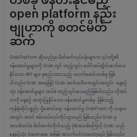
open platform နည်း
ဗျုဟာကို စတင်မိတ်
ဆက်
GrabPlatform ဆိုသည်မှာ မိတ်ဖက်လုပ်ငန်းများက ၎င်းတို့၏
ဝန်ဆောင်မှုများကို Grab တွင် ထည့်သွင်း ပေါင်းစပ်ချိတ်ဆက်ပေး
နိုင်သော API များ စုစည်းထားသည့် ပလက်ဖောင်းတစ်ခု ဖြစ်
ပါသည်။ Grab အနေဖြင့် Grab အက်ပလီကေးရှင်းအတွင်း နေ့စဉ်
သုံး ဝန်ဆောင်မှုများ ထပ်မံ ထည့်သွင်းပေးမည်ဖြစ်ပါသည်။ လိုအပ်
သလို နေ့စဉ် အသုံးပြုနိုင်သော ဝန်ဆောင်မှုတစ်ခု ဖြစ်သည့်
ကုန်စုံဆိုင်ပစ္စည်း ပို့ဆောင်ရေး ဝန်ဆောင်မှု GrabFresh ကို ယခုလ
အတွင်း စတင် စမ်းသပ်လုပ်ကိုင်သွားမည် ဖြစ်သည်။ Grab မှ
အသစ်ထပ်မံ မိတ်ဆက်လိုက်သည့် ပုံစံအသစ်ကြောင့် Grab သည်
နေ့စဉ်သုံး Superapp အဖြစ် အသက်ဝင်လာတော့မည် ဖြစ်သည်။