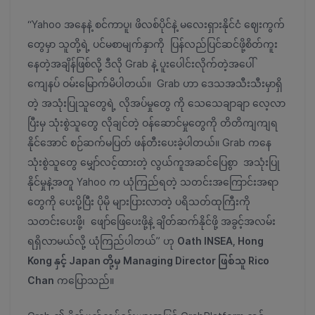
“Yahoo အနေနဲ့ စင်ကာပူ၊ ဖိလစ်ပိုင်နဲ့ မလေးရှားနိုင်ငံ ဈေးကွက်
တွေမှာ သူတို့ရဲ့ ပင်မစာမျက်နှာကို ပြန်လည်ပြင်ဆင်ဖို့စိတ်ကူး
နေတဲ့အချိန်ဖြစ်လို့ ဒီလို Grab နဲ့ ပူးပေါင်းလိုက်တဲ့အပေါ်
ကျေနပ် ဝမ်းမြောက်မိပါတယ်။ Grab ဟာ ဒေသအသီးသီးမှာရှိ
တဲ့ အသုံးပြုသူတွေရဲ့ လိုအပ်မှုတွေ ကို သေသေချာချာ လေ့လာ
ပြီးမှ သုံးစွဲသူတွေ လိုချင်တဲ့ ဝန်ဆောင်မှုတွေကို တိတိကျကျရ
နိုင်အောင် စဉ်ဆက်မပြတ် ဖန်တီးပေးခဲ့ပါတယ်။ Grab ကနေ
သုံးစွဲသူတွေ မျှော်လင့်ထားတဲ့ လွယ်ကူအဆင်ပြေစွာ အသုံးပြု
နိုင်မှုနဲ့အတူ Yahoo က ယုံကြည်ရတဲ့ သတင်းအကြောင်းအရာ
တွေကို ပေးပို့ပြီး ပိုမို များပြားလာတဲ့ ပရိသတ်ထုကြီးကို
သတင်းပေးဖို့၊ ဖျော်ဖြေပေးဖို့နဲ့ ချိတ်ဆက်နိုင်ဖို့ အခွင့်အလမ်း
ရရှိလာမယ်လို့ ယုံကြည်ပါတယ်” ဟု
Oath INSEA, Hong
Kong နှင့် Japan တို့မှ Managing Director ဖြစ်သူ Rico
Chan
ကပြောသည်။