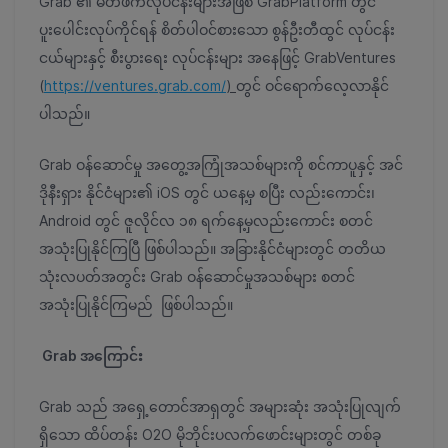
Grab ၏ မိတ်ဖက်လုပ်ငန်းများအဖြစ် GrabPlatform တွင်
ပူးပေါင်းလုပ်ကိုင်ရန် စိတ်ပါဝင်စားသော စွန်ဦးတီထွင် လုပ်ငန်း
ငယ်များနှင့် စီးပွားရေး လုပ်ငန်းများ အနေဖြင့် GrabVentures
(
https://ventures.grab.com/
)
တွင် ဝင်ရောက်လေ့လာနိုင်
ပါသည်။
Grab ဝန်ဆောင်မှု အတွေ့အကြုံအသစ်များကို စင်ကာပူနှင့် အင်
ဒိုနီးရှား နိုင်ငံများ၏ iOS တွင် ယနေ့မှ စပြီး လည်းကောင်း၊
Android တွင် ဇူလိုင်လ ၁၈ ရက်နေ့မှလည်းကောင်း စတင်
အသုံးပြုနိုင်ကြပြီ ဖြစ်ပါသည်။ အခြားနိုင်ငံများတွင် တတိယ
သုံးလပတ်အတွင်း Grab ဝန်ဆောင်မှုအသစ်များ စတင်
အသုံးပြုနိုင်ကြမည် ဖြစ်ပါသည်။
Grab အကြောင်း
Grab သည် အရှေ့တောင်အာရှတွင် အများဆုံး အသုံးပြုလျက်
ရှိသော ထိပ်တန်း O2O မိုဘိုင်းပလက်ဖောင်းများတွင် တစ်ခု