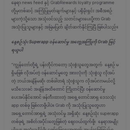
နေရာ news feed နှင့် GrabRewards loyalty programme
တို့မှတစ်ဆင့် အကြံပြုမှတ်ချက်များနှင့် ပရိုမိုးရှင်း အစီအစဉ်
များကဲ့သို့သော အသုံးဝင်သည့် သတင်းများပေးပို့ကာ Grab
အသုံးပြုသူများနှင့် အမြဲမပြတ် ချိတ်ဆက်နိုင်ကြပြီ ဖြစ်ပါသည်။
နေ့စဉ်သုံး Superapp ဝန်ဆောင်မှု အတွေ့အကြုံကို Grab ဖြင့်
ရယူပါ
“ကျွန်တော်တို့ရဲ့ ပန်းတိုင်ကတော့ သုံးစွဲသူတွေအတွက် နေ့စဉ် မ
ရှိမဖြစ် လိုအပ်တဲ့ ဝန်ဆောင်မှုတွေ အားလုံးကို သုံးစွဲသူ လိုအပ်
တဲ့ ဘယ်အချိန်မဆို၊ တစ်ခါတရံ သုံးစွဲသူက လိုအပ်လာမယ်လို့
မသိသေးခင် အချိန်အထိတောင် ကြိုတင်ပြီး ဝန်ဆောင်မှု
ပေးအပ်နိုင်အောင် ဖန်တီးထားတဲ့ အရှေ့တောင်အာရှ ဒေသသုံး
app တစ်ခု ဖြစ်လာဖို့ပါပဲ။ Grab ကို အသုံးပြုသူတွေဟာ
အရှေ့တောင်အာရှရဲ့ အသုံးဝင်မှု အရှိဆုံး နေ့စဉ်သုံး superapp
တစ်ခုရဲ့ အစိတ်အပိုင်းတွေဖြစ်တဲ့ ဈေးဝယ်ထွက်ဖို့၊ နေရာအမျိုး
မျိုးမှာ အသုံးချနိုင်ဖို့၊ ဖျော်ဖြေရေးအတွက် အပန်းဖြေကြည့်ရှု့