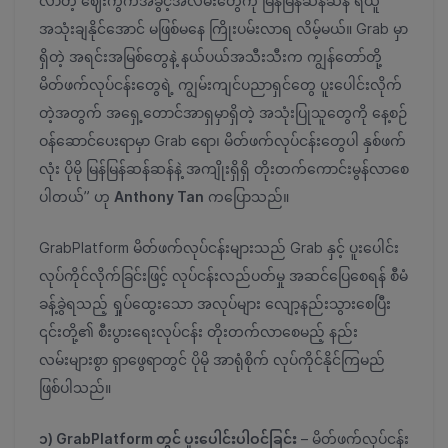
လာတဲ့ ဈေးကွက်အခွင့်အလမ်းတွေကို မြန်မြန်ဆန်ဆန် ရယူ
အသုံးချနိုင်အောင် မဖြစ်မနေ ကြိုးပမ်းလာရ လိမ့်မယ်။ Grab မှာ
ရှိတဲ့ အရင်းအမြစ်တွေနဲ့ နယ်ပယ်အသီးသီးက ကျွန်တော်တို့
မိတ်ဖက်လုပ်ငန်းတွေရဲ့ ကျွမ်းကျင်ပညာရှင်တွေ ပူးပေါင်းလိုက်
တဲ့အတွက် အရှေ့တောင်အာရှမှာရှိတဲ့ အသုံးပြုသူတွေကို နေ့စဉ်
ဝန်ဆောင်ပေးရာမှာ Grab ရော၊ မိတ်ဖက်လုပ်ငန်းတွေပါ နှစ်ဖက်
လုံး ပိုမို မြန်မြန်ဆန်ဆန်နဲ့ အကျိုးရှိရှိ တိုးတက်ကောင်းမွန်လာစေ
ပါတယ်” ဟု
Anthony Tan
ကပြောသည်။
GrabPlatform မိတ်ဖက်လုပ်ငန်းများသည် Grab နှင့် ပူးပေါင်း
လုပ်ကိုင်လိုက်ခြင်းဖြင့် လုပ်ငန်းလည်ပတ်မှု အဆင်ပြေစေရန် စီမံ
ခန့်ခွဲရသည့် ရှုပ်ထွေးသော အလုပ်များ လျော့နည်းသွားစေပြီး
၎င်းတို့၏ စီးပွားရေးလုပ်ငန်း တိုးတက်လာစေမည့် နည်း
လမ်းများစွာ ရှာဖွေရာတွင် ပိုမို အာရုံစိုက် လုပ်ကိုင်နိုင်ကြမည်
ဖြစ်ပါသည်။
၁) GrabPlatform တွင် ပူးပေါင်းပါဝင်ခြင်း
– မိတ်ဖက်လုပ်ငန်း