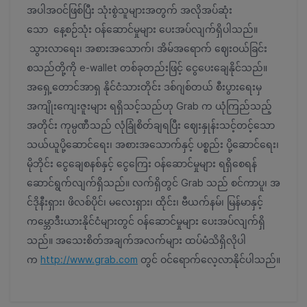
အပါအဝင်ဖြစ်ပြီး သုံးစွဲသူများအတွက် အလိုအပ်ဆုံး
သော နေ့စဉ်သုံး ဝန်ဆောင်မှုများ ပေးအပ်လျက်ရှိပါသည်။
သွားလာရေး၊ အစားအသောက်၊ အိမ်အရောက် ဈေးဝယ်ခြင်း
စသည်တို့ကို e-wallet တစ်ခုတည်းဖြင့် ငွေပေးချေနိုင်သည်။
အရှေ့တောင်အာရှ နိုင်ငံသားတိုင်း ဒစ်ဂျစ်တယ် စီးပွားရေးမှ
အကျိုးကျေးဇူးများ ရရှိသင့်သည်ဟု Grab က ယုံကြည်သည့်
အတိုင်း ကုမ္ပဏီသည် လုံခြုံစိတ်ချရပြီး ဈေးနှုန်းသင့်တင့်သော
သယ်ယူပို့ဆောင်ရေး၊ အစားအသောက်နှင့် ပစ္စည်း ပို့ဆောင်ရေး၊
မိုဘိုင်း ငွေချေစနစ်နှင့် ငွေကြေး ဝန်ဆောင်မှုများ ရရှိစေရန်
ဆောင်ရွက်လျက်ရှိသည်။ လက်ရှိတွင် Grab သည် စင်ကာပူ၊ အ
င်ဒိုနီးရှား၊ ဖိလစ်ပိုင်၊ မလေးရှား၊ ထိုင်း၊ ဗီယက်နမ်၊ မြန်မာနှင့်
ကမ္ဘောဒီးယားနိုင်ငံများတွင် ဝန်ဆောင်မှုများ ပေးအပ်လျက်ရှိ
သည်။ အသေးစိတ်အချက်အလက်များ ထပ်မံသိရှိလိုပါ
က
http://www.grab.com
တွင် ဝင်ရောက်လေ့လာနိုင်ပါသည်။