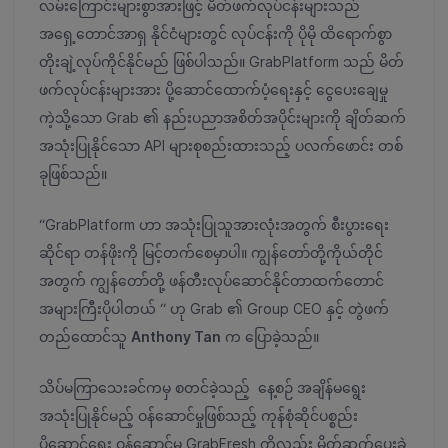
လမ်းကြောင်းများစွာအားဖြင့် မိတ်ဖက်လုပ်ငန်းများသည်
အရှေ့တောင်အာရှ နိုင်ငံများတွင် လုပ်ငန်းကို ပိုမို ထိရောက်စွာ
တိုးချဲ့လုပ်ကိုင်နိုင်မည် ဖြစ်ပါသည်။ GrabPlatform သည် မိတ်
ဖက်လုပ်ငန်းများအား ပို့ဆောင်ထောက်ပံ့ရေးနှင့် ငွေပေးချေမှု
ကဲ့သို့သော Grab ၏ နည်းပညာအစိတ်အပိုင်းများကို ချိတ်ဆက်
အသုံးပြုနိုင်သော API များစုစည်းထားသည့် ပလက်ဖောင်း တစ်
ခုဖြစ်သည်။
“GrabPlatform ဟာ အသုံးပြုသူအားလုံးအတွက် စီးပွားရေး
ဆိုင်ရာ တန်ဖိုးကို မြင့်တက်စေမှာပါ။ ကျွန်တော်တို့ကိုယ်တိုင်
အတွက် ကျွန်တော်တို့ ဖန်တီးလုပ်ဆောင်နိုင်တာထက်တောင်
အများကြီးပိုပါတယ် “ ဟု Grab ၏ Group CEO နှင့် တွဲဖက်
တည်ထောင်သူ
Anthony Tan
က ပြောခဲ့သည်။
သိပ်မကြာသေးခင်ကမှ စတင်ခဲ့သည့် နေ့စဉ် အချိန်မရွေး
အသုံးပြုနိုင်မည့် ဝန်ဆောင်မှုဖြစ်သည့် ကုန်စုံဆိုင်ပစ္စည်း
ပို့ဆောင်ရေး ဝန်ဆောင်မှု GrabFresh ကိုလည်း မိတ်ဆက်ပေးခဲ့