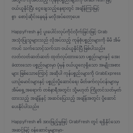
ဝယ်ယူနိုင်ပြီး ငွေချေသည့်နေရာတွင် အချိန်ကြာမြင့်
စွာ စောင့်ဆိုင်းနေရန် မလိုအပ်တော့ပေ။
HappyFresh နှင့် ပူးပေါင်းလုပ်ကိုင်လိုက်ခြင်းဖြင့် Grab
အသုံးပြုသူများသည် လိုအပ်သည့် ကုန်စုံပစ္စည်းများကို မိမိ အိမ်
ကပင် သက်သောင့်သက်သာ ဝယ်ယူနိုင်ပြီ ဖြစ်ပါသည်။
လတ်လတ်ဆတ်ဆတ် ထုတ်လုပ်ထားသော ပစ္စည်းများနှင့် အေး
ခဲထားသော ပစ္စည်းများမှာ ပုံမှန် ဝယ်ယူလေ့ရှိသော အမျိုးအစား
များ ဖြစ်သောကြောင့် အဆိုပါ ကုန်ပစ္စည်းများကို GrabExpress
ယာဉ်မောင်းများနှင့် ပစ္စည်းပို့ဆောင်ရေး မိတ်ဖက်လုပ်ငန်းများမှ
အိမ်ရှေ့အရောက် တစ်နာရီအတွင်း သို့မဟုတ် ကြိုတင်သတ်မှတ်
ထားသည့် အချိန်နှင့် အဆင်ပြေသည့် အချိန်အတွင်း ပို့ဆောင်
ပေးနိုင်ပါသည်။
HappyFresh ၏ အားဖြည့်မှုဖြင့် GrabFresh တွင် ရရှိနိုင်သော
အဆင့်မြင့် ဝန်ဆောင်မှုများမှာ-