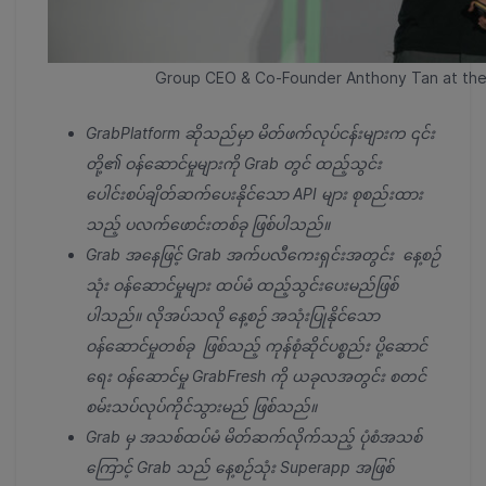
Group CEO & Co-Founder Anthony Tan at the
GrabPlatform ဆိုသည်မှာ မိတ်ဖက်လုပ်ငန်းများ
က ၎င်း
တို့၏ ဝန်ဆောင်မှုများကို Grab တွင် ထည့်သွင်း
ပေါင်းစပ်ချိတ်ဆက်ပေးနိုင်သော API များ စုစည်းထား
သည့် ပလက်ဖောင်းတစ်ခု ဖြစ်ပါသည်။
Grab အနေဖြင့် Grab အက်ပလီကေးရှင်းအတွင်း နေ့စဉ်
သုံး ဝန်ဆောင်မှုများ ထပ်မံ ထည့်သွင်းပေး
မည်ဖြစ်
ပါသည်။ လိုအပ်သလို နေ့စဉ် အသုံးပြုနိုင်သော
ဝန်ဆောင်မှုတစ်ခု ဖြစ်သည့် ကုန်စုံဆိုင်ပစ္စည်း ပို့ဆောင်
ရေး ဝန်ဆောင်မှု GrabFresh ကို ယခုလအတွင်း စတင်
စမ်းသပ်လုပ်ကိုင်သွားမည် ဖြစ်သည်။
Grab မှ အသစ်ထပ်မံ မိတ်ဆက်လိုက်သည့် ပုံစံအသစ်
ကြောင့် Grab သည် နေ့စဉ်သုံး Superapp အဖြစ်