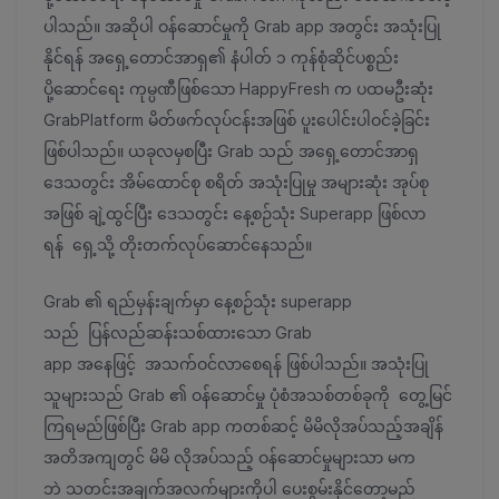
ပါသည်။ အဆိုပါ ဝန်ဆောင်မှုကို Grab app အတွင်း အသုံးပြု
နိုင်ရန် အရှေ့တောင်အာရှ၏ နံပါတ် ၁ ကုန်စုံဆိုင်ပစ္စည်း
ပို့ဆောင်ရေး ကုမ္ပဏီဖြစ်သော HappyFresh က ပထမဦးဆုံး
GrabPlatform မိတ်ဖက်လုပ်ငန်းအဖြစ် ပူးပေါင်းပါဝင်ခဲ့ခြင်း
ဖြစ်ပါသည်။ ယခုလမှစပြီး Grab သည် အရှေ့တောင်အာရှ
ဒေသတွင်း အိမ်ထောင်စု စရိတ် အသုံးပြုမှု အများဆုံး အုပ်စု
အဖြစ် ချဲ့ထွင်ပြီး ဒေသတွင်း နေ့စဉ်သုံး Superapp ဖြစ်လာ
ရန် ရှေ့သို့ တိုးတက်လုပ်ဆောင်နေသည်။
Grab ၏ ရည်မှန်းချက်မှာ နေ့စဉ်သုံး superapp
သည် ပြန်လည်ဆန်းသစ်ထားသော Grab
app အနေဖြင့် အသက်ဝင်လာစေရန် ဖြစ်ပါသည်။ အသုံးပြု
သူများသည် Grab ၏ ဝန်ဆောင်မှု ပုံစံအသစ်တစ်ခုကို တွေ့မြင်
ကြရမည်ဖြစ်ပြီး Grab app ကတစ်ဆင့် မိမိလိုအပ်သည့်အချိန်
အတိအကျတွင် မိမိ လိုအပ်သည့် ဝန်ဆောင်မှုများသာ မက
ဘဲ သတင်းအချက်အလက်များကိုပါ ပေးစွမ်းနိုင်တော့မည်