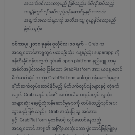
အသက်ဝင်လာတော့မည်
ဖြစ်သည်။ မိမိလိုအပ်သည့်
အချိန်တွင် လိုအပ်သည့်ဝန်ဆောင်မှုနှင့် သတင်း
အချက်အလက်များကို အတိအကျ ရယူနိုင်တော့မည်
ဖြစ်သည်။
စင်ကာပူ၊ ၂၀၁၈ ခုနှစ်၊ ဇူလိုင်လ၊ ၁၀ ရက်
– Grab က
အရှေ့တောင်အာရှတွင် ပထမဦးဆုံး နေ့စဉ်သုံး superapp ကို
ဖန်တီးနိုင်ရန်အတွက် ၎င်း၏ open platform နည်းဗျုဟာမှ
အစိတ်အပိုင်းတစ်ခု ဖြစ်သော GrabPlatform အား ယနေ့ စတင်
မိတ်ဆက်ခဲ့ပါသည်။ GrabPlatform ပေါ်တွင် ဝန်ဆောင်မှုများ
ချိတ်ဆက်လုပ်ဆောင်နိုင်မည့် မိတ်ဖက်လုပ်ငန်းများနှင့် တွဲဖက်
လျက် Grab သည် ၎င်း၏ အက်ပလီကေးရှင်းတွင် လူသုံး
အများဆုံး နေ့စဉ်သုံးဝန်ဆောင်မှုများကို ထပ်မံထည့်သွင်းပေး
သွားမည်ဖြစ် သည်။ Grab အသုံးပြုသူ အင်အား
နှင့် GrabPlatform မှတစ်ဆင့် လုပ်ဆောင်နေသည့်
အရှေ့တောင် အာရှ၏ အကြီးမားဆုံးသော ပို့ဆောင်ဖြန့်ဖြူးမှု