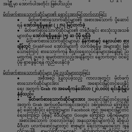
အချို့မှာ
အောက်ပါအတိုင်း
ဖြစ်ပါသည်။
မိတ်ဖက်စားသောက်ဆိုင်များ၏
ရောင်းအားမြင့်တက်လာခြင်း
●
မိတ်ဖက်စားသောက်ဆိုင်များ၏
အစားအသောက်
ပို့ဆောင်
ရန်
အော်ဒါရရှိမှုနှုန်း
(
၂၂
%)
မြင့်တက်ခဲ့
●
မိတ်ဖက်စားသောက်ဆိုင်များ၏
တစ်ဦးချင်း
စားသုံးသူအသစ်
များထံမှ
အော်ဒါရရှိမှုနှုန်း
(
၅
)
ဆ
ပိုမို
ရရှိခဲ့
●
မိတ်ဖက်စားသောက်ဆိုင်များမှာ
နံနက်စာနှင့်
နေ့လယ်စာ
စား
ချိန်တွင်
GrabFood
အော်ဒါများကို
လက်ခံရရှိမှု
အများဆုံး
ဖြစ်
သောကြောင့်
စားသောက်ကုန်
စီးပွားရေးလုပ်ငန်းများအနေဖြင့်
ည
မထွက်ရ
ဥပဒေ
ချမှတ်ထားသည့်အချိန်တွင်း
နေ့ဘက်တွင်
ဝင်ငွေ
ပိုမို
ရှာဖွေနိုင်ရန်
ကူညီပေးနိုင်ခဲ့
မိတ်ဖက်စားသောက်ဆိုင်များ
ပိုမို
လူသိများလာခြင်း
●
အစီအစဉ်
ပြုလုပ်ခဲ့သည့်
ကာလအတွင်း
မိတ်ဖက်
စားသောက်ဆိုင်များအား
အရောင်းမြှင့်တင်ပေးနိုင်
ရေး
အတွက်
Grab
က
အမေရိကန်ဒေါ်လာ
(
၂၀
,
၀၀၀
)
ရင်းနှီးမြုပ်
နှံခဲ့သည်
။
●
မိတ်ဖက်စားသောက်ဆိုင်များအား
အရောင်းမြှင့်တင်ပေးရန်
အတွက်
Grab
အက်ပလီကေးရှင်းအတွင်း
ဒစ်ဂျစ်တယ်
ကြော်ငြာ
နှင့်
ခေါင်းစီးပိုင်း
ကြော်ငြာများ၊
Facebook
တွင်
အရောင်းမြှင့်တင်
ရေးကြော်ငြာ
ပိုစ့်နှင့်
ဗီဒီယိုများ၊
Google
ကြော်ငြာ
ပရိုဂရမ်များ၊
အစားအသောက်
ဘလော့ဒ်ဂါနှင့်
အနုပညာရှင်များကဲ့သို့
ဆိုရှယ်
မီဒီယာ
ပလက်ဖောင်းများတွင်
စာစုများ
ရေးသားမျှဝေသော
အွန်
လိုင်းပေါ်ရှိ
နာမည်ကြီးသူများနှင့်
ချိတ်ဆက်လုပ်ကိုင်ခြင်းများ