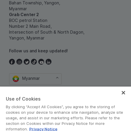
Bahan Township, Yangon,
Myanmar
Grab Center 2
BOC petrol Station
Number 2 Main Road,
Intersection of South & North Dagon,
Yangon, Myanmar
Follow us and keep updated!
Myanmar
Use of Cookies
By clicking “Accept All Cookies”, you agree to the storing of
cookies on your device to enhance site navigation, analyze site
usage, and assist in our marketing efforts. Please refer to the
section on Cookies within our Privacy Notice for more
စည်းကမ်းသတ်မှတ်ချက်များနှင့် မူဝါဒမျာ
•
information.
Privacy Notice