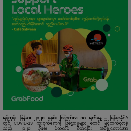
ရန်ကုန်၊
မြန်မာ၊
၂၀၂၀
ခုနှစ်၊
သြဂုတ်လ
၁၀
ရက်နေ့
–
မြန်မာနိုင်ငံ
တွင်
COVID-19
ကူးစက်ရောဂါ
ဖြစ်ပွားမှုများ
စတင်
မြင့်တက်လာခဲ့
သည့်
၂၀၂၀
ခုနှစ်၊
မတ်လ
မှ စတငပြီး
အရှေ့တောင်အာ