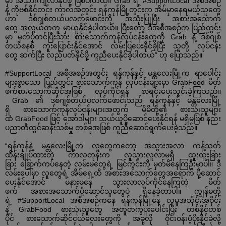
မှာ
အသားကျလာနိုင်ဖို့
ဖြစ်ပါတယ်။
Grab
ရဲ့
#SupportLocal
အစီအစဉ်
နဲ့
ကိုဗစ်နိုင်တင်း
ကာလအတွင်း
ရန်ကုန်မြို့တွင်းက
အိမ်မှာနေရမယ့်သူတွေ
ဟာ
ဒစ်ဂျစ်တယ်ပလက်ဖောင်းကို
အသုံးပြုပြီး
အစားအသောက်
တွေ
အလွယ်တကူ
မှာယူနိုင်ခဲ့ပါတယ်။
ပြီးတော့
ဒီအစီအစဉ်က
ပြည်တွင်း
မှာ
မှတ်ပုံတင်ပြီးသား
စားသောက်ကုန်လုပ်ငန်းတွေကို
Grab
နဲ့
ဒစ်ဂျစ်
တယ်စနစ်
ကူးပြောင်းနိုင်အောင်
လမ်းပြပေးနိုင်ခဲ့ပြီး
သူတို့
လုပ်ငန်း
တွေ
ဆက်ပြီး
လည်ပတ်နိုင်ဖို့
ကူညီပေးနိုင်ခဲ့ပါတယ်
”
ဟု
ပြောသည်။
#SupportLocal
အစီအစဉ်အတွင်း
ရန်ကုန်နှင့်
မန္တလေးမြို့က
ရာပေါင်း
များစွာသော
ပြည်တွင်း
စားသောက်ကုန်
လုပ်ငန်းများမှာ
GrabFood
မိတ်
ဖက်စားသောက်ဆိုင်အဖြစ်
လုပ်ကိုင်ရန်
စာရင်းပေးသွင်းခဲ့ကြသည်။
Grab
၏
ဒစ်ဂျစ်တယ်ပလက်ဖောင်းသည်
ရန်ကုန်နှင့်
မန္တလေးမြို့
ရှိ
စားသောက်ကုန်လုပ်ငန်းများအတွက်
မိမိတို့၏
စားသုံးသူများ
ထံ
GrabFood
ဖြင့်
အော်ဒါများ
သယ်ယူပို့ဆောင်ပေးနိုင်ရန်
မရှိမဖြစ်
နည်း
ပညာတီထွင်ဆန်းသစ်မှု
တစ်ခုအဖြစ်
ကူညီဆောင်ရွက်ပေးခဲ့သည်။
“
ရန်ကုန်နဲ့
မန္တလေးမြို့က
လူတွေကတော့
အသွားအလာ
ကန့်သတ်
ထိန်းချုပ်ထားတဲ့
ကာလတုန်းက
လူသွားလူလာမရှိ
ထူးထူးခြား
ခြား
ခြောက်ကပ်နေတဲ့
လမ်းမတွေရဲ့
မြင်ကွင်းကို
မှတ်မိနေကြဦးမှာပါ။
ဒီ
လမ်းပေါ်မှာ
လူတွေရဲ့
အိမ်ရှေ့ထိ
အစားအသောက်တွေအရောက်
ပို့ဆောင်
ပေးနိုင်အောင်
မနားမနေ
သွားလာလုပ်ကိုင်နေကြတဲ့
မိတ်
ဖက်
အစားအသောက်ပို့ဆောင်သူတွေပဲ
ရှိနေခဲ့တာပါ။
ကျွန်မတို့
ရဲ့
#SupportLocal
အစီအစဉ်ကနေ
ရန်ကုန်မြို့နေ
လူမှုအသိုင်းအဝိုင်း
နဲ့
GrabFood
စားသုံးသူတွေ
အတူတကွပူးပေါင်းပြီး
တစ်နိုင်တစ်
ပိုင်
စားသောက်ဆိုင်ငယ်လေးတွေကို
အခုလို
ဝိုင်းဝန်းပံ့ပိုးနိုင်ခဲ့လို့