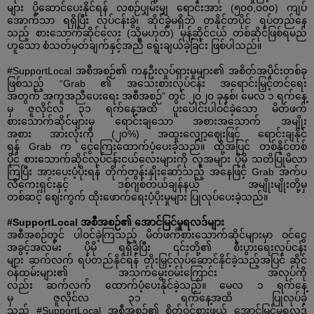
များ
ပို့ဆောင်ပေးနိုင်ရန်
လစဉ်ပျှမ်းမျှ
ရောင်းအား
(
၅၀၀
,
၀၀၀
)
ကျပ်
အောက်သာ
ရရှိပြီး
လုပ်ငန်းခွဲ၊
ဆိုင်ခွဲမရှိဘဲ
တနိုင်တပိုင်
ရပ်တည်နေ
သည့်
စားသောက်ဆိုင်လေး
(
သို့မဟုတ်
)
မုန့်ဆိုင်ငယ်
တစ်ဆိုင်ဖြစ်ရမည်
ဟူသော
စံသတ်မှတ်ချက်နှင့်အညီ
ရွေးချယ်ခဲ့ခြင်း
ဖြစ်ပါသည်။
#SupportLocal
အစီအစဉ်၏
ကနဦးလှုပ်ရှားမှုများ၏
အစိတ်အပိုင်းတစ်ခု
ဖြစ်သည့်
“Grab
၏
အသေးစားလုပ်ငန်း
အရောင်းမြှင့်တင်ရေး
အတွက်
အကူအညီပေးရေး
အစီအစဉ်
”
တွင်
၂၀၂၀
ခုနှစ်၊
မေလ
၁
ရက်နေ့
မှ
ဇူလိုင်လ
၃၁
ရက်နေ့အထိ
ပူးပေါင်းပါဝင်ခဲ့သော
မိတ်ဖက်
စားသောက်ဆိုင်များမှ
ရောင်းချသော
အစားအသောက်
အမျိုး
အစား
အားလုံးကို
(
၂၀
%)
အထူးလျှော့ဈေးဖြင့်
ရောင်းချနိုင်
ရန်
Grab
က
ငွေကြေးထောက်ပံ့ပေးခဲ့သည်။
ထို့အပြင်
တစ်နိုင်တစ်
ပိုင်
စားသောက်ဆိုင်လုပ်ငန်းငယ်လေးများကို
လူအများ
ပိုမို
သတိပြုမိလာ
ကြပြီး
အားပေးပံ့ပိုးရန်
တိုက်တွန်းနှိုးဆော်သည့်
အနေဖြင့်
Grab
အက်ပ
လီကေးရှင်းနှင့်
ဒစ်ဂျစ်တယ်ချန်နယ်
အမျိုးမျိုးတို့မှ
တစ်ဆင့်
ဈေးကွက်
ထိုးဖောက်ရေးပံ့ပိုးမှုများ
ပြုလုပ်ပေးခဲ့သည်။
#SupportLocal
အစီအစဉ်၏
အောင်မြင်မှုရလဒ်များ
အစီအစဉ်တွင်
ပါဝင်ခဲ့ကြသည့်
မိတ်ဖက်စားသောက်ဆိုင်များမှာ
ဝင်ငွေ
အခွင့်အလမ်း
ပိုမို
ရရှိခဲ့ပြီး
၎င်းတို့၏
စီးပွားရေးလုပ်ငန်း
များ
ဆက်လက်
ရပ်တည်နိုင်ရန်
တိုးမြှင့်လုပ်ဆောင်နိုင်ခဲ့သည့်အပြင်
ဆိုင်
ဝန်ထမ်းများ၏
အသက်မွေးဝမ်းကြောင်း
အလုပ်ကို
လည်း
ဆက်လက်
ထောက်ပံ့ပေးနိုင်ခဲ့သည်။
မေလ
၁
ရက်နေ့
မှ
ဇူလိုင်လ
၃၁
ရက်နေ့အထိ
ပြုလုပ်ခဲ့
သည့်
#SupportLocal
အစီအစဉ်၏
စိတ်ဝင်စားဖွယ်
အောင်မြင်မှုရလဒ်