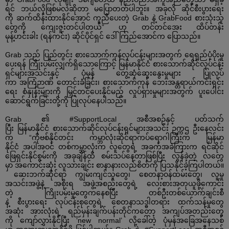
ရင်
ဘယ်လိုဖြစ်မလဲဆိုတာ
မပြောတတ်ပါဘူး။
အခုလို
ဆိုင်စီးပွားရေး
ကို
ဆက်ထိန်းထားနိုင်အောင်
ကူညီပေးတဲ့
Grab
နဲ့
GrabFood
စားသုံးသူ
တွေကို
ကျေးဇူးတင်ပါတယ်
”
ဟု
တင်တင်အေး
ထိပ်တန်း
မုန့်ဟင်းခါး
(
ရန်ကင်း
)
ဆိုင်ပိုင်ရှင်
ဒေါ်ကြည်အောင်က
ပြောသည်။
Grab
သည်
ပြည်တွင်း
စားသောက်ကုန်လုပ်ငန်းများအတွက်
ရေရှည်ပံ့ပိုးမှု
ပေးရန်
ကြိုးပမ်းလျှက်ရှိသောကြောင့်
မြန်မာနိုင်ငံ
စားသောက်ဆိုင်လုပ်ငန်း
ရှင်များအသင်းနှင့်
ပုံမှန်
တွေ့ဆုံဆွေးနွေးမှုများ
ပြုလုပ်
ကာ
အကြံဉာဏ်
တောင်းခံခြင်း၊
စားသောက်ကုန်
ဘေးအန္တရာယ်ကင်းရှင်း
ရေး
စံနှုန်းများကို
မြှင့်တင်ပေးနိုင်မည့်
လှုပ်ရှားမှုများအတွက်
ပူးပေါင်း
ဆောင်ရွက်ခြင်းတို့ကို
ပြုလုပ်နေပါသည်။
Grab
၏
#SupportLocal
အစီအစဉ်နှင့်
ပတ်သက်
ပြီး
မြန်မာနိုင်ငံ
စားသောက်ဆိုင်လုပ်ငန်းရှင်များအသင်း
ဥက္ကဌ
ဦးနေလင်း
က
“
ကိုဗစ်နိုင်တင်း
ကမ္ဘာလုံးဆိုင်ရာ
ကပ်ရောဂါကြီးက
မြန်မာ
နိုင်ငံ
အပါအဝင်
တစ်ကမ္ဘာလုံးက
လူတွေရဲ့
အခက်အခဲကြားက
ရင်ဆိုင်
ဖြေရှင်းနိုင်စွမ်းကို
အခုချိန်ထိ
စမ်းသပ်နေတာဖြစ်ပြီး
လွန်ခဲ့တဲ့
လတွေ
မှာ
အကောင်းဆုံး
လူသားချင်း
စာနာနားလည်စိတ်ကို
ပြသနိုင်ခဲ့ကြပါတယ်။
ဆေးဘက်ဆိုင်ရာ
ကျွမ်းကျင်သူတွေ၊
စေတနာ့ဝန်ထမ်းတွေ၊
လူမှု
အသင်းအဖွဲ့နဲ့
အစိုးရ
အဖွဲ့အစည်းတွေရဲ့
လေးစားအတုယူဖို့ကောင်း
တဲ့
ကြိုးပမ်းမှုတွေကနေစပြီး
တစ်ဦးတစ်ယောက်ချင်းစီ
နဲ့
စီးပွားရေး
လုပ်ငန်းစုတွေရဲ့
စေတနာသဒ္ဓါတရား
ထက်သန်မှုတွေ
အဆုံး
အားလုံးရဲ့
ရည်မှန်းချက်ပန်းတိုင်ကတော့
အကျပ်အတည်းတွေ
ကို
ကျော်လွှားနိုင်ပြီး
‘new normal’
လို့ခေါ်တဲ့
ပုံမှန်အခြေအနေသစ်