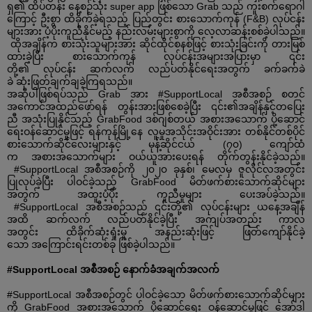
ရှ၏
ထိပ်တန်း
နေ့စဉ်သုံး
super app
ဖြစ်သော
Grab
သည်
ကူးစက်ရောဂါ
ကြောင့်
ဦးစွာ
ထိခိုက်ခဲ့ရသည့်
ပြည်တွင်း
စားသောက်ကုန်
(F&B)
လုပ်ငန်း
များအား
ပံ့ပိုးကူညီနိုင်မည့်
နည်းလမ်းများစွာကို
လေ့လာဆန်းစစ်ခဲ့ပါသည်။
ထိုအချိန်က
စားသုံးသူများအား
ဆိုင်ထိုင်စနစ်ဖြင့်
စားသုံးခြင်းကို
တားမြစ်
ထားခဲ့ပြီး
စားသောက်ကုန်
လုပ်ငန်းအများအပြားမှာ
၎င်း
တို့၏
လုပ်ငန်း
ဆက်လက်
လည်ပတ်နိုင်ရေးအတွက်
ခက်ခက်ခဲ
ခဲ
ဆုံးဖြတ်ချက်ချခဲ့ကြရသည်။
အဆိုပါ
ဖြစ်ရပ်သည်
Grab
အား
#SupportLocal
အစီအစဉ်
စတင်
အကောင်အထည်ဖော်ရန်
တွန်းအားဖြစ်စေခဲ့ပြီး
၎င်း၏
အချိန်နှင့်တပြေး
ညီ
အသုံးပြုနိုင်သည့်
GrabFood
ဒစ်ဂျစ်တယ်
အစားအသောက်
ပို့ဆောင်
ရေးဝန်ဆောင်မှုဖြင့်
ရန်ကုန်မြို့နေ
လူမှုအသိုင်းအဝိုင်းအား
တစ်နိုင်တစ်ပိုင်
စားသောက်ဆိုင်လေးများနှင့်
မုန့်ဆိုင်ငယ်
(
၇၀
)
ကျော်ထံ
က
အစားအသောက်များ
ဝယ်ယူအားပေးရန်
တိုက်တွန်းနိုင်ခဲ့သည်။
#SupportLocal
အစီအစဉ်ကို
၂၀၂၀
ခုနှစ်၊
မေလမှ
ဇူလိုင်လအတွင်း
ပြုလုပ်ခဲ့ပြီး
ပါဝင်ခဲ့သည့်
GrabFood
မိတ်ဖက်စားသောက်ဆိုင်များ
အတွက်
အထူးပံ့ပိုး
ကူညီမှုများ
ပေးအပ်ခဲ့သည်။
#SupportLocal
အစီအစဉ်သည်
၎င်းတို့၏
လုပ်ငန်းများ
ယနေ့အချိန်
အထိ
ဆက်လက်
လည်ပတ်နိုင်ခဲ့ပြီး
အကျပ်အတည်း
ကာလ
အတွင်း
ထိခိုက်ဆုံးရှုံးမှု
အနည်းဆုံးဖြင့်
ဖြတ်ကျော်နိုင်ခဲ့
သော
အကြောင်းရင်းတစ်ခု
ဖြစ်ခဲ့ပါသည်။
#SupportLocal
အစီအစဉ်
နောက်ခံအချက်အလက်
#SupportLocal
အစီအစဉ်တွင်
ပါဝင်ခဲ့သော
မိတ်ဖက်စားသောက်ဆိုင်များ
ကို
GrabFood
အစားအသောက်
ပို့ဆောင်ရေး
ဝန်ဆောင်မှုဖြင့်
အော်ဒါ