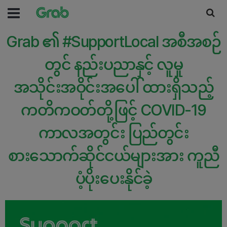
Grab ၏ #SupportLocal အစီအစဉ်
တွင် နည်းပညာနှင့် လူမှု
အသိုင်းအဝိုင်းအပေါ် ထားရှိသည့်
ကတိကဝတ်တို့ဖြင့် COVID-19
ကာလအတွင်း ပြည်တွင်း
စားသောက်ဆိုင်ငယ်များအား ကူညီ
ပံ့ပိုးပေးနိုင်ခဲ့