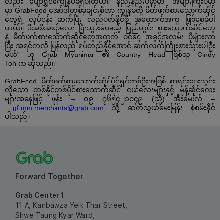
လည်း
ပျော်ရွှင်ကျေနပ်ခဲ့ရပါတယ်။
နည်းနည်းပဲမှာမှာ၊
အများကြီးပဲမှာ
မှာ
GrabFood
အော်ဒါတစ်ခုချင်းစီဟာ
ကျွန်မတို့
မိတ်ဖက်စားသောက်ဆိုင်
တွေရဲ့
လုပ်ငန်း
ဆက်ပြီး
လည်ပတ်နိုင်ဖို့
အထောက်အကူ
ဖြစ်စေခဲ့ပါ
တယ်။
ဒီအစီအစဉ်လေး
ပြီးသွားပေမယ့်
ပြည်တွင်း
စားသောက်ဆိုင်တွေ
နဲ့
မိတ်ဖက်စားသောက်ဆိုင်တွေအတွက်
ဝင်ငွေ
အခွင့်အလမ်း
ပိုများလာ
ပြီး
အရင်ကလို
ပြန်လည်
ရပ်တည်နိုင်အောင်
ဆက်လက်ကြိုးစားသွားပါဦး
မယ်
”
ဟု
Grab Myanmar
၏
Country Head
ဖြစ်သူ
Cindy
Toh
က
ဆိုသည်။
GrabFood
မိတ်ဖက်စားသောက်ဆိုင်ပိုင်ရှင်တစ်ဦးအဖြစ်
စာရင်းပေးသွင်း
လိုသော
တစ်နိုင်တစ်ပိုင်စားသောက်ဆိုင်
ငယ်လေးများနှင့်
မုန့်ဆိုင်လေး
များအနေဖြင့်
ဖုန်း
–
၀၉
၇၆၅၄၂၁၀၄၉
(
သို့
)
အီးမေးလ်
–
gf.mm.merchants@grab.com
သို့
ဆက်သွယ်မေးမြန်း
စုံစမ်းနိုင်
ပါသည်။
Forward Together
Grab Center 1
11 A, Kanbawza Yeik Thar Street,
Shwe Taung Kyar Ward,