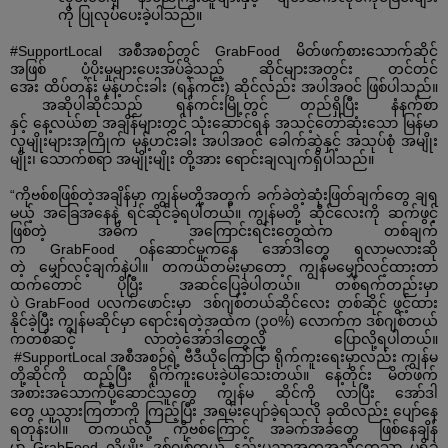
ကို
ပြုလုပ်ပေးခဲ့ပါသည်။
#SupportLocal
အစီအစဉ်တွင်
GrabFood
မိတ်ဖက်စားသောက်ဆိုင်
အဖြစ်
ပံ့ပိုးမှုများပေးအပ်ခဲ့သည့်
ဆိုင်များအတွင်း
တင်တင်
အေး
ထိပ်တန်း
မုန့်ဟင်းခါး
(
ရန်ကင်း
)
ဆိုင်လည်း
အပါအဝင်
ဖြစ်ပါသည်။
အဆိုပါဆိုင်သည်
ရန်ကင်းမြို့တွင်
တည်ရှိပြီး
နံနက်စာ
နှင့်
နေ့လယ်စာ
အချိန်များတွင်
သုံးဆောင်ရန်
အသင့်တော်ဆုံးသော
မြန်မာ
လူမျိုးများအကြိုက်
မုန့်ဟင်းခါး
အပါအဝင်
ခေါက်ဆွဲနှင့်
အသုပ်စုံ
အမျိုး
မျိုး၊
သောက်စရာ
အမျိုးမျိုး
တို့အား
ရောင်းချလျက်ရှိပါသည်။
“
ကိုဗစ်စဖြစ်တဲ့အချိန်မှာ
ကျွန်မတို့အတွက်
ခက်ခဲတဲ့ဆုံးဖြတ်ချက်တွေ
ချရ
မယ့်
အခြေအနေနဲ့
ရင်ဆိုင်ခဲ့ရပါတယ်။
ကျွန်မတို့
ဆိုင်လေးကို
ဆက်ဖွင့်
ဖြစ်တဲ့
အဓိက
အကြောင်းရင်းတွေထဲက
တစ်ချက်
က
GrabFood
ဝန်ဆောင်မှုကနေ
အော်ဒါတွေ
ရလာမလားဆို
တဲ့
မျှော်လင့်ချက်နဲ့ပါ။
တကယ်တမ်းမှာတော့
ကျွန်မမျှော်လင့်ထားတာ
ထက်တောင်
ပိုပြီး
အဆင်ပြေခဲ့ပါတယ်။
တစ်ရက်တည်းမှာ
ပဲ
GrabFood
ပလက်ဖောင်းမှာ
ဒစ်ဂျစ်တယ်ဆိုင်လေး
တစ်ဆိုင်
ဖွင့်ထား
နိုင်ခဲ့ပြီး
ကျွန်မဆိုင်မှာ
ရောင်းရတဲ့အထဲက
(
၃၀
%)
လောက်က
ဒစ်ဂျစ်တယ်
ကတစ်ဆင့်
လာတဲ့အော်ဒါတွေလို့
ပြောလို့ရပါတယ်။
#SupportLocal
အစီအစဉ်ရဲ့
ဗီဒီယိုကြော်ငြာ
ရိုက်ကူးရေးမှာလည်း
ကျွန်မ
တို့ဆိုင်ကို
ထည့်ပြီး
ရိုက်ကူးပေးခဲ့ပါသေးတယ်။
နေ့တိုင်း
မိတ်ဖက်
အစားအသောက်ပို့ဆောင်သူတွေ
ကျွန်မ
ဆိုင်ကို
လာပြီး
အော်ဒါ
တွေ
ယူသွားကြတာကို
ကြည့်ပြီး
အရမ်းပျော်ခဲ့ရသလို
ခုထိလည်း
ပျော်နေ
ရတုန်းပါ။
တကယ်လို့
ကိုဗစ်ကြောင့်
အခက်အခဲတွေ
ဖြစ်နေချိန်
မှာ
GrabFood
လိုမျိုး
ဒစ်ဂျစ်တယ်
နည်းပညာအကူအညီတွေသာ
မရှိခဲ့