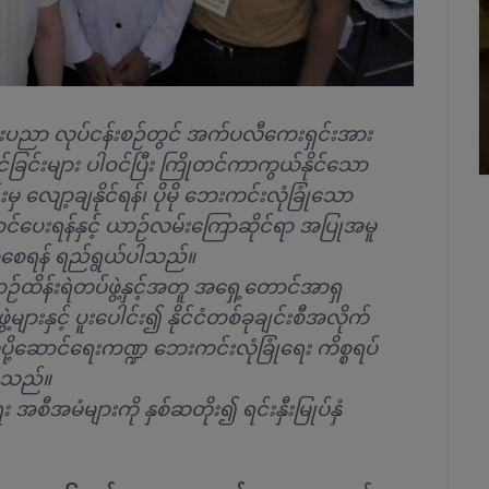
 နည်းပညာ လုပ်ငန်းစဉ်တွင် အက်ပလီကေးရှင်းအား
တင်ခြင်းများ ပါဝင်ပြီး ကြိုတင်ကာကွယ်နိုင်သော
ှ လျော့ချနိုင်ရန်၊ ပိုမို ဘေးကင်းလုံခြုံသော
်ပေးရန်နှင့် ယာဉ်လမ်းကြောဆိုင်ရာ အပြုအမူ
လာစေရန် ရည်ရွယ်ပါသည်။
ိန်းရဲတပ်ဖွဲ့နှင့်
အတူ အရှေ့တောင်အာရှ
ျားနှင့် ပူးပေါင်း၍ နိုင်ငံတစ်ခုချင်းစီအလိုက်
့ဆောင်ရေးကဏ္ဍ ဘေးကင်းလုံခြုံရေး ကိစ္စရပ်
ြစ်သည်။
အစီအမံများကို နှစ်ဆတိုး၍ ရင်းနှီးမြုပ်နှံ