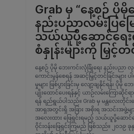
Grab မှ “နေ့စဉ် ပိုမ
နည်းပညာလမ်းပြမြေပု
သယ်ယူပို့ဆောင်ရေးက
စံနှုန်းများကို မြှင့
နေ့စဉ် ပိုမို ဘေးကင်းလုံခြုံရေး နည်းပညာ လ
ကောင်းမွန်စေရန် အဆင့်မြှင့်တင်ခြင်းမျာ
မှုများ ဖြစ်ပွားခြင်းမှ လျော့ချနိုင်ရန်၊ ပိ
ပျိုးထောင်ပေးရန်နှင့် ယာဉ်လမ်းကြောဆိုင်
ရန် ရည်ရွယ်ပါသည်။ Grab မှ မန္တလေးတိုင်းဒ
အာရှအတွင်းရှိ အခြား အစိုးရ အသင်းအဖွဲ့များနှ
အလေးထား ဖြေရှင်းရမည့် သယ်ယူပို့ဆောင်ရေ
ဝိုင်းဝန်းဖြေရှင်းကြမည် ဖြစ်သည်။ ၂၀၁၉ ခုန