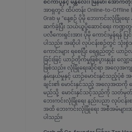
စင်ကာပူနှင့် မန္တလေး၊ မြန်မာ၊ အောက်တ
အာရှတွင် ထိပ်တန်း Online-to-Offline 
Grab မှ “နေ့စဉ် ပိုမို ဘေးကင်းလုံခြုံရ
ဆက်ခဲ့ပြီး သယ်ယူပို့ဆောင်ရေး ကဏ္ဍတွင် လု
ပလီကေးရှင်းအား ပိုမို ကောင်းမွန်ရန် ပြင
ပါသည်။ အဆိုပါ လုပ်ငန်းစဉ်တွင် သုံးစွဲ
ကောင်းများ ရစေပြီး ရေရှည်တွင် ယာဉ်
ခြင်းဖြင့် ယာဉ်တိုက်မှုဖြစ်ပွားနှုန်း လ
ဖြစ်သည်။ လုံခြုံရေးဆိုင်ရာ အလေ့အကျင
နွမ်းနယ်မှုနှင့် ယာဉ်မောင်းနှင်သည့်ပုံစ
ချင်း၏ မောင်းနှင်သည့် အလေ့အထကို လ
မည်သို့ မောင်းနှင်သင့်သည်ကို သတ်မှတ်
ဘေးကင်းလုံခြုံရေး နည်းပညာ လုပ်ငန်း
အထိ ဘေးကင်းလုံခြုံရေး အစီအမံများအတွက
ပါသည်။