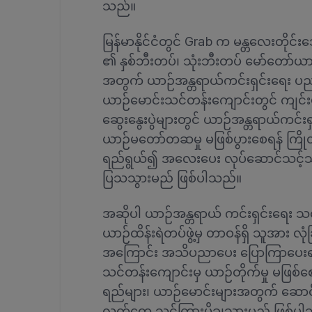
သည်။
မြန်မာနိုင်ငံတွင် Grab က မန္တလေးတိုင်းဒေ
၏ နှစ်ဘီးတပ်၊ သုံးဘီးတပ် မော်တော်ယာ
အတွက် ယာဉ်အန္တရာယ်ကင်းရှင်းရေး ပညာပေ
ယာဉ်မောင်းသင်တန်းကျောင်းတွင် ကျင်
ဆွေးနွေးပွဲများတွင် ယာဉ်အန္တရာယ်ကင်
ယာဉ်မတော်တဆမှု မဖြစ်ပွားစေရန် ကြိုတင
ရည်ရွယ်၍ အလေးပေး လုပ်ဆောင်သင့်သ
ပြသသွားမည် ဖြစ်ပါသည်။
အဆိုပါ ယာဉ်အန္တရာယ် ကင်းရှင်းရေး သင
ယာဉ်ထိန်းရဲတပ်ဖွဲ့မှ တာဝန်ရှိ သူအား လ
အကြောင်း အသိပညာပေး ပြောကြာပေးရန်
သင်တန်းကျောင်းမှ ယာဉ်တိုက်မှု မဖြစ်စေ
ရည်များ၊ ယာဉ်မောင်းများအတွက် ဆောင်ရ
လက်တွေ့ သင်ကြားပို့ချသွားမည် ဖြစ်ပါ