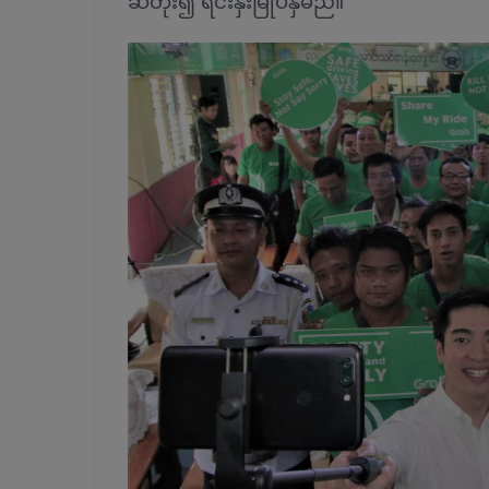
ဆတိုး၍ ရင်းနှီးမြုပ်နှံမည်။