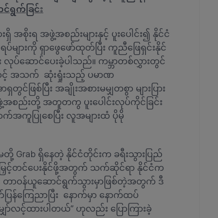
ာင်ရွက်ခြင်း
အစိုးရ အဖွဲ့အစည်းများနှင့် ပူးပေါင်း၍ နိုင်ငံ
ပ်များကို ရှာဖွေဖော်ထုတ်ပြီး ကူညီဖြေရှင်းနိုင်
ား လုပ်ဆောင်ပေးခဲ့ပါသည်။ ကမ္ဘာတစ်လွှားတွင်
့် အသက် ဆုံးရှုံးသည့် ပမာဏ
ရှတွင်ဖြစ်ပြီး အချိုးအစားမမျှတစွာ များပြား
့အစည်းတို့ အတူတကွ ပူးပေါင်းလုပ်ကိုင်ခြင်း
ောက်အကူပြုစေပြီး လူအများထံ ပိုမို
့ Grab ရှိနေတဲ့ နိုင်ငံတိုင်းက ခရီးသွားပြည်
ှင့်တင်ပေးနိုင်ဖို့အတွက် သက်ဆိုင်ရာ နိုင်ငံက
ပြီး တာဝန်ယူဆောင်ရွက်သွားမှာဖြစ်တဲ့အတွက် ဒီ
ုတ်ပြန်ကြေညာပြီး နောက်မှာ နောက်ထပ်
ု့ မျှော်လင့်ထားပါတယ်” ဟုလည်း ပြောကြားခဲ့