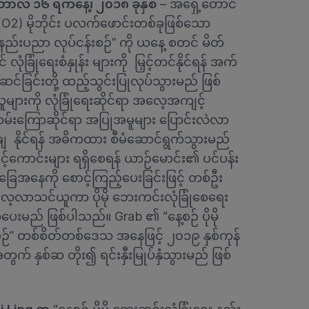
ိုဘာလ ၁၆ ရက်နေ့၊ ၂၀၁၈ ခုနှစ်
– အရှေ့တောင်
(O2) မိုဘိုင်း ပလက်ဖောင်းတစ်ခုဖြစ်သော
ေး နည်းပညာ လုပ်ငန်းစဉ်” ကို ယနေ့ စတင် မိတ်
ံခြုံရေးစံနှုန်း များကို မြှင့်တင်နိုင်ရန် အက်
်ဆင်ခြင်းတို့ ထည့်သွင်းပြုလုပ်သွားမည် ဖြစ်
သူများကို လုံခြုံရေးဆိုင်ရာ အလေ့အကျင့်
လမ်းကြောဆိုင်ရာ အပြုအမူများ ပြောင်းလဲလာ
ျှော့ချ နိုင်ရန် အဓိကထား စီမံဆောင်ရွက်သွားမည်
့်ကောင်းများ ရရှိစေရန် ယာဉ်မောင်း၏ ပင်ပန်း
ံ အခြေအနေကို စောင့်ကြည့်ပေးခြင်းဖြင့် တစ်ဦး
ေ့လာသင်ယူကာ ပိုမို ဘေးကင်းလုံခြုံစေရေး
ပေးမည် ဖြစ်ပါသည်။ Grab ၏ “နေ့စဉ် ပိုမို
စဉ်” တစ်စိတ်တစ်ဒေသ အနေဖြင့် ၂၀၁၉ နှစ်ကုန်
် နှစ်ဆ တိုး၍ ရင်းနှီးမြုပ်နှံသွားမည် ဖြစ်