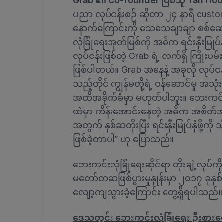
Grab ၏ Co-founder ဖြစ်သူ Tan Hoo
ပညာ လုပ်ငန်းစဉ် ဆိုတာ ၂၄ နာရီ custom
နောက်ကြောင်းကို သေသေချာချာ စစ်ဆေး ပ
လုံခြုံရေးအုတ်မြစ်ကို အဓိက ရင်းနှီးမြ
လုပ်ငန်းဖြစ်တဲ့ Grab ရဲ့ လက်ရှိ ကြိုးပမ
ဖြစ်ပါတယ်။ Grab အနေနဲ့ အခုလို လုပ
သည့်တိုင် ကျွန်မတို့ရဲ့ ဝန်ဆောင်မှု အသု
အထိအခိုက်ခံမှာ မဟုတ်ပါဘူး။ ဘေးကင်း 
ထဲမှာ ကိန်းအောင်းနေတဲ့ အဓိက အစိတ်အပို
အတွက် နှစ်ဆတိုးပြီး ရင်းနှီးမြုပ်နှံဖို
ဖြစ်ခဲ့တာပါ” ဟု ပြောသည်။
ဘေးကင်းလုံခြုံရေးဆိုင်ရာ တိုးချဲ့လုပ
မတော်တဆဖြစ်ပွားမှုနှုန်းမှာ ၂၀၁၇ ခုနှ
လျော့ကျသွားခဲ့ကြောင်း တွေ့ရှိရပါသည်။
ဒေသတွင်း ဘေးကင်းလုံခြုံရေး ဦးစားပေး