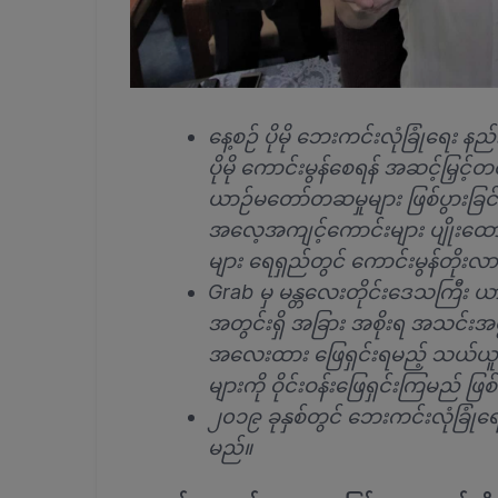
နေ့စဉ် ပိုမို ဘေးကင်းလုံခြုံရေး
ပိုမို ကောင်းမွန်စေရန် အဆင့်မြှင့်
ယာဉ်မတော်တဆမှုများ ဖြစ်ပွားခြင်းမ
အလေ့အကျင့်ကောင်းများ ပျိုးထောင
များ ရေရှည်တွင် ကောင်းမွန်တိုး
Grab မှ မန္တလေးတိုင်းဒေသကြီး ယာဉ်ထ
အတွင်းရှိ အခြား အစိုးရ အသင်းအဖွဲ့မ
အလေးထား ဖြေရှင်းရမည့် သယ်ယူပို
များကို ဝိုင်းဝန်းဖြေရှင်းကြမည် ဖ
၂၀၁၉ ခုနှစ်တွင် ဘေးကင်းလုံခြုံရေး 
မည်။