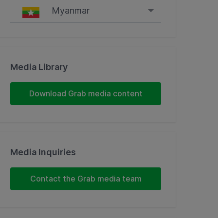
Myanmar
Singapore
Malaysia
Media Library
Indonesia
Download Grab media content
Thailand
Philippines
Media Inquiries
Vietnam
Myanmar
Contact the Grab media team
Cambodia