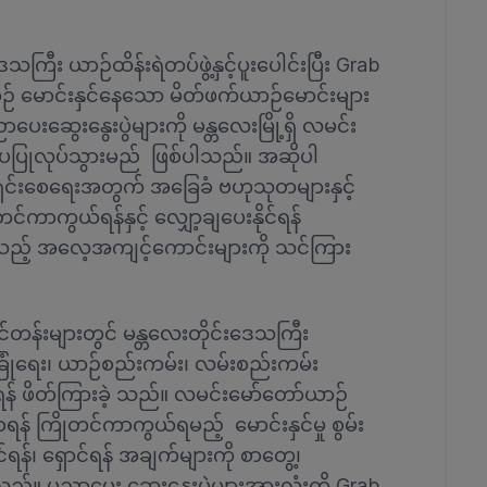
သကြီး ယာဉ်ထိန်းရဲတပ်ဖွဲ့နှင့်ပူးပေါင်းပြီး Grab
ဉ် မောင်းနှင်နေသော မိတ်ဖက်ယာဉ်မောင်းများ
းဆွေးနွေးပွဲများကို မန္တလေးမြို့ရှိ လမင်း
းပပြုလုပ်သွားမည် ဖြစ်ပါသည်။ အဆိုပါ
းရှင်းစေရေးအတွက် အခြေခံ ဗဟုသုတများနှင့်
်ကာကွယ်ရန်နှင့် လျှော့ချပေးနိုင်ရန်
ည့် အလေ့အကျင့်ကောင်းများကို သင်ကြား
်တန်းများတွင် မန္တလေးတိုင်းဒေသကြီး
ုံခြုံရေး၊ ယာဉ်စည်းကမ်း၊ လမ်းစည်းကမ်း
 ဖိတ်ကြားခဲ့ သည်။ လမင်းမော်တော်ယာဉ်
ရန် ကြိုတင်ကာကွယ်ရမည့် မောင်းနှင်မှု စွမ်း
န်၊ ရှောင်ရန် အချက်များကို စာတွေ့၊
သည်။ ပညာပေး ဆွေးနွေးပွဲများအားလုံးကို Grab