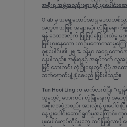
အစိုးရ အဖွဲ့အစည်းများနှင့် ပူးပေါင်းဆေ
Grab မှ အရှေ့တောင်အာရှ ဒေသတစ်လွှားရှိ 
အတွင်း အဖြစ် အများဆုံး လုံခြုံရေး ကိစ္စရ
ရန် ဒေသအလိုက် ပြုပြင်ပြောင်းလဲမှု မျ
ဖြစ်ပွားနေသော ယာဉ်မတော်တဆမှုကြောင
စုစုပေါင်း၏ ၂၅ % ခန့်မှာ အရှေ့တောင်အာ
နေပါသည်။ အစိုးရနှင့် အရပ်ဘက် လူ့အဖွဲ
ဖြင့် ဘေးကင်း လုံခြုံရေးတွင် ပိုမို အထ
သက်ရောက်ပျံ့နှံ့စေမည် ဖြစ်ပါသည်။
Tan Hooi Ling
က ဆက်လက်ပြီး “ကျွန်မတို
သူတွေရဲ့ ဘေးကင်း လုံခြုံရေးကို အဆင့်မြ
အစိုးရအဖွဲ့အစည်း အားလုံးနဲ့ ပူးပေါင်း
နေ့ ပူးပေါင်းဆောင်ရွက်မှုအကြောင်း ထ
ပူးပေါင်းလုပ်ကိုင်မှုတွေ ထပ်ပြီးရှိလာဖိ