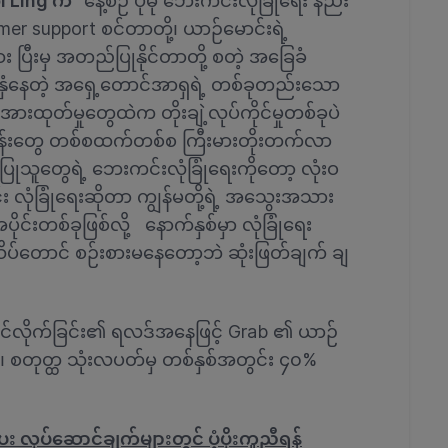
i Ling က
“နေ့စဉ် ပိုမို ဘေးကင်းလုံခြုံရေး နည်း
er support စင်တာတို့၊ ယာဉ်မောင်းရဲ့
ြီးမှ အတည်ပြုနိုင်တာတို့ စတဲ့ အခြေခံ
ုပ်နှံနေတဲ့ အရှေ့တောင်အာရှရဲ့ တစ်ခုတည်းသော
်းအားထုတ်မှုတွေထဲက တိုးချဲ့လုပ်ကိုင်မှုတစ်ခုပဲ
်ငန်းတွေ တစ်စထက်တစ်စ ကြီးမားတိုးတက်လာ
ံးပြုသူတွေရဲ့ ဘေးကင်းလုံခြုံရေးကိုတော့ လုံးဝ
လုံခြုံရေးဆိုတာ ကျွန်မတို့ရဲ့ အသွေးအသား
င်းတစ်ခုဖြစ်လို့ နောက်နှစ်မှာ လုံခြုံရေး
့ကို သိပ်တောင် စဉ်းစားမနေတော့ဘဲ ဆုံးဖြတ်ချက် ချ
်ကိုင်လိုက်ခြင်း၏ ရလဒ်အနေဖြင့် Grab ၏ ယာဉ်
စ်၊ စတုတ္ထ သုံးလပတ်မှ တစ်နှစ်အတွင်း ၄၀%
 လုပ်ဆောင်ချက်များတွင် ပံ့ပိုးကူညီရန်