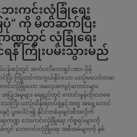
ိုဘေးကင်းလုံခြုံရေး
ံ” ကို မိတ်ဆက်ပြီး
ဏ္ဍတွင် လုံခြုံရေး
်တင်ရန် ကြိုးပမ်းသွားမည်
ုပ်ငန်းစဉ်တွင် အက်ပလီကေးရှင်းအား ပိုမို
း ပါဝင်ပြီး ကြိုတင်ကာကွယ်နိုင်သော ယာဉ်မတော်တဆ
ုမို ဘေးကင်းလုံခြုံသော အလေ့အကျင့်ကောင်းများ
ရာ အပြုအမူများ ရေရှည်တွင် ကောင်းမွန်တိုးလာစေ
ေသကြီး ယာဉ်ထိန်းရဲတပ်ဖွဲ့နှင့်အတူ အရှေ့တောင်
င့် ပူးပေါင်း၍ နိုင်ငံတစ်ခုချင်းစီအလိုက်
းကဏ္ဍ ဘေးကင်းလုံခြုံရေး ကိစ္စရပ်များကို
ှစ်တွင် ဘေးကင်းလုံခြုံရေး အစီအမံများကို နှစ်