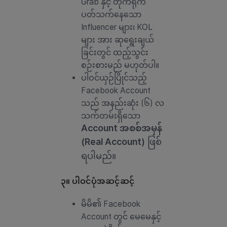
Grab နှင့် တိုက်ရိုက်
ပတ်သက်နေသော
Influencer များ၊ KOL
များ အား ဆုရွေးချယ်
ခြင်းတွင် ထည့်သွင်း
စဉ်းစားမည် မဟုတ်ပါ။
ပါဝင်ယှဉ်ပြိုင်သည့်
Facebook Account
သည် အနည်းဆုံး (၆) လ
သက်တမ်းရှိသော
Account အစစ်အမှန်
(Real Account)
ဖြစ်
ရပါမည်။
၃။ ပါဝင်ပုံအဆင့်ဆင့်
မိမိ၏ Facebook
Account တွင် မေမေနှင့်