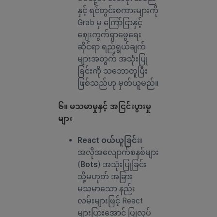
နှင့် ရင်တွင်းစကားများကို
Grab မှ ကြော်ငြာနှင့်
ဈေးကွက်ရှာဖွေရေး
ဆိုင်ရာ ရည်ရွယ်ချက်
များအတွက် အသုံးပြု
ခြင်းကို သဘောတူပြီး
ဖြစ်သည်ဟု မှတ်ယူမည်။
၆။ မသမာမှုနှင့် အငြင်းပွားမှု
များ
React ဝယ်ယူခြင်း၊
အလိုအလျောက်စနစ်များ
(
Bots
) အသုံးပြုခြင်း
သို့မဟုတ် အခြား
မသမာသော နည်း
လမ်းများဖြင့် React
များပြားအောင် ပြုလုပ်