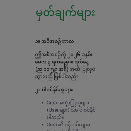
မှတ်ချက်များ
၁။ အစီအစဉ်ကာလ
ဤအစီအစဉ်ကို
၂၀၂၆ ခုနှစ်၊
မေလ ၃ ရက်နေ့မှ ၈ ရက်နေ့
(ည ၁၁:၅၉ နာရီ)
အထိ ပြုလုပ်
သွားမည် ဖြစ်ပါသည်။
၂။ ပါဝင်နိုင်သူများ
Grab အသုံးပြုသူများ
(User များ) သာ ပါဝင်နိုင်
ပါသည်။
Grab ၏ ဝန်ထမ်းများ၊