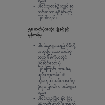
မည်။
ပါဝင်သူတစ်ဦးလျှင် ဆု
တစ်ဆုသာ ရရှိနိုင်မည်
ဖြစ်ပါသည်။
၅။ ဓာတ်ပုံအသုံးပြုခွင့်နှင့်
မှန်ကန်မှု
ပါဝင်သူများသည် မိမိတို့
အသုံးပြုသော ဓာတ်ပုံ
သည် မိမိကိုယ်တိုင်
ပိုင်ဆိုင်သော ပုံ
ဖြစ်ကြောင်း အာမခံရ
မည်။ သူတစ်ပါးပုံ
သို့မဟုတ် အင်တာနက်မှ
ပုံများဖြစ်ပါက ပယ်ဖျက်
မည်။
ပါဝင်ယှဉ်ပြိုင်ခြင်းဖြင့်
မိမိတို့၏ ဓာတ်ပုံ၊ အမည်