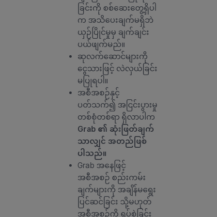
ခြင်းကို စစ်ဆေးတွေ့ရှိပါ
က အသိပေးချက်မရှိဘဲ
ယှဉ်ပြိုင်မှုမှ ချက်ချင်း
ပယ်ဖျက်မည်။
ဆုလက်ဆောင်များကို
ငွေသားဖြင့် လဲလှယ်ခြင်း
မပြုရပါ။
အစီအစဉ်နှင့်
ပတ်သက်၍ အငြင်းပွားမှု
တစ်စုံတစ်ရာ ရှိလာပါက
Grab ၏ ဆုံးဖြတ်ချက်
သာလျှင် အတည်ဖြစ်
ပါသည်။
Grab အနေဖြင့်
အစီအစဉ် စည်းကမ်း
ချက်များကို အချိန်မရွေး
ပြင်ဆင်ခြင်း သို့မဟုတ်
အစီအစဉ်ကို ရပ်စဲခြင်း