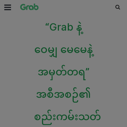
“Grab နဲ့
ဝေမျှ မေမေနဲ့
အမှတ်တရ”
အစီအစဉ်၏
စည်းကမ်းသတ်