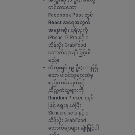
တင်ထားသော
Facebook Post တွင်
React အရေအတွက်
အများဆုံး
ရရှိသူကို
iPhone 17 Pro နှင့် ၁
သိန်းဖိုး GrabFood
ဘောက်ချာ ချီးမြှင့်ပါ
မည်။
ကံထူးရှင် (၉ ဦး):
ကျန်ရှိ
သော ပါဝင်သူများထဲမှ
စည်းကမ်းချက်နှင့်
ညီညွတ်သူများကို
Random Picker
စနစ်
ဖြင့် ရွေးချယ်ပြီး
Skincare sets နှင့် ၁
သိန်းဖိုး GrabFood
ဘောက်ချာများ ချီးမြှင့်ပါ