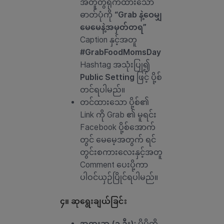
အတူတွဲရိုက်ထားသော
ဓာတ်ပုံကို
“Grab နဲ့ဝေမျှ
မေမေနဲ့အမှတ်တရ”
Caption နှင့်အတူ
#GrabFoodMomsDay
Hashtag အသုံးပြု၍
Public Setting
ဖြင့် ပို့စ်
တင်ရပါမည်။
တင်ထားသော ပို့စ်၏
Link ကို Grab ၏ မူရင်း
Facebook ပို့စ်အောက်
တွင် မေမေ့အတွက် ရင်
တွင်းစကားလေးနှင့်အတူ
Comment ပေးပို့ကာ
ပါဝင်ယှဉ်ပြိုင်ရပါမည်။
၄။ ဆုရွေးချယ်ခြင်း
အထူးဆု (၁ ဦး):
မိမိတို့