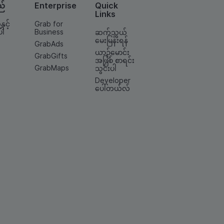
ည်
Enterprise
Quick
Links
နှင့်
Grab for
ပါ
Business
ဆက်သွယ်
မေးမြန်းရန်
GrabAds
ယာဉ်မောင်း
GrabGifts
အဖြစ် စာရင်း
GrabMaps
သွင်းပါ
Developer
ပေါ်တယ်လ်