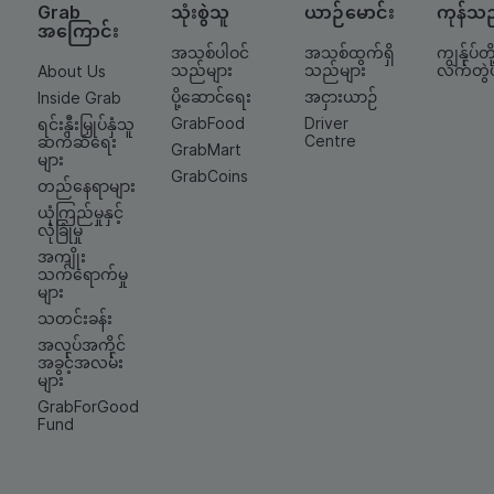
Grab
သုံးစွဲသူ
ယာဉ်မောင်း
ကုန်သ
အကြောင်း
အသစ်ပါဝင်
အသစ်ထွက်ရှိ
ကျွန်ုပ်တို့
သည်များ
သည်များ
လက်တွဲ
About Us
ပို့ဆောင်ရေး
အငှားယာဉ်
Inside Grab
GrabFood
Driver
ရင်းနှီးမြှုပ်နှံသူ
Centre
ဆက်ဆံရေး
GrabMart
များ
GrabCoins
တည်နေရာများ
ယုံကြည်မှုနှင့်
လုံခြုံမှု
အကျိုး
သက်ရောက်မှု
များ
သတင်းခန်း
အလုပ်အကိုင်
အခွင့်အလမ်း
များ
GrabForGood
Fund