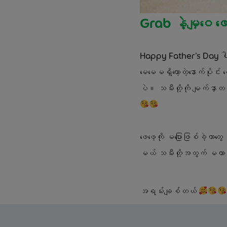
Grab နဲ့မျှဝေ ဖေဖ
Happy Father’s Day ပါ
မေမေမရှိတော့တဲ့နောက်ပိုင်း ‌ဖေဖေ့ကို ပိုပိုပြီး ချစ်မိလာတယ်၊ ဖေဖေက သမီးတို့အတွက် အရမ်းကောင်းမွန်သော အမျိုးသားတစ်ဦးပါ
ပဲ။ သမီးတို့ကို မျက်နှာတစ်
ဖေဖေ့ကို မပြောဖြစ်ခဲ့တာတွေ
မယ် သမီးတို့အတွက် မဟာတံ
အရမ်းချစ်တယ် 