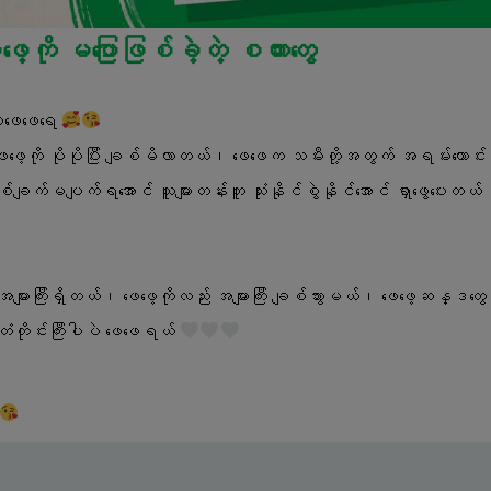
ေ့ကို မပြောဖြစ်ခဲ့တဲ့ စကားတွေ
ဖေဖေရေ 
ချက်မပျက်ရအောင် သူများတန်းတူ သုံးနိုင်စွဲနိုင်အောင် ရှာဖွေပေးတယ်၊ ကျ
 အများကြီးရှိတယ်၊ ဖေဖေ့ကိုလည်း အများကြီး ချစ်သွားမယ်၊ ဖေဖေ့ဆန္ဒတွေကိ
တိုင်းကြီးပါပဲ ဖေဖေရယ် 