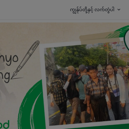
ကျွန်ုပ်တို့နှင့် လက်တွဲပါ