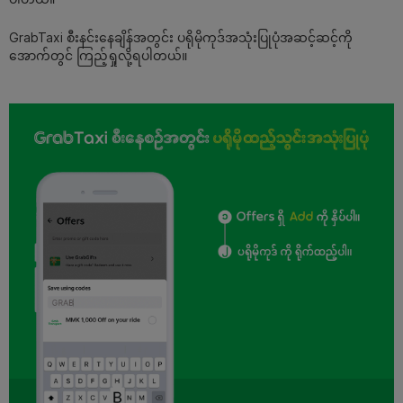
GrabTaxi စီးနင်းနေချိန်အတွင်း ပရိုမိုကုဒ်အသုံးပြုပုံအဆင့်ဆင့်ကို
အောက်တွင် ကြည့်ရှုလို့ရပါတယ်။