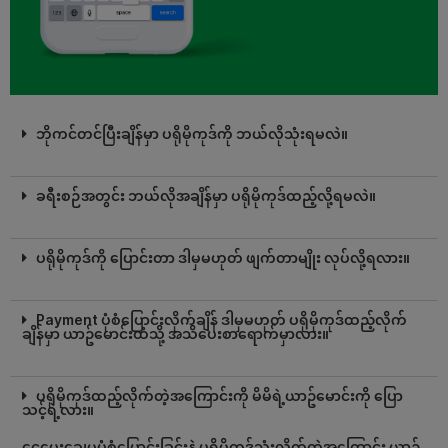
ဘိုကင်တင်ပြီးချိန်မှာ ပရိုမိုကုဒ်ကို ဘယ်လိုသုံးရမလဲ။
ခရီးစဉ်အတွင်း ဘယ်လိုအချိန်မှာ ပရိုမိုကုဒ်ထည့်လို့ရမလဲ။
ပရိုမိုကုဒ်ကို ပြောင်းတာ ဒါမှမဟုတ် ဖျက်တာမျိုး လုပ်လို့ရလား။
Payment ပုံစံပြောင်းလိုက်ချိန် ဒါမှမဟုတ် ပရိုမိုကုဒ်ထည့်လိုက်
ချိန်မှာ ယာဥ်မောင်းထံသို့ အသိပေးစာရောက်မှာလား။
ပရိုမိုကုဒ်ထည့်လိုက်တဲ့အကြောင်းကို မိမိရဲ့ယာဥ်မောင်းကို ပြော
သင့်ရဲ့လား။
ငွေပေးချေမှုပုံစံပြောင်းခြင်းနဲ့ ပရိုမိုကုဒ်သုံးလိုက်တဲ့အကြောင်း ယာဥ်