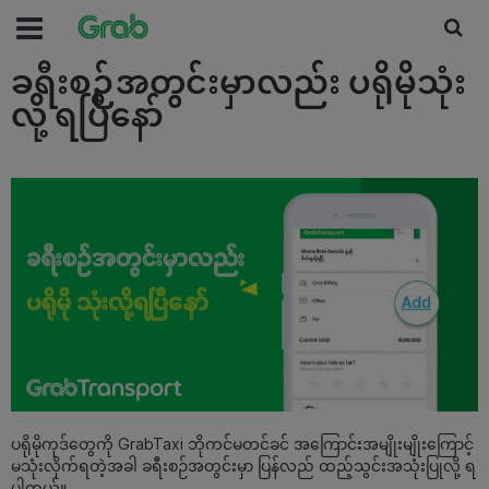
ခရီးစဉ်အတွင်းမှာလည်း ပရိုမိုသုံး
လို့ ရပြီနော်
ပရိုမိုကုဒ်တွေကို GrabTaxi ဘိုကင်မတင်ခင် အကြောင်းအမျိုးမျိုးကြောင့်
မသုံးလိုက်ရတဲ့အခါ ခရီးစဉ်အတွင်းမှာ ပြန်လည် ထည့်သွင်းအသုံးပြုလို့ ရ
ပါတယ်။