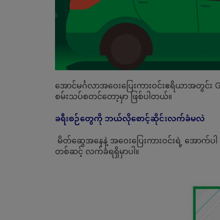
အောင်မင်္ဂလာအဝေးပြေးကားဝင်းဧရိယာအတွင်း Grab 
စမ်းသပ်စတင်တော့မှာ ဖြစ်ပါတယ်။
ခရီးစဉ်တွေကို ဘယ်လိုစောင့်ဆိုင်းလက်ခံမလဲ
မိတ်ဆွေအနေနဲ့ အဝေးပြေးကားဝင်းရဲ့ အောက်ပါ
တစ်ဆင့် လက်ခံရရှိမှာပါ။