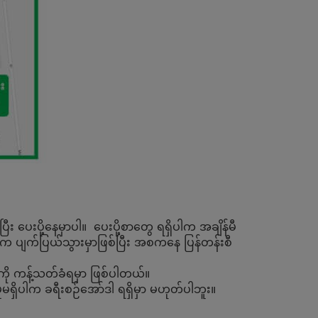
ပေးပို့နေမှာပါ။ ပေးပို့စာတွေ ရရှိပါက အချိန်မီ
တ်က ပျက်ပြယ်သွားမှာဖြစ်ပြီး အစကနေ ပြန်တန်းစီ
ုကို ကန့်သတ်ခံရမှာ ဖြစ်ပါတယ်။
ှိပါက ခရီးစဉ်အော်ဒါ ရရှိမှာ မဟုတ်ပါဘူး။