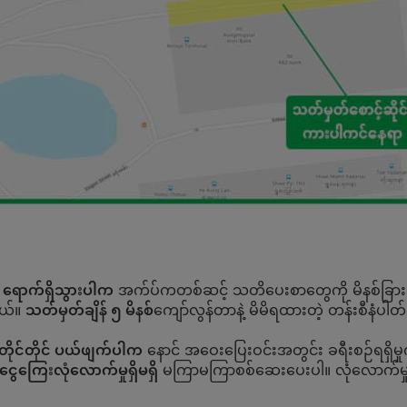
ပ ရောက်ရှိသွားပါက
အက်ပ်ကတစ်ဆင့် သတိပေးစာတွေကို မိနစ်ခြားပြီး 
တယ်။
သတ်မှတ်ချိန်
၅
မိနစ်
ကျော်လွန်တာနဲ့ မိမိရထားတဲ့ တန်းစီနံပါ
တိုင်တိုင် ပယ်ဖျက်ပါက
နောင် အဝေးပြေးဝင်းအတွင်း ခရီးစဉ်ရရှိမှ
ငွေကြေးလုံလောက်မှုရှိမရှိ
မကြာမကြာစစ်ဆေးပေးပါ။ လုံလောက်မှုမရ