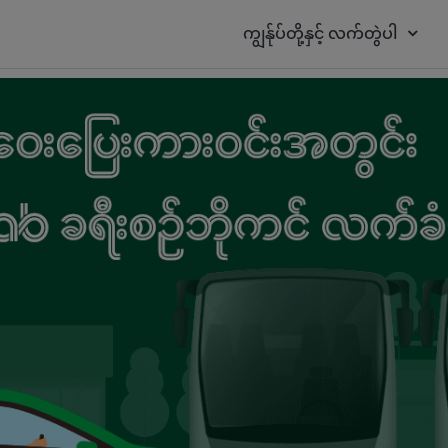
ကျွန်ုပ်တို့နှင့် လက်တွဲပါ