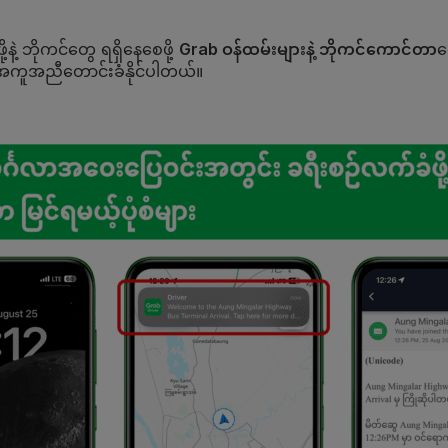
နဲ့ ဘိုကင်တွေ ရရှိနေစေဖို့
Grab ဝန်ထမ်းများနဲ့ ဘိုကင်ကောင်တာ
တ
းအကူအညီတောင်းခံနိုင်ပါတယ်။