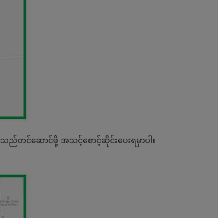
းသည်တင်ဆောင်ဖို့ အသင့်စောင့်ဆိုင်းပေးရမှာပါ။