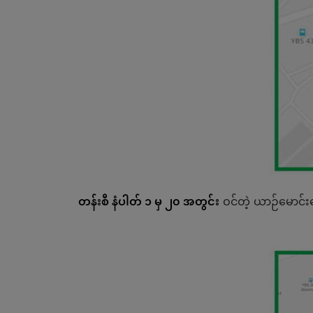
တန်းစီ နံပါတ် ၁ မှ ၂၀ အတွင်း
ဝင်တဲ့ ယာဉ်မောင်