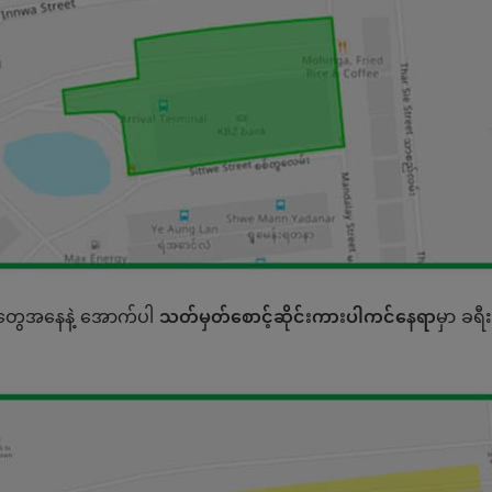
းတွေအနေနဲ့ အောက်ပါ
သတ်မှတ်စောင့်ဆိုင်းကားပါကင်နေရာ
မှာ ခရီ