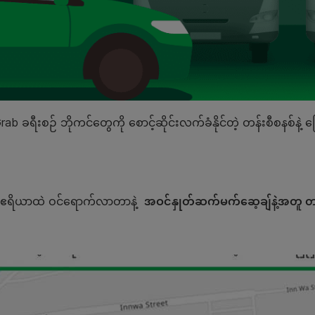
ခရီးစဉ် ဘိုကင်တွေကို စောင့်ဆိုင်းလက်ခံနိုင်တဲ့ တန်းစီစနစ်နဲ့
 ဧရိယာထဲ
ဝင်ရောက်လာတာနဲ့
အဝင်နှုတ်ဆက်မက်ဆေ့ချ်နဲ့အတူ တန