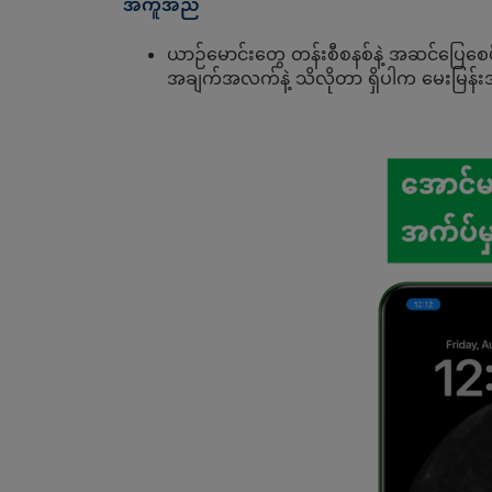
အကူအညီ
ယာဉ်မောင်းတွေ တန်းစီစနစ်နဲ့ အဆင်ပြေစေဖို့
အချက်အလက်နဲ့ သိလိုတာ ရှိပါက မေးမြန်