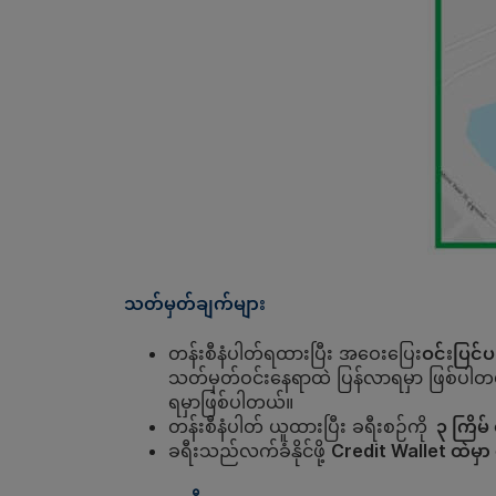
သတ်မှတ်ချက်များ
တန်းစီနံပါတ်ရထားပြီး အဝေးပြေး
ဝင်းပြင်
သတ်မှတ်ဝင်းနေရာထဲ ပြန်လာရမှာ ဖြစ်ပါ
ရမှာဖြစ်ပါတယ်။
တန်းစီနံပါတ် ယူထားပြီး ခရီးစဉ်ကို
၃ ကြိမ် 
ခရီးသည်လက်ခံနိုင်ဖို့
Credit Wallet ထဲမှာ 