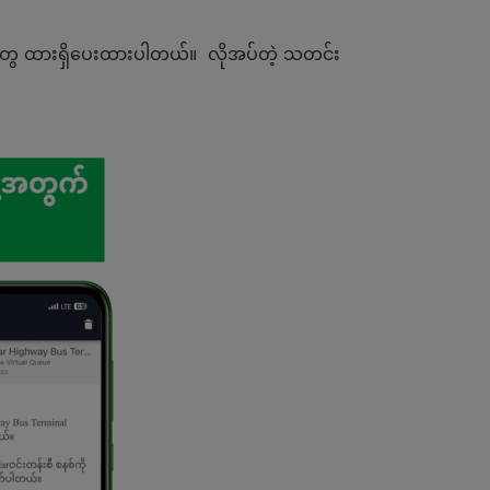
ွေ ထားရှိပေးထားပါတယ်။ လိုအပ်တဲ့ သတင်း