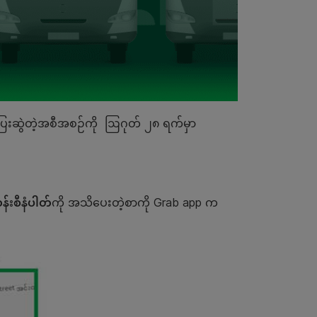
 ပြေးဆွဲတဲ့အစီအစဉ်ကို ဩဂုတ် ၂၈ ရက်မှာ
်းစီနံပါတ်
ကို အသိပေးတဲ့စာကို Grab app က