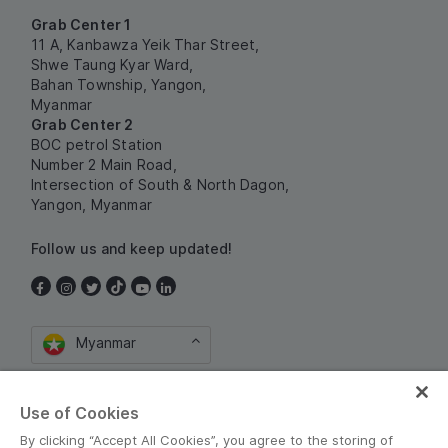
Grab Center 1
11 A, Kanbawza Yeik Thar Street,
Shwe Taung Kyar Ward,
Bahan Township, Yangon,
Myanmar
Grab Center 2
BOC petrol Station
Number 2 Main Road,
Intersection of South & North Dagon,
Yangon, Myanmar
Follow us and keep updated!
Myanmar
Use of Cookies
By clicking “Accept All Cookies”, you agree to the storing of