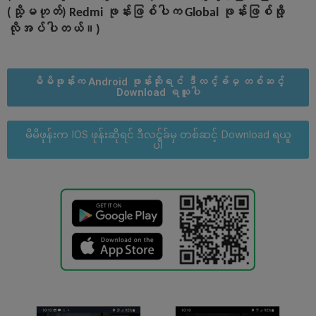
(သို့မဟုတ်) Redmi ဖုန်းဖြစ်ပါက Global ဖုန်းဖြစ်ဖို့
လိုအပ်ပါတယ်။)
မိမိဖုန်းက Android ဖုန်းဆိုရင် ဒီလင့်ခ်မှ တစ်ဆင့်
Download ရယူပါ
မိမိဖုန်းက IOS ဖုန်းဆိုရင် ဒီလင့်ခ်မှ တစ်ဆင့် Download ရယူ
ပါ