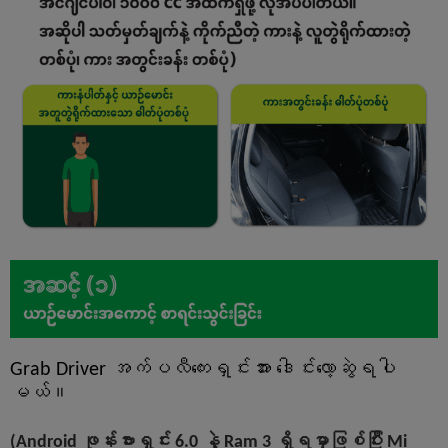
Grab Driver အက်ပလီကေးရှင်းအား ဒေါင်းလော့ဆွဲရပါ
မယ်။
(Android ဖုန်းဗားရှင်း 6.0 နဲ့ Ram 3 ရှိရမှာဖြစ်ပြီး Mi