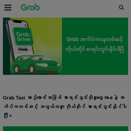
Grab Taxi ယာဥ်မောင်းအဖြစ် စာရင်းသွင်းလိုသူတွေအနေနဲ့ အ
က်ပ်ကတစ်ဆင့် အလွယ်တကူ ကိုယ်တိုင် စာရင်းသွင်းနိုင်ပါ
ပြီ။