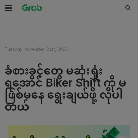
Tuesday November 21st, 2023
ခံစားခွင့်တွေ မဆုံးရှုံး
ရအောင် Biker Shift ကို မ
ဖြစ်မနေ ရွေးချယ်ဖို့ လိုပါ
တယ်