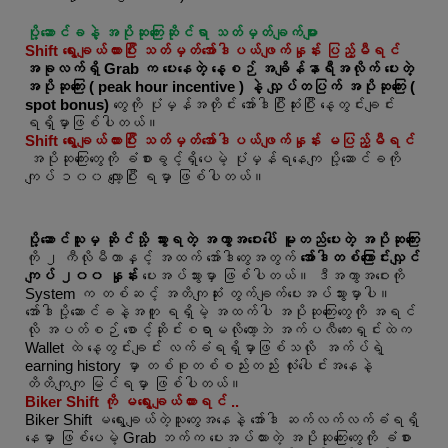
ပို့ဆောင်ခနဲ့ အပိုဆုကြေးဆိုင်ရာ သတ်မှတ်ချက်များ
Shift ရွေးချယ်ထားပြီး သတ်မှတ်အော်ဒါပယ်ဖျက်နှုန်း ပြည့်မီရင်
အခုလက်ရှိ Grab က ပေးနေတဲ့ နေ့စဉ် အချိန်နာရီအလိုက် ပေးတဲ့
အပိုဆုကြေး ( peak hour incentive ) နဲ့ လျှပ်တပြက် အပိုဆုကြေး (
spot bonus)
တွေကို ပုံမှန်အတိုင်း အော်ဒါပြီးဆုံးပြီး နေ့တွင်းချင်း
ရရှိမှာဖြစ်ပါတယ်။
Shift ရွေးချယ်ထားပြီး သတ်မှတ်အော်ဒါပယ်ဖျက်နှုန်း မပြည့်မီရင်
အပိုဆုကြေးတွေကို ခံစားခွင့်ရှိပေမဲ့ ပုံမှန်ရနေကျ ပို့ဆောင်ခကို
ကျပ် ၁၀၀ လျော့ပြီး ရမှာ ဖြစ်ပါတယ်။
ပို့ဆောင်သူမှ ဆိုင်သို့ သွားရတဲ့ အကွာအဝေးပေါ် မူတည်ပေးတဲ့ အပိုဆုကြေး
ကို ၂ ကီလိုမီတာနှင့် အထက် အော်ဒါတွေအတွက်
အော်ဒါတစ်ကြောင်းလျှင်
ကျပ် ၂၀၀ နှုန်း
ပေးအပ်သွားမှာ ဖြစ်ပါတယ်။ ဒီအကွာအဝေးကို
System က တစ်ဆင့် အတိကျဆုံး တွက်ချက်ပေးအပ်သွားမှာပါ။
အော်ဒါပို့ဆောင်ခနဲ့အတူ ရရှိမဲ့ အထက်ပါ အပိုဆုကြေးတွေကို အရင်
လို အပတ်စဉ် စောင့်ဆိုင်းစရာမလိုတော့ဘဲ အက်ပလီကေးရှင်းထဲက
Wallet ထဲ နေ့တွင်းချင်း လက်ခံရရှိမှာဖြစ်သလို အက်ပ်ရဲ့
earning history မှာ တစ်စုတစ်စည်းတည်း လုံးပေါင်းအနေနဲ့
တိတိကျကျ မြင်ရမှာ ဖြစ်ပါတယ်။
Biker Shift ကို မရွေးချယ်ထားရင် ..
Biker Shift မရွေးချယ်တဲ့သူတွေအနေနဲ့ အော်ဒါ ဆက်လက်လက်ခံရရှိ
နေမှာ ဖြစ်ပေမဲ့ Grab ဘက်က ပေးအပ်ထားတဲ့ အပိုဆုကြေးတွေကို ခံစား