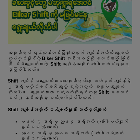
အခုဆိုရင် ရန်ကုန်တစ်မြို့လုံးအတွက် အချိန်အလိုက် ရွေးချယ်
လုပ်ကိုင်နိုင်တဲ့
Biker Shift
အစီအစဉ်ကို စတင်ထားပြီ ဖြစ်
ပြီး မိမိရွေးချယ်ထားတဲ့
Shift
အချိန်အတိုင်း အော်ဒါလက်ခံရယူရ
မှာဖြစ်ပါတယ်။
Shift
အချိန် မရွေးချယ်ထားရသေးဘူးဆိုရင်တော့ သတ်မှတ်အချိန်ရဲ့
၂ နာရီ မတိုင်ခင်အထိ ရွေးလို့ ရတဲ့အတွက် အခုပဲ ရွေးချယ်
လိုက်ပါ။ ရွေးချယ်ထားတာ ပယ်ဖျက်လိုရင်လည်း
Shift
မစတင်
ခင် ၂ နာရီအလိုမှာ ပယ်ဖျက်နိုင်ပါတယ်။
Shift အချိန်အလိုက် ပယ်ဖျက်နှုန်း သတ်မှတ်ချက်
မနက် ၇ နာရီ မှ ညနေ ၄ နာရီအထိ ( အော်ဒါပယ်ဖျက်
နှုန်း ၁၀ % အောက်)
ညနေ ၄ နာရီ မှ ညနေ ၈ နာရီအထိ ( အော်ဒါပယ်ဖျက်
နှုန်း ၁၅ % အောက်)