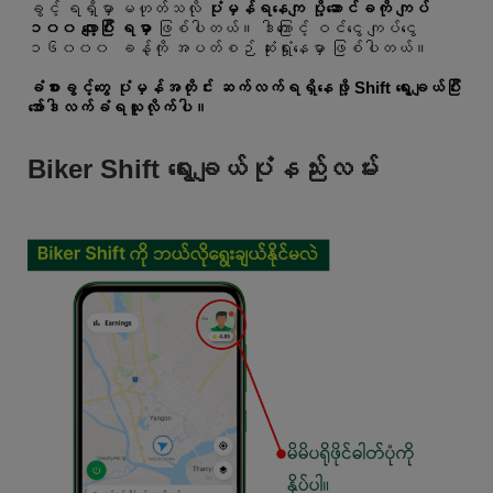
ခွင့် ရရှိမှာ မဟုတ်သလို
ပုံမှန်ရနေကျ ပို့ဆောင်ခကို ကျပ်
၁၀၀ လျော့ပြီး ရမှာ
ဖြစ်ပါတယ်။ ဒါကြောင့် ဝင်ငွေ ကျပ်ငွေ
၁၆၀၀၀ ခန့်ကို အပတ်စဉ် ဆုံးရှုံးနေမှာ ဖြစ်ပါတယ်။
ခံစားခွင့်တွေ ပုံမှန်အတိုင်း ဆက်လက်ရရှိနေဖို့ Shift ရွေးချယ်ပြီး
အော်ဒါလက်ခံရယူလိုက်ပါ။
Biker Shift ရွေးချယ်ပုံနည်းလမ်း