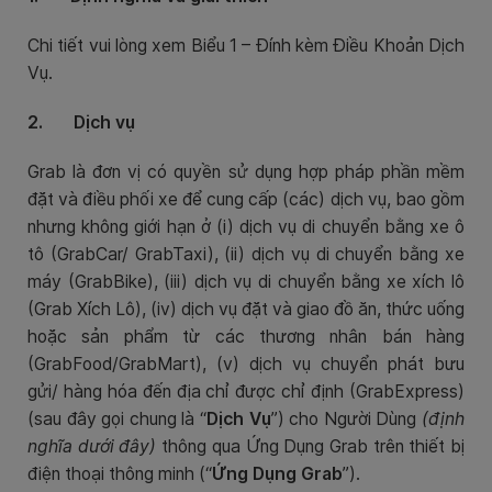
Chi tiết vui lòng xem Biểu 1 – Đính kèm Điều Khoản Dịch
Vụ.
2. Dịch vụ
Grab là đơn vị có quyền sử dụng hợp pháp phần mềm
đặt và điều phối xe để cung cấp (các) dịch vụ, bao gồm
nhưng không giới hạn ở (i) dịch vụ di chuyển bằng xe ô
tô (GrabCar/ GrabTaxi), (ii) dịch vụ di chuyển bằng xe
máy (GrabBike), (iii)
dịch vụ di chuyển bằng xe xích lô
(Grab Xích Lô), (iv)
dịch vụ đặt và giao đồ ăn, thức uống
hoặc sản phẩm từ các thương nhân bán hàng
(GrabFood/GrabMart), (v) dịch vụ chuyển phát bưu
gửi/ hàng hóa đến địa chỉ được chỉ định (GrabExpress)
(sau đây gọi chung là “
Dịch Vụ
”) cho Người Dùng
(định
nghĩa dưới đây)
thông qua Ứng Dụng Grab trên thiết bị
điện thoại thông minh (“
Ứng Dụng Grab
”).