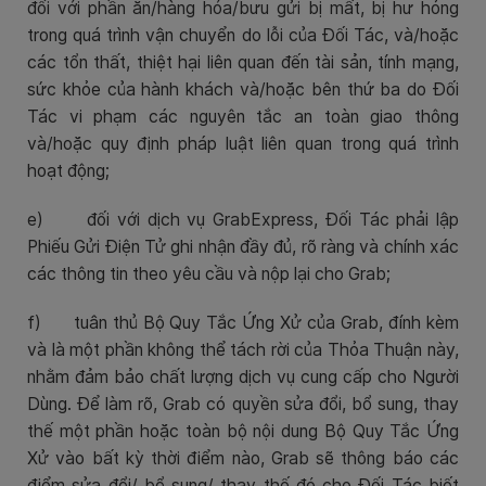
đối với phần ăn/hàng hóa/bưu gửi bị mất, bị hư hỏng
trong quá trình vận chuyển do lỗi của Đối Tác, và/hoặc
các tổn thất, thiệt hại liên quan đến tài sản, tính mạng,
sức khỏe của hành khách và/hoặc bên thứ ba do Đối
Tác vi phạm các nguyên tắc an toàn giao thông
và/hoặc quy định pháp luật liên quan trong quá trình
hoạt động;
e)
đối với dịch vụ GrabExpress, Đối Tác phải lập
Phiếu Gửi Điện Tử ghi nhận đầy đủ, rõ ràng và chính xác
các thông tin theo yêu cầu và nộp lại cho Grab;
f)
tuân thủ Bộ Quy Tắc Ứng Xử của Grab, đính kèm
và là một phần không thể tách rời của Thỏa Thuận này,
nhằm đảm bảo chất lượng dịch vụ cung cấp cho Người
Dùng. Để làm rõ, Grab có quyền sửa đổi, bổ sung, thay
thế một phần hoặc toàn bộ nội dung Bộ Quy Tắc Ứng
Xử vào bất kỳ thời điểm nào, Grab sẽ thông báo các
điểm sửa đổi/ bổ sung/ thay thế đó cho Đối Tác biết