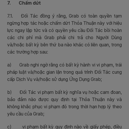
7. Chấm dứt
7.1. Đối Tác đồng ý rằng, Grab có toàn quyền tạm
ngừng hợp tác hoặc chấm dứt Thỏa Thuận này với hiệu
lực ngay lập tức và có quyền yêu cầu Đối Tác bồi hoàn
các chi phí mà Grab phải chi trả cho Người Dùng
và/hoặc bất kỳ bên thứ ba nào khác có liên quan, trong
các trường hợp sau:
a)
Grab nghi ngờ rằng có bất kỳ hành vi vi phạm, trái
pháp luật và/hoặc gian lận trong quá trình Đối Tác cung
cấp Dịch Vụ và/hoặc sử dụng Ứng Dụng Grab;
b)
Đối Tác vi phạm bất kỳ nghĩa vụ hoặc cam đoan,
bảo đảm nào được quy định tại Thỏa Thuận này và
không khắc phục vi phạm đó trong thời hạn hợp lý theo
yêu cầu của Grab;
c)
vi phạm bất kỳ quy định nào về giấy phép, điều