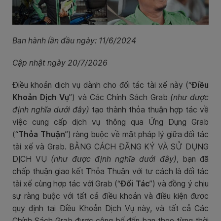
Ban hành lần đầu ngày:
11/6/2024
Cập nhật ngày 20/7/2026
Điều khoản dịch vụ dành cho đối tác tài xế này (“
Điều
Khoản Dịch Vụ
”) và Các Chính Sách Grab
(như được
định nghĩa dưới đây)
tạo thành thỏa thuận hợp tác về
việc cung cấp dịch vụ thông qua Ứng Dụng Grab
(“
Thỏa Thuận
”) ràng buộc về mặt pháp lý giữa đối tác
tài xế và Grab. BẰNG CÁCH ĐĂNG KÝ VÀ SỬ DỤNG
DỊCH VỤ
(như được định nghĩa dưới đây)
, bạn đã
chấp thuận giao kết Thỏa Thuận với tư cách là đối tác
tài xế cùng hợp tác với Grab (“
Đối Tác
”) và đồng ý chịu
sự ràng buộc với tất cả điều khoản và điều kiện được
quy định tại Điều Khoản Dịch Vụ này, và tất cả Các
Chính Sách Grab được công bố đến bạn theo từng thời