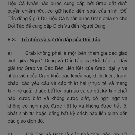
Liệu Cá Nhân nào được cung cấp bởi Grab đặt dưới
quyền chiếm hữu, coi giữ hoặc kiểm soát của mình. Đối
Tác đồng ý giữ Dữ Liệu Cá Nhân được Grab chia sẻ cho
Đối Tác để cung cấp Dịch Vụ đến Người Dùng.
8.3.
Tổ chức và sự độc lập của Đối Tác
a)
Grab không phải là một bên tham gia các giao
dịch giữa Người Dùng và Đối Tác, và Đối Tác tại đây
giải trừ Grab và Các Bên Liên Kết của Grab, đại lý và
nhân viên của Grab khỏi các khiếu nại, khiếu kiện, tranh
chấp, các yêu cầu và các thiệt hại (thực tế và mang
tính hệ quả) thuộc bất kỳ loại nào và có bất kỳ tính chất
nào, được biết và không được biết, có nghi ngờ và
không có nghi ngờ, được tiết lộ và không được tiết lộ,
phát sinh từ hoặc bằng bất kỳ cách nào liên quan đến
các giao dịch đó.
b)
Đối Tác và Grab là các nhà thầu độc lập, và