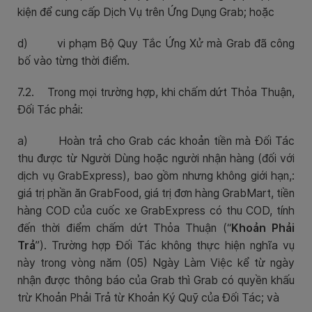
kiện để cung cấp Dịch Vụ trên Ứng Dụng Grab; hoặc
d)
vi phạm Bộ Quy Tắc Ứng Xử mà Grab đã công
bố vào từng thời điểm.
7.2. Trong mọi trường hợp, khi chấm dứt Thỏa Thuận,
Đối Tác phải:
a)
Hoàn trả cho Grab các khoản tiền mà Đối Tác
thu được từ Người Dùng hoặc người nhận hàng (đối với
dịch vụ GrabExpress), bao gồm nhưng không giới hạn,:
giá trị phần ăn GrabFood, giá trị đơn hàng GrabMart, tiền
hàng COD của cuốc xe GrabExpress có thu COD, tính
đến thời điểm chấm dứt Thỏa Thuận (“
Khoản Phải
Trả
”). Trường hợp Đối Tác không thực hiện nghĩa vụ
này trong vòng năm (05) Ngày Làm Việc kể từ ngày
nhận được thông báo của Grab thì Grab có quyền khấu
trừ Khoản Phải Trả từ Khoản Ký Quỹ của Đối Tác; và