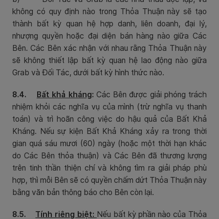
không có quy định nào trong Thỏa Thuận này sẽ tạo
thành bất kỳ quan hệ hợp danh, liên doanh, đại lý,
nhượng quyền hoặc đại diện bán hàng nào giữa Các
Bên. Các Bên xác nhận với nhau rằng Thỏa Thuận này
sẽ không thiết lập bất kỳ quan hệ lao động nào giữa
Grab và Đối Tác, dưới bất kỳ hình thức nào.
8.4.
Bất khả kháng
:
Các Bên được giải phóng trách
nhiệm khỏi các nghĩa vụ của mình (trừ nghĩa vụ thanh
toán) và trì hoãn công việc do hậu quả của Bất Khả
Kháng. Nếu sự kiện Bất Khả Kháng xảy ra trong thời
gian quá sáu mươi (60) ngày (hoặc một thời hạn khác
do Các Bên thỏa thuận) và Các Bên đã thương lượng
trên tinh thần thiện chí và không tìm ra giải pháp phù
hợp, thì mỗi Bên sẽ có quyền chấm dứt Thỏa Thuận này
bằng văn bản thông báo cho Bên còn lại.
8.5.
Tính riêng biệt:
Nếu bất kỳ phần nào của Thỏa