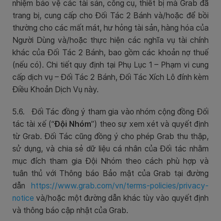
nhiệm bảo vệ các tài sản, công cụ, thiết bị mà Grab đã
trang bị, cung cấp cho Đối Tác 2 Bánh và/hoặc để bồi
thường cho các mất mát, hư hỏng tài sản, hàng hóa của
Người Dùng và/hoặc thực hiện các nghĩa vụ tài chính
khác của Đối Tác 2 Bánh, bao gồm các khoản nợ thuế
(nếu có). Chi tiết quy định tại Phụ Lục 1 – Phạm vi cung
cấp dịch vụ – Đối Tác 2 Bánh, Đối Tác Xích Lô đính kèm
Điều Khoản Dịch Vụ này.
5.6. Đối Tác đồng ý tham gia vào nhóm cộng đồng Đối
tác tài xế (“
Đội Nhóm
”) theo sự xem xét và quyết định
từ Grab. Đối Tác cũng đồng ý cho phép Grab thu thập,
sử dụng, và chia sẻ dữ liệu cá nhân của Đối tác nhằm
mục đích tham gia Đội Nhóm theo cách phù hợp và
tuân thủ với Thông báo Bảo mật của Grab tại đường
dẫn
https://www.grab.com/vn/terms-policies/privacy-
notice
và/hoặc một đường dẫn khác tùy vào quyết định
và thông báo cập nhật của Grab.