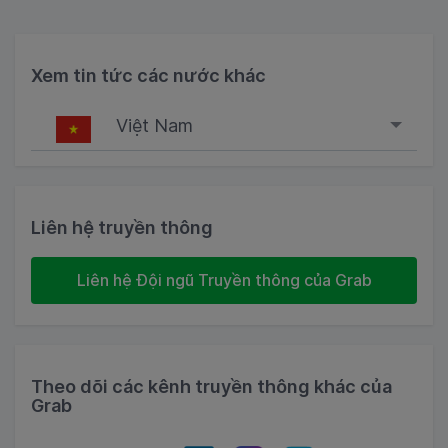
Xem tin tức các nước khác
Việt Nam
Singapore
Malaysia
Liên hệ truyền thông
Indonesia
Liên hệ Đội ngũ Truyền thông của Grab
Thailand
Philippines
Theo dõi các kênh truyền thông khác của
Vietnam
Grab
Myanmar