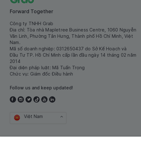
Forward Together
Công ty TNHH Grab
Địa chỉ: Tòa nhà Mapletree Business Centre, 1060 Nguyễn
Văn Linh, Phường Tân Hưng, Thành phố Hồ Chí Minh, Việt
Nam.
Mã số doanh nghiệp: 0312650437 do Sở Kế Hoạch và
Đầu Tư TP. Hồ Chí Minh cấp lần đầu ngày 14 tháng 02 năm
2014
Đại diện pháp luật: Mã Tuấn Trọng
Chức vụ: Giám đốc Điều hành
Follow us and keep updated!
Việt Nam