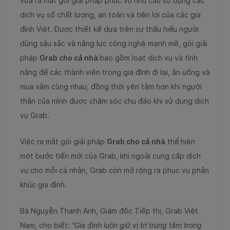
vừa ra mắt gói giải pháp phục vụ nhu cầu sử dụng các
dịch vụ số chất lượng, an toàn và tiện lợi của các gia
đình Việt. Được thiết kế dựa trên sự thấu hiểu người
dùng sâu sắc và năng lực công nghệ mạnh mẽ, gói giải
pháp
Grab cho cả nhà
bao gồm loạt dịch vụ và tính
năng để các thành viên trong gia đình đi lại, ăn uống và
mua sắm cùng nhau, đồng thời yên tâm hơn khi người
thân của mình được chăm sóc chu đáo khi sử dụng dịch
vụ Grab.
Việc ra mắt gói giải pháp
Grab cho cả nhà
thể hiện
một bước tiến mới của Grab, khi ngoài cung cấp dịch
vụ cho mỗi cá nhân, Grab còn mở rộng ra phục vụ phân
khúc gia đình.
Bà Nguyễn Thanh Anh, Giám đốc Tiếp thị, Grab Việt
Nam, cho biết:
“Gia đình luôn giữ vị trí trung tâm trong