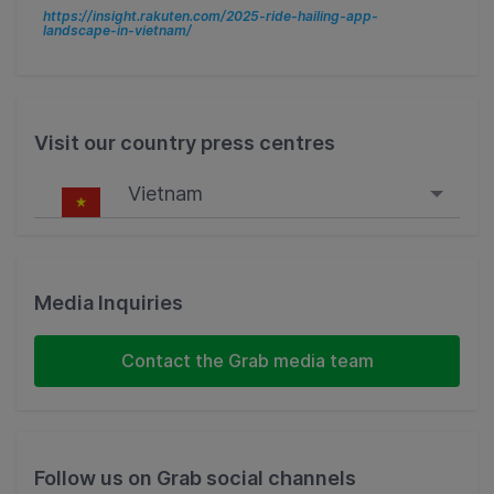
https://insight.rakuten.com/2025-ride-hailing-app-
landscape-in-vietnam/
Visit our country press centres
Vietnam
Singapore
Malaysia
Media Inquiries
Indonesia
Contact the Grab media team
Thailand
Philippines
Follow us on Grab social channels