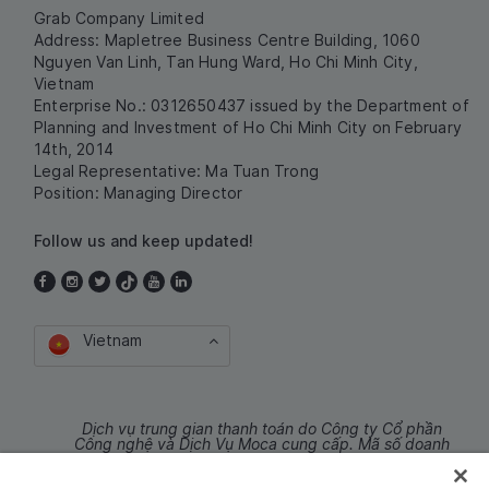
Grab Company Limited
Address: Mapletree Business Centre Building, 1060
Nguyen Van Linh, Tan Hung Ward, Ho Chi Minh City,
Vietnam
Enterprise No.: 0312650437 issued by the Department of
Planning and Investment of Ho Chi Minh City on February
14th, 2014
Legal Representative: Ma Tuan Trong
Position: Managing Director
Follow us and keep updated!
Vietnam
Dịch vụ trung gian thanh toán do Công ty Cổ phần
Công nghệ và Dịch Vụ Moca cung cấp. Mã số doanh
nghiệp: 0106254974