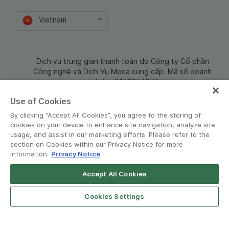
Vietnam
Dịch vụ trung gian thanh toán do Công ty Cổ phần
Công nghệ và Dịch Vụ Moca cung cấp. Mã số doanh
nghiệp: 0106254974
Use of Cookies
By clicking “Accept All Cookies”, you agree to the storing of
cookies on your device to enhance site navigation, analyze site
usage, and assist in our marketing efforts. Please refer to the
section on Cookies within our Privacy Notice for more
information.
Privacy Notice
Terms and Policies
•
Privacy Notice
Accept All Cookies
© Grab 2010 - 2026
Cookies Settings