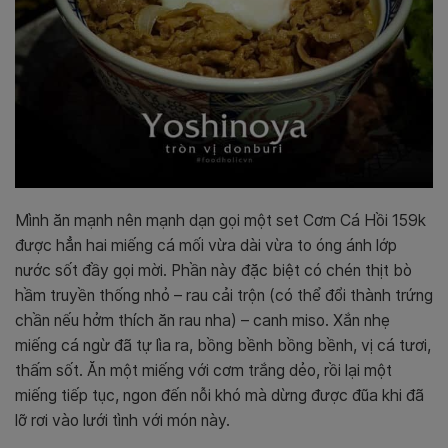
Mình ăn mạnh nên mạnh dạn gọi một set Cơm Cá Hồi 159k
được hẳn hai miếng cá mối vừa dài vừa to óng ánh lớp
nước sốt đầy gọi mời. Phần này đặc biệt có chén thịt bò
hầm truyền thống nhỏ – rau cải trộn (có thể đổi thành trứng
chần nếu hởm thích ăn rau nha) – canh miso. Xắn nhẹ
miếng cá ngừ đã tự lìa ra, bồng bềnh bồng bềnh, vị cá tươi,
thấm sốt. Ăn một miếng với cơm trắng dẻo, rồi lại một
miếng tiếp tục, ngon đến nỗi khó mà dừng được đũa khi đã
lỡ rơi vào lưới tình với món này.