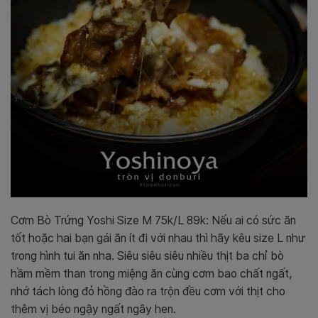
Cơm Bò Trứng Yoshi Size M 75k/L 89k: Nếu ai có sức ăn
tốt hoặc hai bạn gái ăn ít đi với nhau thì hãy kêu size L như
trong hình tui ăn nha. Siêu siêu siêu nhiều thịt ba chỉ bò
hầm mềm than trong miệng ăn cùng cơm bao chất ngất,
nhớ tách lòng đỏ hồng đào ra trộn đều cơm với thịt cho
thêm vị béo ngậy ngất ngây hen.