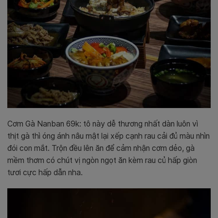
Cơm Gà Nanban 69k: tô này dễ thương nhất dàn luôn vì
thịt gà thì óng ánh nâu mật lại xếp cạnh rau cải đủ màu nhìn
đói con mắt. Trộn đều lên ăn để cảm nhận cơm dẻo, gà
mềm thơm có chút vị ngòn ngọt ăn kèm rau củ hấp giòn
tươi cực hấp dẫn nha.