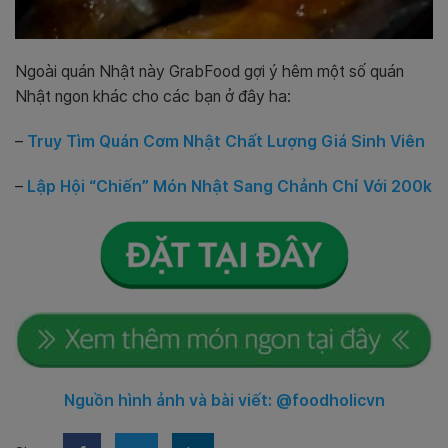
Ngoài quán Nhật này GrabFood gợi ý hêm một số quán
Nhật ngon khác cho các bạn ở đây ha:
–
Truy Tìm Quán Cơm Nhật Chất Lượng Giá Sinh Viên
–
Lập Hội “Chiến” Món Nhật Sang Chảnh Chỉ Với 200k
Nguồn hình ảnh và bài viết: @foodholicvn