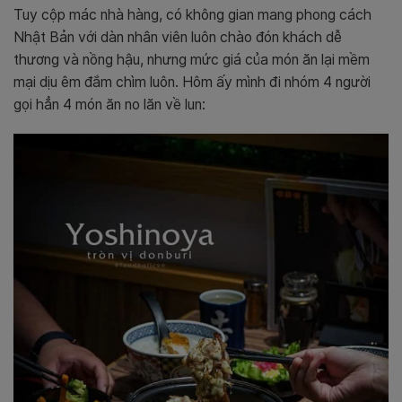
Tuy cộp mác nhà hàng, có không gian mang phong cách
Nhật Bản với dàn nhân viên luôn chào đón khách dễ
thương và nồng hậu, nhưng mức giá của món ăn lại mềm
mại dịu êm đắm chìm luôn. Hôm ấy mình đi nhóm 4 người
gọi hẳn 4 món ăn no lăn về lun: