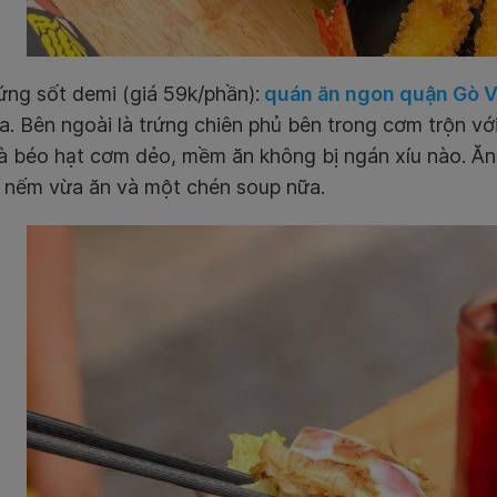
ng sốt demi (giá 59k/phần):
quán ăn ngon quận Gò 
a. Bên ngoài là trứng chiên phủ bên trong cơm trộn với
à béo hạt cơm dẻo, mềm ăn không bị ngán xíu nào. Ăn 
 nếm vừa ăn và một chén soup nữa.