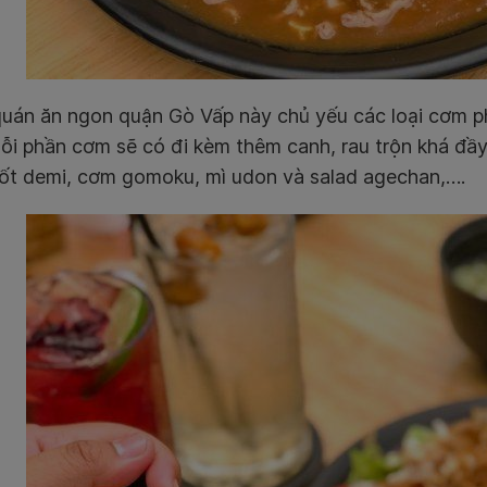
uán ăn ngon quận Gò Vấp này chủ yếu các loại cơm ph
i phần cơm sẽ có đi kèm thêm canh, rau trộn khá đầy
sốt demi, cơm gomoku, mì udon và salad agechan,….