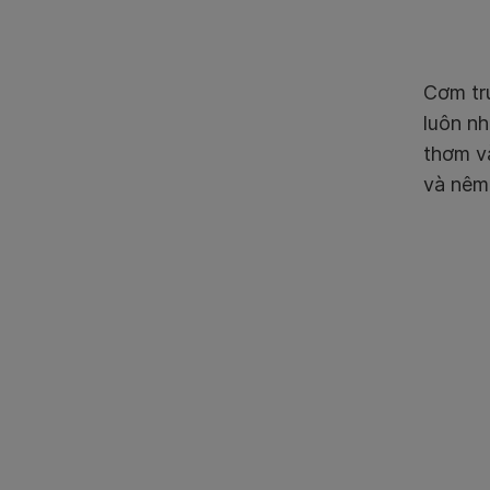
Cơm trứ
luôn nh
thơm v
và nêm