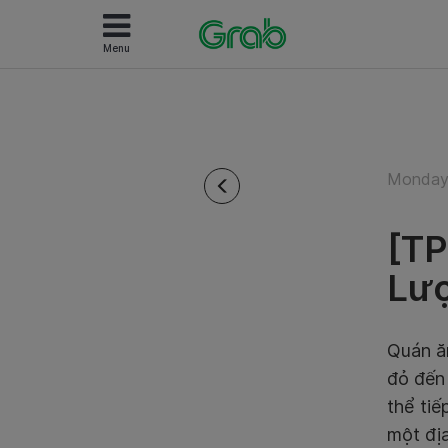
Menu
Monday 
[TP
Lượ
Quán ăn
đỏ đến 
thể ti
một địa