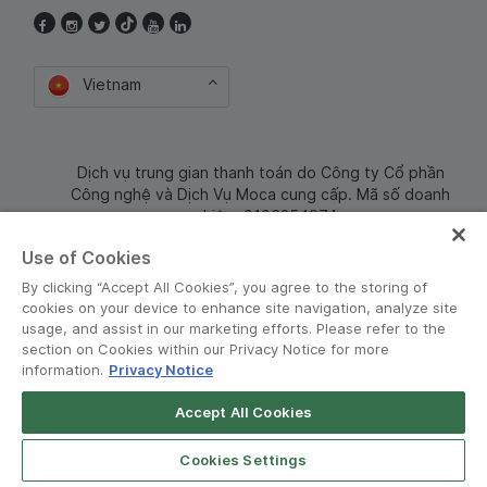
Vietnam
Dịch vụ trung gian thanh toán do Công ty Cổ phần
Công nghệ và Dịch Vụ Moca cung cấp. Mã số doanh
nghiệp: 0106254974
Use of Cookies
By clicking “Accept All Cookies”, you agree to the storing of
cookies on your device to enhance site navigation, analyze site
usage, and assist in our marketing efforts. Please refer to the
section on Cookies within our Privacy Notice for more
information.
Privacy Notice
Terms and Policies
•
Privacy Notice
Accept All Cookies
Grab for Android
© Grab 2010 - 2026
Open App
4.8
Cookies Settings