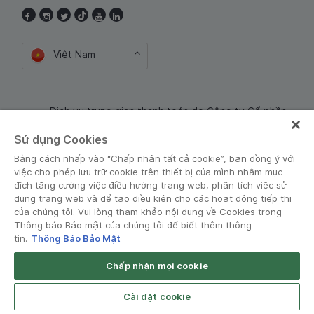
Việt Nam
Dịch vụ trung gian thanh toán do Công ty Cổ phần
Công nghệ và Dịch Vụ Moca cung cấp. Mã số doanh
Sử dụng Cookies
nghiệp: 0106254974
Bằng cách nhấp vào “Chấp nhận tất cả cookie”, bạn đồng ý với
việc cho phép lưu trữ cookie trên thiết bị của mình nhằm mục
đích tăng cường việc điều hướng trang web, phân tích việc sử
dụng trang web và để tạo điều kiện cho các hoạt động tiếp thị
của chúng tôi. Vui lòng tham khảo nội dung về Cookies trong
Thông báo Bảo mật của chúng tôi để biết thêm thông
tin.
Thông Báo Bảo Mật
Điều khoản và Chính sách
•
Thông báo Bảo mật
Chấp nhận mọi cookie
Grab for Android
© Grab 2010 - 2026
Open App
4.8
Cài đặt cookie