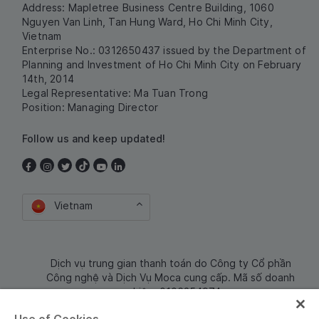
Address: Mapletree Business Centre Building, 1060
Nguyen Van Linh, Tan Hung Ward, Ho Chi Minh City,
Vietnam
Enterprise No.: 0312650437 issued by the Department of
Planning and Investment of Ho Chi Minh City on February
14th, 2014
Legal Representative: Ma Tuan Trong
Position: Managing Director
Follow us and keep updated!
Vietnam
Dịch vụ trung gian thanh toán do Công ty Cổ phần
Công nghệ và Dịch Vụ Moca cung cấp. Mã số doanh
nghiệp: 0106254974