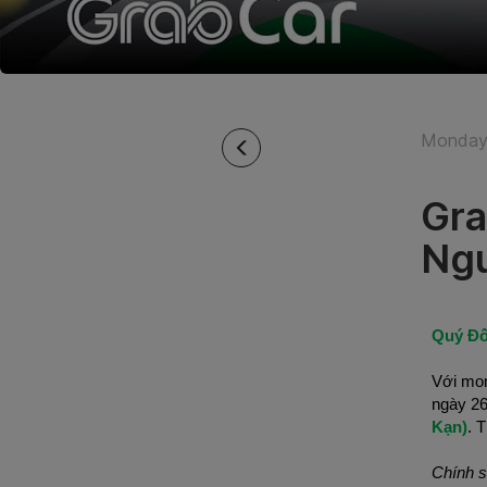
Monday 
Gra
Ng
Quý Đố
Với mon
ngày 26
Kạn)
. 
Chính s