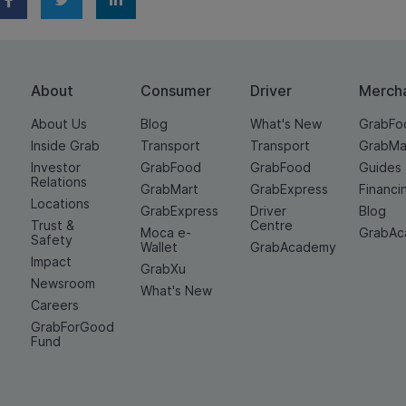
About
Consumer
Driver
Merch
About Us
Blog
What's New
GrabFo
Inside Grab
Transport
Transport
GrabMa
Investor
GrabFood
GrabFood
Guides
Relations
GrabMart
GrabExpress
Financi
Locations
GrabExpress
Driver
Blog
Trust &
Centre
Moca e-
GrabA
Safety
Wallet
GrabAcademy
Impact
GrabXu
Newsroom
What's New
Careers
GrabForGood
Fund