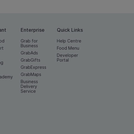
ant
Enterprise
Quick Links
od
Grab for
Help Centre
Business
rt
Food Menu
GrabAds
Developer
GrabGifts
Portal
ng
GrabExpress
GrabMaps
cademy
Business
Delivery
Service