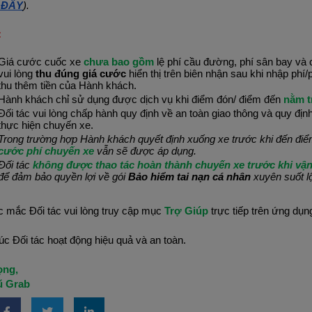
 ĐÂY
).
:
Giá cước cuốc xe 
chưa bao gồm
 lệ phí cầu đường, phí sân bay và c
vui lòng 
thu đúng giá cước
 hiển thị trên biên nhận sau khi nhập phí/
thu thêm tiền của Hành khách.
Hành khách chỉ sử dụng được dịch vụ khi điểm đón/ điểm đến
 nằm t
Đối tác vui lòng chấp hành quy định về an toàn giao thông và quy định
thực hiện chuyến xe.
Trong trường hợp Hành khách quyết định xuống xe trước khi đến điểm
cước phí chuyến xe
 vẫn sẽ được áp dụng.
Đối tác 
không được thao tác hoàn thành chuyến xe trước khi vậ
để đảm bảo quyền lợi về gói 
Bảo hiểm tai nạn cá nhân
 xuyên suốt l
c mắc Đối tác vui lòng truy cập mục 
Trợ Giúp 
trực tiếp trên ứng dụ
c Đối tác hoạt động hiệu quả và an toàn.
ọng,
ũ Grab