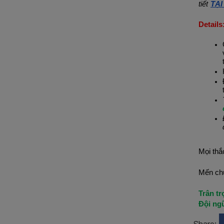
tiết
TẠI
Details
Mọi thắ
Mến chú
Trân tr
Đội ng