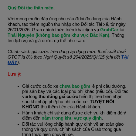
Quý Đối tác thân mến,
Với mong muốn đáp ứng nhu cầu đi lại đa dạng của Hành 
khách, tạo thêm nguồn thu nhập cho Đối tác Tài xế, từ ngày 
26/01/2026, Grab chính thức triển khai dịch vụ
 GrabCar
tại 
Thái Nguyên (không bao gồm khu vực Bắc Kạn)
. Thông 
tin dịch vụ và giá cước cụ thể như sau:
Chính sách giá cước trên đang áp dụng mức thuế suất thuế 
GTGT là 8% theo Nghị Quyết số 204/2025/QH15 (chi tiết
TẠI 
ĐÂY
).
Lưu ý:
Giá cước cuốc xe 
chưa bao gồm
 lệ phí cầu đường, 
phí sân bay và các loại phụ phí khác (nếu có). Đối tác 
vui lòng 
thu đúng giá cước
 hiển thị trên biên nhận 
sau khi nhập phí/phụ phí cuốc xe. 
TUYỆT ĐỐI 
KHÔNG
 thu thêm tiền của Hành khách.
Hành khách chỉ sử dụng được dịch vụ khi điểm đón/ 
điểm đến
 nằm trong khu vực quy định
.
Đối tác vui lòng chấp hành quy định về an toàn giao 
thông và quy định, chính sách của Grab trong quá 
trình thực hiện chuyến xe.