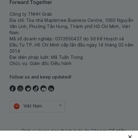
Forward Together
Công ty TNHH Grab
Địa chỉ: Tòa nhà Mapletree Business Centre, 1060 Nguyễn
Văn Linh, Phường Tân Hưng, Thành phố Hồ Chí Minh, Việt
Nam.
Mã số doanh nghiệp: 0312650437 do Sở Kế Hoạch và
Đầu Tư TP. Hồ Chí Minh cấp lần đầu ngày 14 tháng 02 năm
2014
Đại diện pháp luật: Mã Tuấn Trọng
Chức vụ: Giám đốc Điều hành
Follow us and keep updated!
Việt Nam
Dịch vụ trung gian thanh toán do Công ty Cổ phần
Công nghệ và Dịch Vụ Moca cung cấp. Mã số doanh