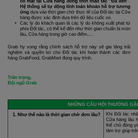
có mặt tại Cửa hàng
 đồng thời thao tác “Đã đến”
. 
Hệ thống sẽ
tự động tính toán khoản hỗ trợ tương 
ứng
 dựa vào thời gian chờ thực tế của Đối tác tại Cửa 
hàng được xác định dựa trên dữ liệu cuốc xe. 
Các lý do khách quan là các lý do không xuất phát từ 
phía Đối tác, có thể kể đến như thời gian chuẩn bị món 
lâu, Cửa hàng trong giờ cao điểm,…
Grab hy vọng rằng chính sách hỗ trợ này sẽ gia tăng trải 
nghiệm và quyền lợi cho Đối tác khi hoàn thành các đơn 
hàng GrabFood, GrabMart đúng quy trình.
Trân trọng,
Đội ngũ Grab
NHỮNG CÂU HỎI THƯỜNG GẶ
Khi Đối tác nhậ
Như thế nào là thời gian chờ đơn lâu?
Cửa hàng lâu h
thể chủ động yê
tâm trợ giúp tr