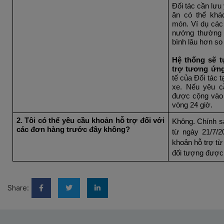
Đối tác cần lưu
ăn có thể khá
món. Ví dụ các
nướng thường c
bình lâu hơn so
Hệ thống sẽ
t
trợ tương ứn
tế của Đối tác 
xe. Nếu yêu c
được cộng vào V
vòng 24 giờ.
2. Tôi có thể yêu cầu khoản hỗ trợ đối với 
Không. Chính sá
các đơn hàng trước đây không?
từ ngày 21/7/2
khoản hỗ trợ từ 
đối tượng được
Share: