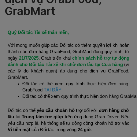
GrabMart
Quý Đối tác Tài xế thân mến,
Với mong muốn giúp các Đối tác có thêm quyền lợi khi hoàn 
thành các đơn hàng GrabFood, GrabMart đúng quy trình, từ 
ngày 
21/7/2025
, Grab triển khai 
chính sách
hỗ trợ tự động 
dành cho Đối tác Tài xế khi chờ đơn lâu tại Cửa hàng 
(vì 
các lý do khách quan) áp dụng cho dịch vụ GrabFood, 
GrabMart.
Đối tác có thể xem q
uy trình thực hiện đơn hàng 
GrabFood
TẠI ĐÂY
Đối tác có thể xem q
uy trình thực hiện đơn hàng GrabMar
Đối tác có thể 
yêu cầu khoản hỗ trợ
 đối với 
đơn hàng chờ 
lâu
 tại 
Trung tâm trợ giúp
 trên ứng dụng Grab Driver. Nếu 
yêu cầu hợp lệ, hệ thống sẽ tự động cộng khoản hỗ trợ vào 
Ví tiền mặt 
của Đối tác trong vòng 
24 giờ
.