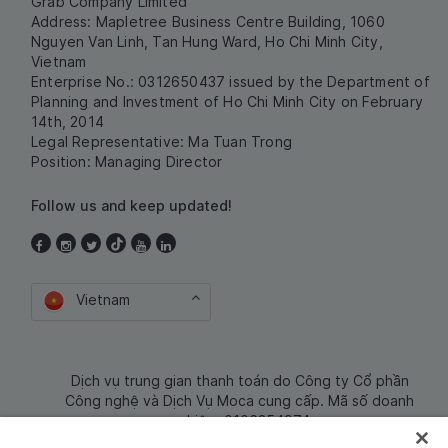
Grab Company Limited
Address: Mapletree Business Centre Building, 1060
Nguyen Van Linh, Tan Hung Ward, Ho Chi Minh City,
Vietnam
Enterprise No.: 0312650437 issued by the Department of
Planning and Investment of Ho Chi Minh City on February
14th, 2014
Legal Representative: Ma Tuan Trong
Position: Managing Director
Follow us and keep updated!
Vietnam
Dịch vụ trung gian thanh toán do Công ty Cổ phần
Công nghệ và Dịch Vụ Moca cung cấp. Mã số doanh
nghiệp: 0106254974