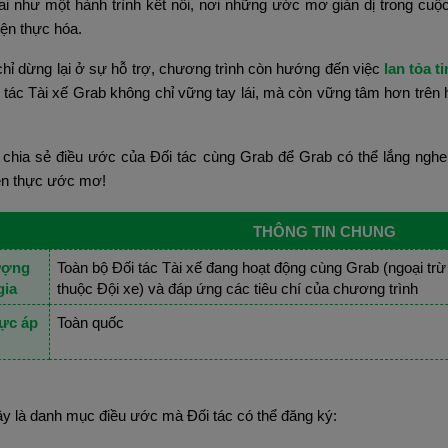
hai như một hành trình kết nối, nơi những ước mơ giản dị trong cuộ
ện thực hóa.
hỉ dừng lại ở sự hỗ trợ, chương trình còn hướng đến việc
 lan tỏa 
 tác Tài xế Grab không chỉ vững tay lái, mà còn vững tâm hơn trên h
 chia sẻ điều ước của Đối tác cùng Grab để Grab có thể lắng nghe 
iện thực ước mơ!
THÔNG TIN CHUNG
ượng 
Toàn bộ Đối tác Tài xế đang hoạt động cùng Grab (ngoại trừ 
gia
thuộc Đội xe) và đáp ứng các tiêu chí của chương trình
ực áp 
Toàn quốc
y là danh mục điều ước mà Đối tác có thể đăng ký: