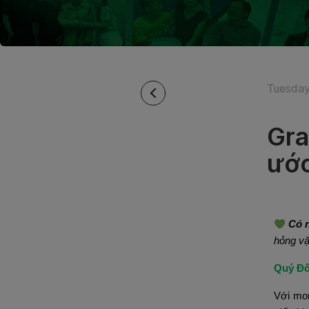
Tuesday
Gra
ướ
Có n
hỏng vặ
Quý Đố
Với mon