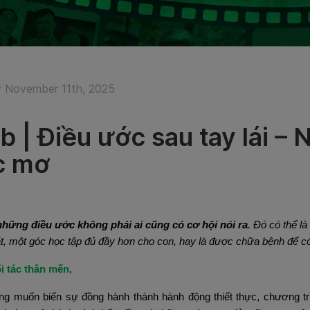
 November 11th, 2025
b | Điều ước sau tay lái – 
c mơ
hững điều ước không phải ai cũng có cơ hội nói ra
. Đó có thể l
t, một góc học tập đủ đầy hơn cho con, hay là được chữa bệnh để có 
i tác thân mến,
g muốn biến sự đồng hành thành hành động thiết thực, chương tr