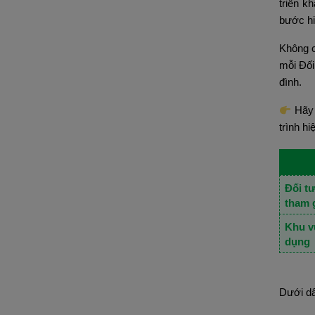
triển k
bước hi
Không c
mỗi Đối
đình.
 Hãy
trình h
Đối t
tham 
Khu v
dụng
Dưới dâ