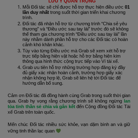
LƯU Ý QUAN TRỌNG 
Mỗi Đối tác sẽ chỉ được hỗ trợ thực hiện điều ước 
01 
lần duy nhất 
trong suốt thời gian triển khai chương 
trình.
Đối tác đã nhận hỗ trợ từ chương trình “Chia sẻ yêu 
thương” và “Điều ước sau tay lái” trước đó sẽ không 
thể tham gia chương trình “Điều ước sau tay lái” lần 
này nhằm dành phần hỗ trợ cho các Đối tác có hoàn 
cảnh khó khăn khác. 
Tùy vào từng Điều ước mà Grab sẽ xem xét hỗ trợ 
trực tiếp bằng hiện vật hoặc hỗ trợ bằng hiện kim 
thông qua hình thức cộng trực tiếp vào Ví tài xế.
Grab ưu tiên hỗ trợ những trường hợp đăng ký đầy 
đủ giấy xác nhận hoàn cảnh, trường hợp giấy xác 
nhận không hợp lệ, Grab sẽ liên hệ tới Đối tác để 
hướng dẫn bổ sung.
Cảm ơn Đối tác đã đồng hành cùng Grab trong suốt thời gian 
qua. Grab hy vọng rằng chương trình sẽ không ngừng
 lan 
tỏa tinh thần sẻ chia và gắn kết
 đến Cộng đồng Đối tác Tài 
xế Grab trên toàn quốc.
Mến chúc Đối tác nhiều sức khỏe, vạn dặm bình an và giữ 
vững tinh thần lạc quan 