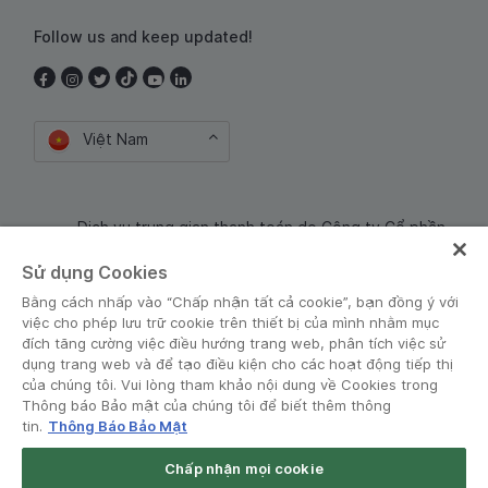
Follow us and keep updated!
Việt Nam
Dịch vụ trung gian thanh toán do Công ty Cổ phần
Công nghệ và Dịch Vụ Moca cung cấp. Mã số doanh
Sử dụng Cookies
nghiệp: 0106254974
Bằng cách nhấp vào “Chấp nhận tất cả cookie”, bạn đồng ý với
việc cho phép lưu trữ cookie trên thiết bị của mình nhằm mục
đích tăng cường việc điều hướng trang web, phân tích việc sử
dụng trang web và để tạo điều kiện cho các hoạt động tiếp thị
của chúng tôi. Vui lòng tham khảo nội dung về Cookies trong
Thông báo Bảo mật của chúng tôi để biết thêm thông
tin.
Thông Báo Bảo Mật
Điều khoản và Chính sách
•
Thông báo Bảo mật
Chấp nhận mọi cookie