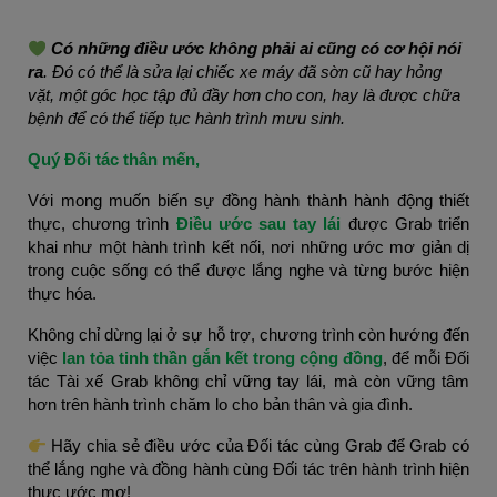
Có những điều ước không phải ai cũng có cơ hội nói 
ra
. Đó có thể là sửa lại chiếc xe máy đã sờn cũ hay hỏng 
vặt, một góc học tập đủ đầy hơn cho con, hay là được chữa 
bệnh để có thể tiếp tục hành trình mưu sinh.
Quý Đối tác thân mến,
Với mong muốn biến sự đồng hành thành hành động thiết 
thực, chương trình
Điều ước sau tay lái 
được Grab triển 
khai như một hành trình kết nối, nơi những ước mơ giản dị 
trong cuộc sống có thể được lắng nghe và từng bước hiện 
thực hóa.
Không chỉ dừng lại ở sự hỗ trợ, chương trình còn hướng đến 
việc
 lan tỏa tinh thần gắn kết trong cộng đồng
, để mỗi Đối 
tác Tài xế Grab không chỉ vững tay lái, mà còn vững tâm 
hơn trên hành trình chăm lo cho bản thân và gia đình.
 Hãy chia sẻ điều ước của Đối tác cùng Grab để Grab có 
thể lắng nghe và đồng hành cùng Đối tác trên hành trình hiện 
thực ước mơ!