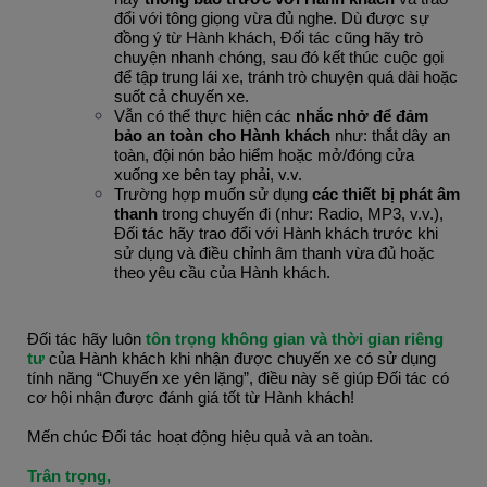
đổi với tông giọng vừa đủ nghe. Dù được sự 
đồng ý từ Hành khách, Đối tác cũng hãy trò 
chuyện nhanh chóng, sau đó kết thúc cuộc gọi 
để tập trung lái xe, tránh trò chuyện quá dài hoặc 
suốt cả chuyến xe.
Vẫn có thể thực hiện các 
nhắc nhở để đảm 
bảo an toàn cho Hành khách
 như: thắt dây an 
toàn, đội nón bảo hiểm hoặc mở/đóng cửa 
xuống xe bên tay phải, v.v.
Trường hợp muốn sử dụng
các thiết bị phát âm
thanh
trong chuyến đi (như: Radio, MP3, v.v.),
Đối tác hãy trao đổi với Hành khách trước khi
sử dụng và điều chỉnh âm thanh vừa đủ hoặc
theo yêu cầu của Hành khách.
Đối tác hãy luôn 
tôn trọng không gian và thời gian riêng 
tư
 của Hành khách khi nhận được chuyến xe có sử dụng 
tính năng “Chuyến xe yên lặng”, điều này sẽ giúp Đối tác có 
cơ hội nhận được đánh giá tốt từ Hành khách!
Mến chúc Đối tác hoạt động hiệu quả và an toàn.
Trân trọng,