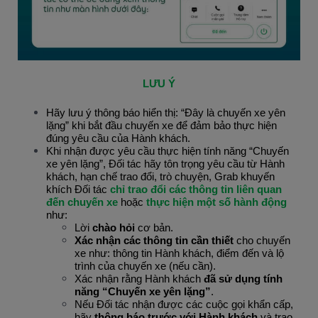
LƯU Ý
Hãy lưu ý thông báo hiển thị: “Đây là chuyến xe yên 
lặng” khi bắt đầu chuyến xe để đảm bảo thực hiện 
đúng yêu cầu của Hành khách.
Khi nhận được yêu cầu thực hiện tính năng “Chuyến 
xe yên lặng”, Đối tác hãy tôn trọng yêu cầu từ Hành 
khách, hạn chế trao đổi, trò chuyện, Grab khuyến 
khích Đối tác
 chỉ trao đổi các thông tin liên quan 
đến chuyến xe
 hoặc
 thực hiện một số hành động
như:
Lời 
chào hỏi 
cơ bản.
Xác nhận các thông tin cần thiết 
cho chuyến 
xe như: thông tin Hành khách, điểm đến và lộ 
trình của chuyến xe (nếu cần).
Xác nhận rằng Hành khách 
đã sử dụng tính 
năng “Chuyến xe yên lặng”
.
Nếu Đối tác nhận được các cuộc gọi khẩn cấp, 
hãy
 thông báo trước với Hành khách
 và trao 