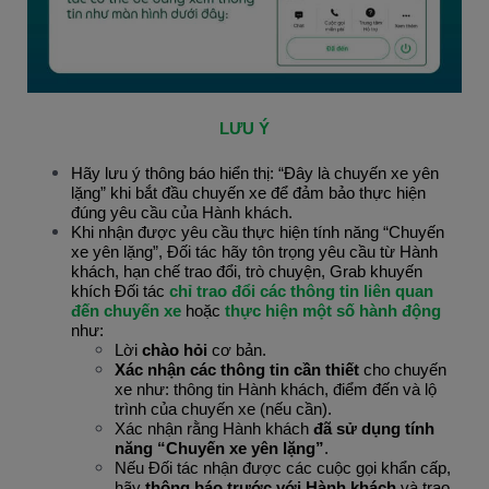
LƯU Ý
Hãy lưu ý thông báo hiển thị: “Đây là chuyến xe yên 
lặng” khi bắt đầu chuyến xe để đảm bảo thực hiện 
đúng yêu cầu của Hành khách.
Khi nhận được yêu cầu thực hiện tính năng “Chuyến 
xe yên lặng”, Đối tác hãy tôn trọng yêu cầu từ Hành 
khách, hạn chế trao đổi, trò chuyện, Grab khuyến 
khích Đối tác
 chỉ trao đổi các thông tin liên quan 
đến chuyến xe
 hoặc
 thực hiện một số hành động
như:
Lời 
chào hỏi 
cơ bản.
Xác nhận các thông tin cần thiết 
cho chuyến 
xe như: thông tin Hành khách, điểm đến và lộ 
trình của chuyến xe (nếu cần).
Xác nhận rằng Hành khách 
đã sử dụng tính 
năng “Chuyến xe yên lặng”
.
Nếu Đối tác nhận được các cuộc gọi khẩn cấp, 
hãy
 thông báo trước với Hành khách
 và trao 