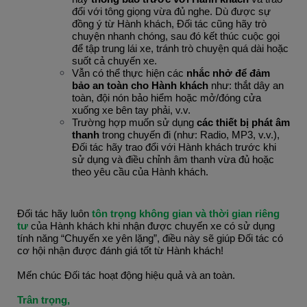
đổi với tông giọng vừa đủ nghe. Dù được sự 
đồng ý từ Hành khách, Đối tác cũng hãy trò 
chuyện nhanh chóng, sau đó kết thúc cuộc gọi 
để tập trung lái xe, tránh trò chuyện quá dài hoặc 
suốt cả chuyến xe.
Vẫn có thể thực hiện các 
nhắc nhở để đảm 
bảo an toàn cho Hành khách
 như: thắt dây an 
toàn, đội nón bảo hiểm hoặc mở/đóng cửa 
xuống xe bên tay phải, v.v.
Trường hợp muốn sử dụng
các thiết bị phát âm
thanh
trong chuyến đi (như: Radio, MP3, v.v.),
Đối tác hãy trao đổi với Hành khách trước khi
sử dụng và điều chỉnh âm thanh vừa đủ hoặc
theo yêu cầu của Hành khách.
Đối tác hãy luôn 
tôn trọng không gian và thời gian riêng 
tư
 của Hành khách khi nhận được chuyến xe có sử dụng 
tính năng “Chuyến xe yên lặng”, điều này sẽ giúp Đối tác có 
cơ hội nhận được đánh giá tốt từ Hành khách!
Mến chúc Đối tác hoạt động hiệu quả và an toàn.
Trân trọng,