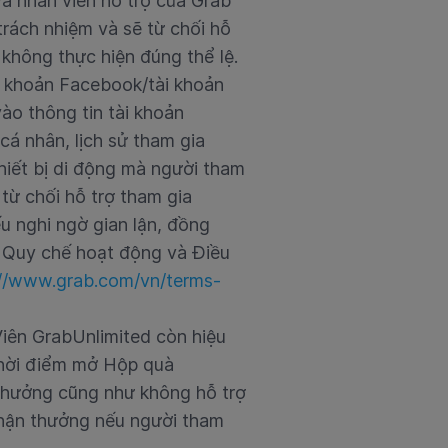
à nhân viên hỗ trợ của Grab
 trách nhiệm và sẽ từ chối hỗ
a không thực hiện đúng thể lệ.
ài khoản Facebook/tài khoản
ào thông tin tài khoản
á nhân, lịch sử tham gia
thiết bị di động mà người tham
từ chối hỗ trợ tham gia
ếu nghi ngờ gian lận, đồng
o Quy chế hoạt động và Điều
://www.grab.com/vn/terms-
iên GrabUnlimited còn hiệu
 thời điểm mở Hộp quà
thưởng cũng như không hỗ trợ
nhận thưởng nếu người tham