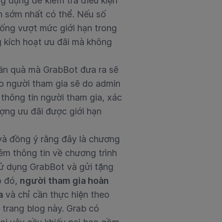
g dụng để kiểm tra điều kiện
n sớm nhất có thể. Nếu số
hống vượt mức giới hạn trong
 kích hoạt ưu đãi mà không
hần quà mà GrabBot đưa ra sẽ
ho người tham gia sẽ do admin
 thông tin người tham gia, xác
ợng ưu đãi được giới hạn
 và đồng ý rằng đây là chương
êm thông tin về chương trình
sử dụng GrabBot và gửi tặng
o đó,
người tham gia hoàn
a
và chỉ cần thực hiện theo
trang blog này. Grab có