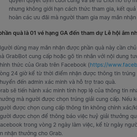
quyển quyết định cuối cùng và sẽ từ chối hỗ trợ 
nhưng không giới hạn cách thức tham gia, kết quả 
hoàn các ưu đãi mà người tham gia may mắn nhận 
 phần quà là 01
vé hạng GA đến tham dự Lễ hội âm nh
gười dùng may mắn nhận được phần quà này cần chủ 
à GrabBot cung cấp hoặc gõ tin nhắn với nội dung tư
hính thức của Grab trên Facebook (
https://www.face
òng 24 giờ kể từ thời điểm nhận được thông tin trúng
huyển đến admin xác minh và hỗ trợ trao quà.
rab sẽ tiến hành xác minh tính hợp lệ của thông tin n
hưởng mà người được chọn trúng giải cung cấp. Nếu k
gười được chọn cung cấp thông tin không chính xác/kh
gười được chọn để thông báo việc huỷ giải thưởng qua
acebook trong vòng 2 ngày làm việc, kể từ ngày ngư
in nhận thưởng cho Grab.