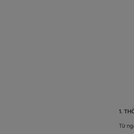
1. TH
Từ n