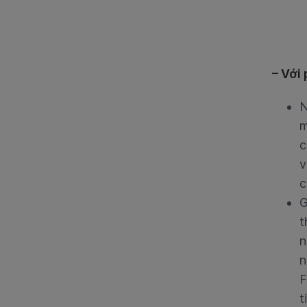
– Với
N
m
c
v
c
G
t
n
n
F
t