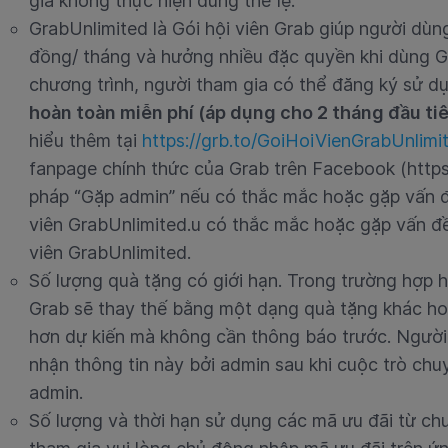
gia không thực hiện đúng thể lệ.
GrabUnlimited là Gói hội viên Grab giúp người dùn
đồng/ tháng và hưởng nhiều đặc quyền khi dùng G
chương trình, người tham gia có thể đăng ký sử d
hoàn toàn miễn phí (áp dụng cho 2 tháng đầu ti
hiểu thêm tại
https://grb.to/GoiHoiVienGrabUnlimi
fanpage chính thức của Grab trên Facebook (htt
pháp “Gặp admin” nếu có thắc mắc hoặc gặp vấn đ
viên GrabUnlimited.
u có thắc mắc hoặc gặp vấn đ
viên GrabUnlimited.
Số lượng quà tặng có giới hạn. Trong trường hợp 
Grab sẽ thay thế bằng một dạng quà tặng khác ho
hơn dự kiến mà không cần thông báo trước. Người
nhận thông tin này bởi admin sau khi cuộc trò c
admin.
Số lượng và thời hạn sử dụng các mã ưu đãi từ chư