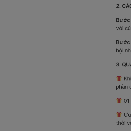
2. CÁ
Bước 
với cú
Bước
hội n
3. QU
Khi
phần 
01 
Ưu 
thời v