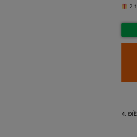
2 t
4. ĐI