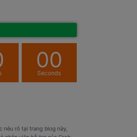
0
00
s
Seconds
 nêu rõ tại trang blog này,