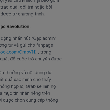
mọi yêu cầu khiếu nại bao gồm
trao quà, đổi trả hoặc bồi
được từ chương trình.
ạc Ravolution:
động nhấn nút “Gặp admin”
ơng tự và gửi cho fanpage
book.com/GrabVN
) , trong
 quà, để cuộc trò chuyện được
hận thưởng và nội dung dự
ết quả xác minh cho thấy
ông hợp lệ, Grab sẽ liên hệ
 mục tin nhắn riêng trên
ời được chọn cung cấp thông