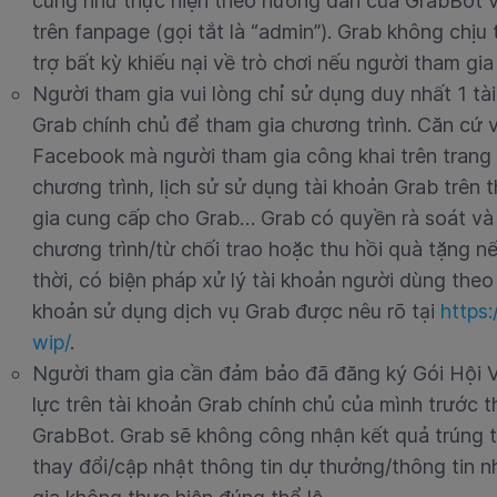
cũng như thực hiện theo hướng dẫn của GrabBot v
trên fanpage (gọi tắt là “admin”). Grab không chịu
trợ bất kỳ khiếu nại về trò chơi nếu người tham gi
Người tham gia vui lòng chỉ sử dụng duy nhất 1 t
Grab chính chủ để tham gia chương trình. Căn cứ v
Facebook mà người tham gia công khai trên trang c
chương trình, lịch sử sử dụng tài khoản Grab trên 
gia cung cấp cho Grab… Grab có quyền rà soát và 
chương trình/từ chối trao hoặc thu hồi quà tặng n
thời, có biện pháp xử lý tài khoản người dùng the
khoản sử dụng dịch vụ Grab được nêu rõ tại
https
wip/
.
Người tham gia cần đảm bảo đã đăng ký Gói Hội V
lực trên tài khoản Grab chính chủ của mình trước
GrabBot. Grab sẽ không công nhận kết quả trúng 
thay đổi/cập nhật thông tin dự thưởng/thông tin 