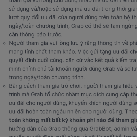
tham gia vui lòng chủ động nhập mã ưu đãi trên ứn
sử dụng và/hoặc sử dụng mã ưu đãi trong thời gia
lượt quy đổi ưu đãi của người dùng trên toàn hệ t
ngày/toàn chương trình, Grab có thể sẽ tạm ngừng
cần thông báo trước.
Người tham gia vui lòng lưu ý rằng thông tin về p
mang tính chất tham khảo. Việc gửi tặng ưu đãi c
quyết định cuối cùng, căn cứ vào kết quả kiểm tra
minh chính chủ tài khoản người dùng Grab và số lư
trong ngày/toàn chương trình.
Bằng cách tham gia trò chơi, người tham gia hiểu
trình mà Grab tổ chức nhằm mục đích cung cấp th
ưu đãi cho người dùng, khuyến khích người dùng 
ưu đãi hoàn toàn ngẫu nhiên cho người dùng. The
toàn không mất bất kỳ khoản phí nào để tham gi
hướng dẫn của Grab thông qua GrabBot, admin và 