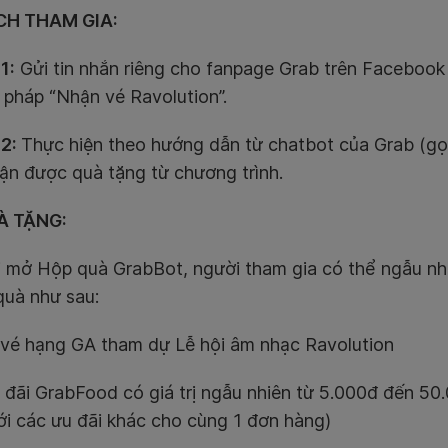
CH THAM GIA:
1:
Gửi tin nhắn riêng cho fanpage Grab trên Facebook
 pháp “Nhận vé Ravolution”.
 2:
Thực hiện theo hướng dẫn từ chatbot của Grab (gọi
hận được quà tặng từ chương trình.
À TẶNG:
 mở Hộp quà GrabBot, người tham gia có thể ngẫu nh
quà như sau:
vé hạng GA tham dự Lễ hội âm nhạc Ravolution
đãi GrabFood có giá trị ngẫu nhiên từ 5.000đ đến 50
ới các ưu đãi khác cho cùng 1 đơn hàng)